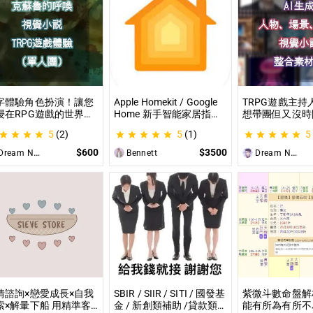
字體驗角色扮演！讓您
Apple Homekit / Google
TRPG遊戲主持
浸在RPG遊戲的世界！
Home 新手智能家居指
想帶團但又沒時
就是TRPG克蘇魯的呼
南：一對一教你快速入門
材？那就全部交
5
(2)
5
(1)
5
（單人團）！ 這是一個
從生態系選擇到設備挑
理吧！ 這是為
想體驗桌上型角色扮演
選，專家在線解答，輕鬆
CCFOLIA的TR
$600
$3500
ream Night Butterfly
Bennett
Dream Night Butterfly
戲（TRPG）的玩家所
打造理想的智慧生活
（GM）們所開
設的體驗項目。
目，主要是為了
能少準備一些東
情諮詢×戀愛成長×自我
SBIR / SIIR / SITI / 國發基
紫微斗數命盤解
索×解暈下船 用精準客
金 / 新創類補助 /貸款類
能有所為有所不