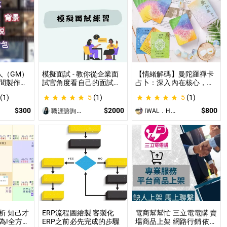
人（GM）
模擬面試 - 教你從企業面
【情緒解碼】曼陀羅禪卡
間製作素
試官角度看自己的面試表
占卜：深入內在核心，為
給AI來處
現 面試演練、答題技巧教
你的困境找到實質出口 不
(1)
5
(1)
5
(1)
使用
學、目標職缺討論
只占卜，更解決問題｜曼
PG主持人
陀羅禪卡情緒解析，打破
$300
$2000
$800
職涯諮詢師 阿紫
IWAL．HANI
設的項
人生卡關循環
讓主持人
西。
析 知己才
ERP流程圖繪製 客製化
電商幫幫忙 三立電電購 賣
為!全方位
ERP之前必先完成的步驟
場商品上架 網路行銷 依照