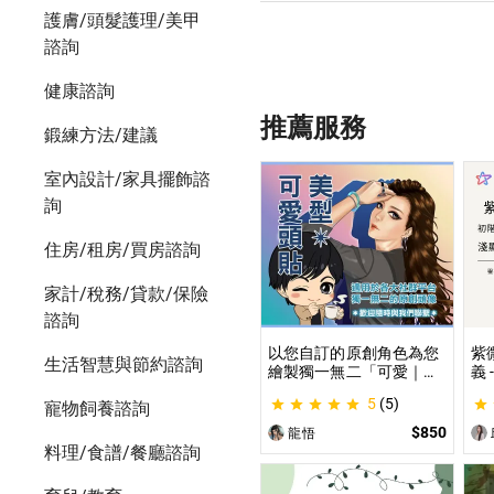
護膚/頭髮護理/美甲
諮詢
健康諮詢
推薦服務
鍛練方法/建議
室內設計/家具擺飾諮
詢
住房/租房/買房諮詢
家計/稅務/貸款/保險
諮詢
以您自訂的原創角色為您
紫
生活智慧與節約諮詢
繪製獨一無二「可愛｜美
義
型」風格的頭貼插圖！ 專
紫
5
(5)
寵物飼養諮詢
業繪師將繪製1張可自行
道
指定「表情」和「動作」
學
$850
龍悟
的理想頭貼！
不
料理/食譜/餐廳諮詢