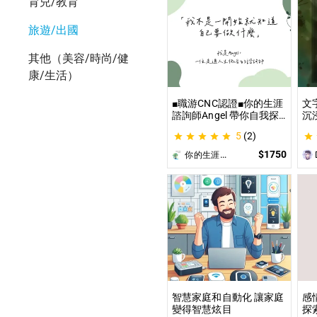
育兒/教育
旅遊/出國
其他（美容/時尚/健
康/生活）
■職游CNC認證■你的生涯
文
諮詢師Angel 帶你自我探
沉
索與發現你的優勢 |生涯探
這
5
(2)
索&職涯諮詢 | 🌳心理所碩
喚
士 生涯諮詢師 Angel 為你
為
$1750
你的生涯導航諮詢師Angel
D
服務😊
遊
開
智慧家庭和自動化 讓家庭
感
變得智慧炫目
探