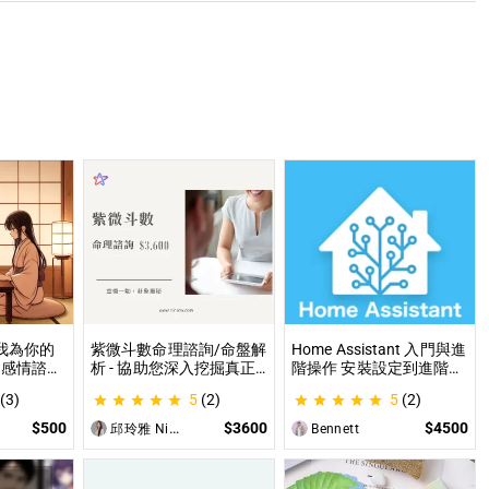
讓我為你的
紫微斗數命理諮詢/命盤解
Home Assistant 入門與進
 感情諮
析 - 協助您深入挖掘真正
階操作 安裝設定到進階自
職場煩
的自己 人生方向看透一點
動化，專家為你一對一解
(3)
5
(2)
5
(2)
各方面都
讓我們的努力更有價值 活
答，打造專屬的智能家居
出璀璨一生
$500
$3600
$4500
邱玲雅 Nina
Bennett