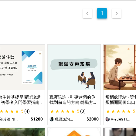
1
微斗數基礎星曜詳論講
職涯諮詢 - 引導迷惘的你
煩惱處理站 - 
 - 初學者入門學習指南
找到前進的方向 轉職方向
煩惱開闢個出口
微命盤怎麼看？怎麼知
定錨、中長期職涯規劃、
詢、人際關係、
5
(4)
5
(3)
5
自己的命宮？初學者自
職場問題、offer選擇評估
惱、內心的煩惱
最佳工具書，淺顯易懂
可以談
$1280
$2000
邱玲雅 Nina
職涯諮詢師 阿紫
A-Yueh Huang
藏私！