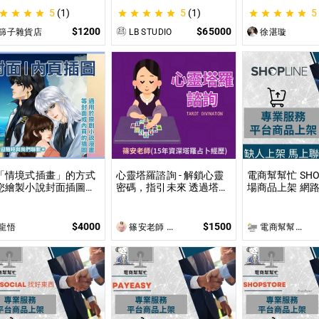
的分析｜帶你探尋自我
計畫等企劃書撰寫 SBIR /
剖析為您趨吉避
5
(1)
5
(1)
5
給予最真實的建議
SIIR / SITI / 國發基金 / 新
創類補助 /貸款類計畫等
$1200
$65000
篩子雜貨店
LB STUDIO
徐湛璇
企劃書撰寫
「情境式插畫」的方式
心靈塔羅諮詢 - 解鎖心靈
電商幫幫忙 SHO
您繪製小說封面插圖或
密碼，指引未來 透過塔羅
場商品上架 網路
頁插圖！ 專業繪師以
牌，探索當下困惑，預見
上架數量和業主
美型畫風」和「輕厚塗
未來方向，讓塔羅牌為你
價 無提供圖片
法」繪製小說、漫畫封
揭開人生的答案與無限可
$4000
$1500
龍悟
篠安老師 Angel Yang
電商幫幫忙(電商平台代營運/電商上架/運營策略/網路行銷)
或彩色內頁插圖！
能！