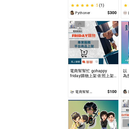
觀
5
(1)
｜
$300
Pythoner
電商幫幫忙 gohappy
以
friday購物上架 依照上架
為
數量和業主討論後報價 無
內
提供圖片製作
「
畫
$100
電商幫幫忙(電商平台代營運/電商上架/運營策略/網路行銷)
面