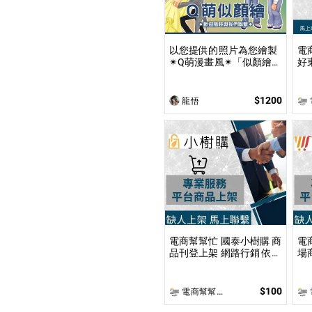
以您提供的照片為您繪製
電商
✴Q萌漫畫風✴「似顏繪」
好東西
插圖！ 專業繪師將依您的
和
照片繪製1張 ✴Q版✴的
圖
「2／2.5／3／4 頭身」似
$1200
龍悟
電
顏繪插圖！
電商幫幫忙 國泰小樹購 商
電
品刊登上架 網路行銷 依照
場
上架數量和業主討論後報
上
價 無提供圖片製作
價
$100
電商幫幫忙(電商平台代營運/電商上架/運營策略/網路行銷)
電