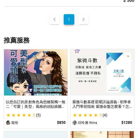
$ 500
1
推薦服務
以您自訂的原創角色為您繪製獨一無
紫微斗數基礎星曜詳論講義 - 初學者
二「可愛｜美型」風格的頭貼插圖！
入門學習指南 紫微命盤怎麼看？怎
專業繪師將繪製1張可自行指定「表
麼知道自己的命宮？初學者自學最佳
5
(5)
5
(4)
情」和「動作」的理想頭貼！
工具書，淺顯易懂不藏私！
$850
$1280
龍悟
邱玲雅 Nina