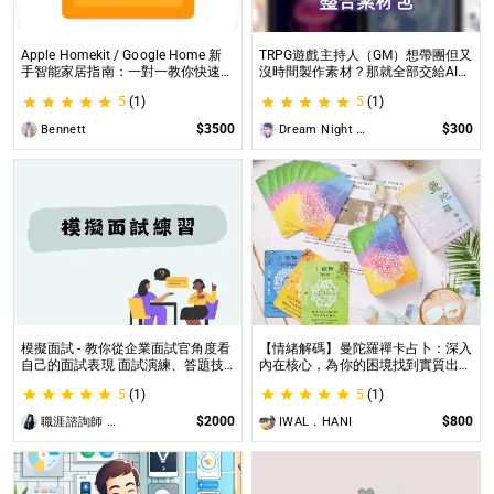
Apple Homekit / Google Home 新
TRPG遊戲主持人（GM）想帶團但又
手智能家居指南：一對一教你快速入
沒時間製作素材？那就全部交給AI來
門 從生態系選擇到設備挑選，專家
處理吧！ 這是為使用CCFOLIA的
5
(1)
5
(1)
在線解答，輕鬆打造理想的智慧生活
TRPG主持人（GM）們所開設的項
目，主要是為了讓主持人能少準備一
$3500
$300
Bennett
Dream Night Butterfly
些東西。
模擬面試 - 教你從企業面試官角度看
【情緒解碼】曼陀羅禪卡占卜：深入
自己的面試表現 面試演練、答題技
內在核心，為你的困境找到實質出口
巧教學、目標職缺討論
不只占卜，更解決問題｜曼陀羅禪卡
5
(1)
5
(1)
情緒解析，打破人生卡關循環
$2000
$800
職涯諮詢師 阿紫
IWAL．HANI