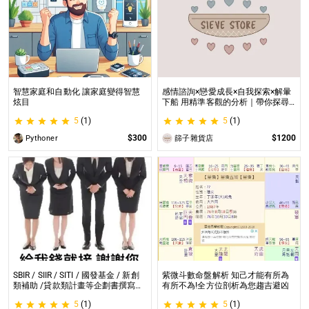
智慧家庭和自動化 讓家庭變得智慧
感情諮詢×戀愛成長×自我探索×解暈
炫目
下船 用精準客觀的分析｜帶你探尋
自我｜給予最真實的建議
5
(1)
5
(1)
$300
$1200
Pythoner
篩子雜貨店
SBIR / SIIR / SITI / 國發基金 / 新創
紫微斗數命盤解析 知己才能有所為
類補助 /貸款類計畫等企劃書撰寫
有所不為!全方位剖析為您趨吉避凶
SBIR / SIIR / SITI / 國發基金 / 新創
5
(1)
5
(1)
類補助 /貸款類計畫等企劃書撰寫