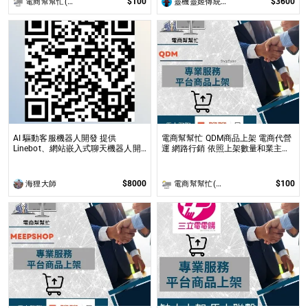
$100
$3600
電商幫幫忙(電商平台代營運/電商上架/運營策略/網路行銷)
靈機靈姬傳統文化學院
AI 驅動客服機器人開發 提供
電商幫幫忙 QDM商品上架 電商代營
Linebot、網站嵌入式聊天機器人開
運 網路行銷 依照上架數量和業主討
發，適合提升業務效率與用戶互動
論後報價 無提供圖片製作
$8000
$100
海狸大師
電商幫幫忙(電商平台代營運/電商上架/運營策略/網路行銷)