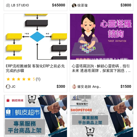
$65000
$3800
LB STUDIO
徐湛璇
ERP流程圖繪製 客製化ERP之前必先
心靈塔羅諮詢 - 解鎖心靈密碼，指引
完成的步驟
未來 透過塔羅牌，探索當下困惑，
預見未來方向，讓塔羅牌為你揭開人
5
(1)
生的答案與無限可能！
$300
$1500
JC
篠安老師 Angel Yang