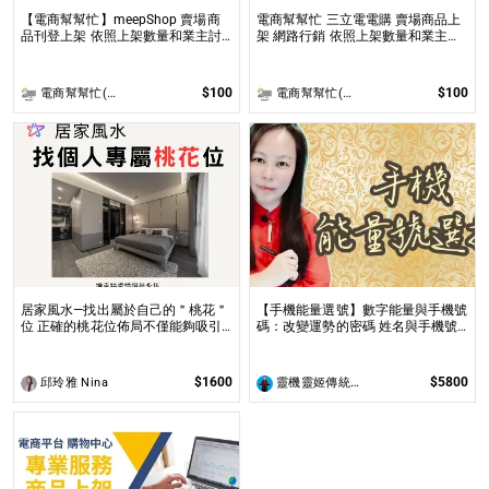
【電商幫幫忙】meepShop 賣場商
電商幫幫忙 三立電電購 賣場商品上
品刊登上架 依照上架數量和業主討
架 網路行銷 依照上架數量和業主討
論後報價 無提供圖片製作
論後報價 無提供圖片製作
$100
$100
電商幫幫忙(電商平台代營運/電商上架/運營策略/網路行銷)
電商幫幫忙(電商平台代營運/電商上架/運營策略/網路行銷)
居家風水—找出屬於自己的＂桃花＂
【手機能量選號】數字能量與手機號
位 正確的桃花位佈局不僅能夠吸引
碼：改變運勢的密碼 姓名與手機號
到理想的伴侶，還能促進家庭和諧及
都是您自身攜帶的能量之一
友誼的增進！
$1600
$5800
邱玲雅 Nina
靈機靈姬傳統文化學院