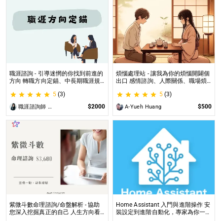
職涯諮詢 - 引導迷惘的你找到前進的
煩惱處理站 - 讓我為你的煩惱開闢個
方向 轉職方向定錨、中長期職涯規
出口 感情諮詢、人際關係、職場煩
劃、職場問題、offer選擇評估
惱、內心的煩惱各方面都可以談
5
(3)
5
(3)
$2000
$500
職涯諮詢師 阿紫
A-Yueh Huang
紫微斗數命理諮詢/命盤解析 - 協助
Home Assistant 入門與進階操作 安
您深入挖掘真正的自己 人生方向看
裝設定到進階自動化，專家為你一對
透一點 讓我們的努力更有價值 活出
一解答，打造專屬的智能家居