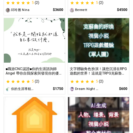
5
(2)
5
(2)
璀璨一生
$3600
$4500
邱玲雅 Nina
Bennett
■職游CNC認證■你的生涯諮詢師
文字體驗角色扮演！讓您沉浸在RPG
Angel 帶你自我探索與發現你的優勢
遊戲的世界！這就是TRPG克蘇魯的
|生涯探索&職涯諮詢 | 🌳心理所碩士
呼喚（單人團）！ 這是一個為想體
5
(2)
5
(2)
生涯諮詢師 Angel 為你服務😊
驗桌上型角色扮演遊戲（TRPG）的
玩家所開設的體驗項目。
$1750
$600
你的生涯導航諮詢師Angel
Dream Night Butterfly