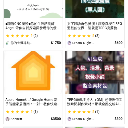
■職游CNC認證■你的生涯諮詢師
文字體驗角色扮演！讓您沉浸在RPG
Angel 帶你自我探索與發現你的優勢
遊戲的世界！這就是TRPG克蘇魯的
|生涯探索&職涯諮詢 | 🌳心理所碩士
呼喚（單人團）！ 這是一個為想體
5
(2)
5
(2)
生涯諮詢師 Angel 為你服務😊
驗桌上型角色扮演遊戲（TRPG）的
玩家所開設的體驗項目。
$1750
$600
你的生涯導航諮詢師Angel
Dream Night Butterfly
Apple Homekit / Google Home 新
TRPG遊戲主持人（GM）想帶團但又
手智能家居指南：一對一教你快速入
沒時間製作素材？那就全部交給AI來
門 從生態系選擇到設備挑選，專家
處理吧！ 這是為使用CCFOLIA的
5
(1)
5
(1)
在線解答，輕鬆打造理想的智慧生活
TRPG主持人（GM）們所開設的項
目，主要是為了讓主持人能少準備一
$3500
$300
Bennett
Dream Night Butterfly
些東西。