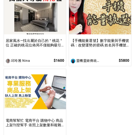
居家風水—找出屬於自己的＂桃花＂
【手機能量選號】數字能量與手機號
位 正確的桃花位佈局不僅能夠吸引
碼：改變運勢的密碼 姓名與手機號
到理想的伴侶，還能促進家庭和諧及
都是您自身攜帶的能量之一
友誼的增進！
$1600
$5800
邱玲雅 Nina
靈機靈姬傳統文化學院
電商幫幫忙 電商平台 購物中心 商品
上架刊登幫手 依照上架數量和複雜
度