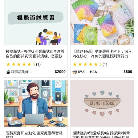
模擬面試 - 教你從企業面試官角度看
【情緒解碼】曼陀羅禪卡占卜：深入
自己的面試表現 面試演練、答題技
內在核心，為你的困境找到實質出口
巧教學、目標職缺討論
不只占卜，更解決問題｜曼陀羅禪卡
5
(1)
5
(1)
情緒解析，打破人生卡關循環
$2000
$800
職涯諮詢師 阿紫
IWAL．HANI
智慧家庭和自動化 讓家庭變得智慧
感情諮詢×戀愛成長×自我探索×解暈
炫目
下船 用精準客觀的分析｜帶你探尋