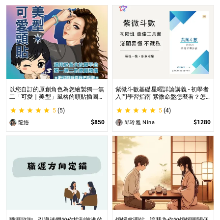
以您自訂的原創角色為您繪製獨一無
紫微斗數基礎星曜詳論講義 - 初學者
二「可愛｜美型」風格的頭貼插圖！
入門學習指南 紫微命盤怎麼看？怎
專業繪師將繪製1張可自行指定「表
麼知道自己的命宮？初學者自學最佳
5
(5)
5
(4)
情」和「動作」的理想頭貼！
工具書，淺顯易懂不藏私！
$850
$1280
龍悟
邱玲雅 Nina