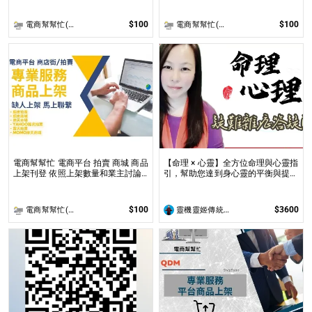
$100
$100
電商幫幫忙(電商平台代營運/電商上架/運營策略/網路行銷)
電商幫幫忙(電商平台代營運/電商上架/運營策略/網路行銷)
電商幫幫忙 電商平台 拍賣 商城 商品
【命理 × 心靈】全方位命理與心靈指
上架刊登 依照上架數量和業主討論
引，幫助您達到身心靈的平衡與提升
後報價 無提供圖片製作
問事 命理心靈諮詢服務不僅限於命
理解讀，還涉及心理、靈性的整合
$100
$3600
電商幫幫忙(電商平台代營運/電商上架/運營策略/網路行銷)
靈機靈姬傳統文化學院