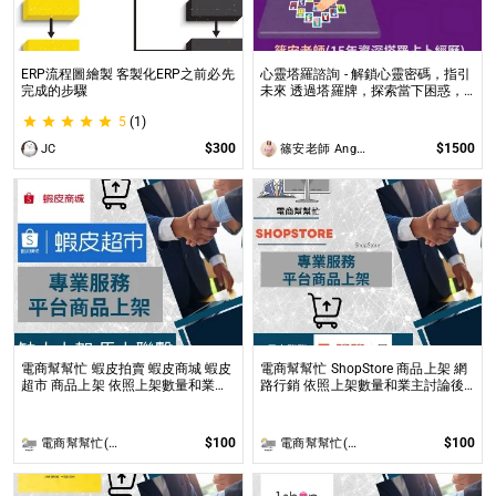
ERP流程圖繪製 客製化ERP之前必先
心靈塔羅諮詢 - 解鎖心靈密碼，指引
完成的步驟
未來 透過塔羅牌，探索當下困惑，
預見未來方向，讓塔羅牌為你揭開人
5
(1)
生的答案與無限可能！
$300
$1500
JC
篠安老師 Angel Yang
電商幫幫忙 蝦皮拍賣 蝦皮商城 蝦皮
電商幫幫忙 ShopStore 商品上架 網
超市 商品上架 依照上架數量和業主
路行銷 依照上架數量和業主討論後
討論後報價 無提供圖片製作
報價 無提供圖片製作
$100
$100
電商幫幫忙(電商平台代營運/電商上架/運營策略/網路行銷)
電商幫幫忙(電商平台代營運/電商上架/運營策略/網路行銷)