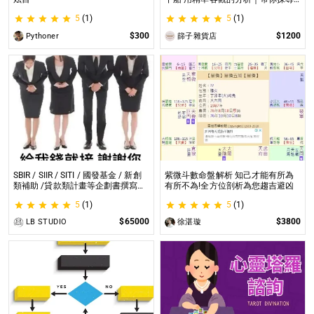
自我｜給予最真實的建議
5
(1)
5
(1)
$300
$1200
Pythoner
篩子雜貨店
SBIR / SIIR / SITI / 國發基金 / 新創
紫微斗數命盤解析 知己才能有所為
類補助 /貸款類計畫等企劃書撰寫
有所不為!全方位剖析為您趨吉避凶
SBIR / SIIR / SITI / 國發基金 / 新創
5
(1)
5
(1)
類補助 /貸款類計畫等企劃書撰寫
$65000
$3800
LB STUDIO
徐湛璇