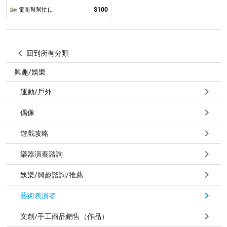
$100
電商幫幫忙(電商平台代營運/電商上架/運營策略/網路行銷)
回到所有分類
興趣/娛樂
運動/戶外
偶像
遊戲攻略
樂器演奏諮詢
娛樂/興趣諮詢/推薦
藝術表演者
文創/手工商品銷售（作品）