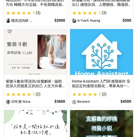
職涯諮詢 - 引導迷惘的你找到前進的
煩惱處理站 - 讓我為你的煩惱開闢個
方向 轉職方向定錨、中長期職涯規
出口 感情諮詢、人際關係、職場煩
劃、職場問題、offer選擇評估
惱、內心的煩惱各方面都可以談
5
(3)
5
(3)
$2000
$500
職涯諮詢師 阿紫
A-Yueh Huang
紫微斗數命理諮詢/命盤解析 - 協助
Home Assistant 入門與進階操作 安
您深入挖掘真正的自己 人生方向看
裝設定到進階自動化，專家為你一對
透一點 讓我們的努力更有價值 活出
一解答，打造專屬的智能家居
5
(2)
5
(2)
璀璨一生
$3600
$4500
邱玲雅 Nina
Bennett