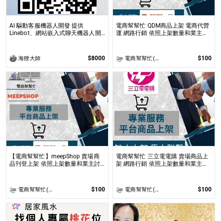
AI 驅動客服機器人開發 提供
電商幫幫忙 QDM商品上架 電商代營
Linebot、網站嵌入式聊天機器人開
運 網路行銷 依照上架數量和業主討
發，適合提升業務效率與用戶互動
論後報價 無提供圖片製作
$8000
$100
海狸大師
電商幫幫忙(電商平台代營運/電商上架/運營策略/網路行銷)
【電商幫幫忙】meepShop 賣場商
電商幫幫忙 三立電電購 賣場商品上
品刊登上架 依照上架數量和業主討
架 網路行銷 依照上架數量和業主討
論後報價 無提供圖片製作
論後報價 無提供圖片製作
$100
$100
電商幫幫忙(電商平台代營運/電商上架/運營策略/網路行銷)
電商幫幫忙(電商平台代營運/電商上架/運營策略/網路行銷)