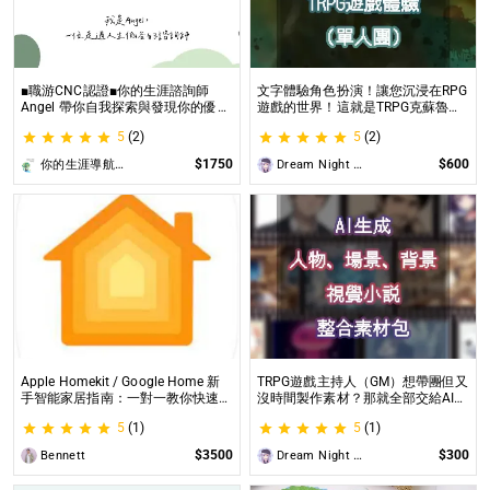
■職游CNC認證■你的生涯諮詢師
文字體驗角色扮演！讓您沉浸在RPG
Angel 帶你自我探索與發現你的優勢
遊戲的世界！這就是TRPG克蘇魯的
|生涯探索&職涯諮詢 | 🌳心理所碩士
呼喚（單人團）！ 這是一個為想體
5
(2)
5
(2)
生涯諮詢師 Angel 為你服務😊
驗桌上型角色扮演遊戲（TRPG）的
玩家所開設的體驗項目。
$1750
$600
你的生涯導航諮詢師Angel
Dream Night Butterfly
Apple Homekit / Google Home 新
TRPG遊戲主持人（GM）想帶團但又
手智能家居指南：一對一教你快速入
沒時間製作素材？那就全部交給AI來
門 從生態系選擇到設備挑選，專家
處理吧！ 這是為使用CCFOLIA的
5
(1)
5
(1)
在線解答，輕鬆打造理想的智慧生活
TRPG主持人（GM）們所開設的項
目，主要是為了讓主持人能少準備一
$3500
$300
Bennett
Dream Night Butterfly
些東西。