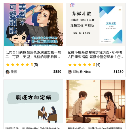
以您自訂的原創角色為您繪製獨一無
紫微斗數基礎星曜詳論講義 - 初學者
二「可愛｜美型」風格的頭貼插圖！
入門學習指南 紫微命盤怎麼看？怎
專業繪師將繪製1張可自行指定「表
麼知道自己的命宮？初學者自學最佳
5
(5)
5
(4)
情」和「動作」的理想頭貼！
工具書，淺顯易懂不藏私！
$850
$1280
龍悟
邱玲雅 Nina