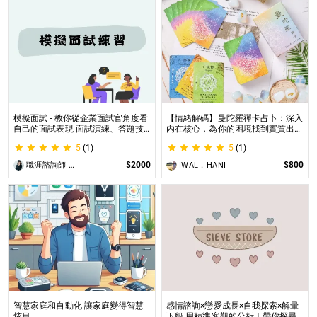
模擬面試 - 教你從企業面試官角度看
【情緒解碼】曼陀羅禪卡占卜：深入
自己的面試表現 面試演練、答題技
內在核心，為你的困境找到實質出口
巧教學、目標職缺討論
不只占卜，更解決問題｜曼陀羅禪卡
5
(1)
5
(1)
情緒解析，打破人生卡關循環
$2000
$800
職涯諮詢師 阿紫
IWAL．HANI
智慧家庭和自動化 讓家庭變得智慧
感情諮詢×戀愛成長×自我探索×解暈
炫目
下船 用精準客觀的分析｜帶你探尋