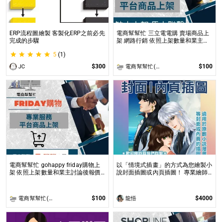
ERP流程圖繪製 客製化ERP之前必先
電商幫幫忙 三立電電購 賣場商品上
完成的步驟
架 網路行銷 依照上架數量和業主討
論後報價 無提供圖片製作
5
(1)
$300
$100
JC
電商幫幫忙(電商平台代營運/電商上架/運營策略/網路行銷)
電商幫幫忙 gohappy friday購物上
以「情境式插畫」的方式為您繪製小
架 依照上架數量和業主討論後報價
說封面插圖或內頁插圖！ 專業繪師
無提供圖片製作
以「美型畫風」和「輕厚塗畫法」繪
製小說、漫畫封面或彩色內頁插圖！
$100
$4000
電商幫幫忙(電商平台代營運/電商上架/運營策略/網路行銷)
龍悟