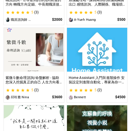
職涯諮詢 - 引導迷惘的你找到前進的
煩惱處理站 - 讓我為你的煩惱開闢個
方向 轉職方向定錨、中長期職涯規
出口 感情諮詢、人際關係、職場煩
劃、職場問題、offer選擇評估
惱、內心的煩惱各方面都可以談
5
(3)
5
(3)
$2000
$500
職涯諮詢師 阿紫
A-Yueh Huang
紫微斗數命理諮詢/命盤解析 - 協助
Home Assistant 入門與進階操作 安
您深入挖掘真正的自己 人生方向看
裝設定到進階自動化，專家為你一對
透一點 讓我們的努力更有價值 活出
一解答，打造專屬的智能家居
5
(2)
5
(2)
璀璨一生
$3600
$4500
邱玲雅 Nina
Bennett