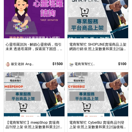
心靈塔羅諮詢 - 解鎖心靈密碼，指引
電商幫幫忙 SHOPLINE賣場商品上架
未來 透過塔羅牌，探索當下困惑，
網路行銷 依照上架數量和業主討論
預見未來方向，讓塔羅牌為你揭開人
後報價 無提供圖片製作
生的答案與無限可能！
$1500
$100
篠安老師 Angel Yang
電商幫幫忙(電商平台代營運/電商上架/運營策略/網路行銷)
【電商幫幫忙】meepShop 賣場商
電商幫幫忙 CyberBiz 賣場商品刊登
品刊登上架 依照上架數量和業主討
上架 依照上架數量和業主討論後報
論後報價 無提供圖片製作
價 無提供圖片製作