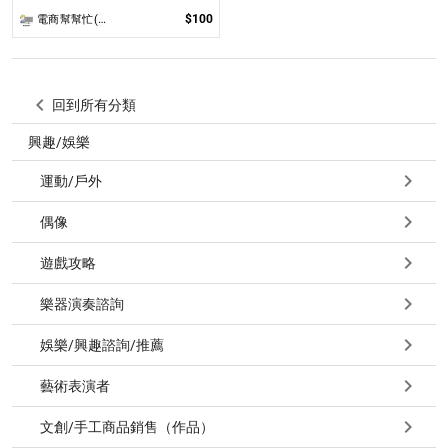
$100
電商幫幫忙(電商平台代營運/電商上架/運營策略/網路行銷)
回到所有分類
興趣/娛樂
運動/戶外
偶像
遊戲攻略
樂器演奏諮詢
娛樂/興趣諮詢/推薦
藝術表演者
文創/手工商品銷售（作品）