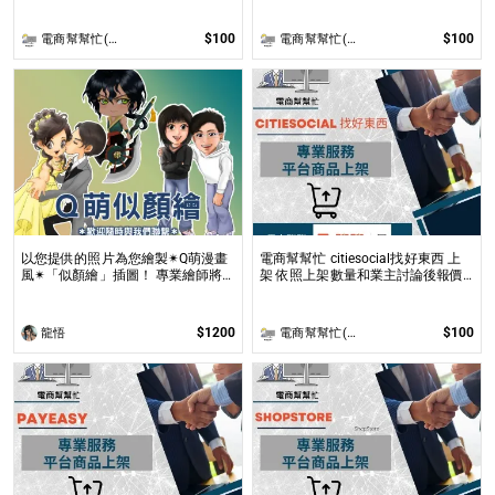
$100
$100
電商幫幫忙(電商平台代營運/電商上架/運營策略/網路行銷)
電商幫幫忙(電商平台代營運/電商上架/運營策略/網路行銷)
以您提供的照片為您繪製✴Q萌漫畫
電商幫幫忙 citiesocial找好東西 上
風✴「似顏繪」插圖！ 專業繪師將
架 依照上架數量和業主討論後報價
依您的照片繪製1張 ✴Q版✴的「2／
無提供圖片製作
2.5／3／4 頭身」似顏繪插圖！
$1200
$100
龍悟
電商幫幫忙(電商平台代營運/電商上架/運營策略/網路行銷)