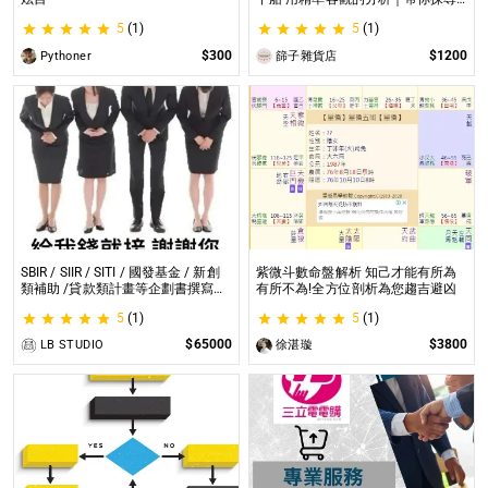
自我｜給予最真實的建議
5
(1)
5
(1)
$300
$1200
Pythoner
篩子雜貨店
SBIR / SIIR / SITI / 國發基金 / 新創
紫微斗數命盤解析 知己才能有所為
類補助 /貸款類計畫等企劃書撰寫
有所不為!全方位剖析為您趨吉避凶
SBIR / SIIR / SITI / 國發基金 / 新創
5
(1)
5
(1)
類補助 /貸款類計畫等企劃書撰寫
$65000
$3800
LB STUDIO
徐湛璇