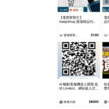
【電商幫幫忙】
電
meepShop 賣場商品刊登
品刊登
上架 依照上架數量和業主
上
討論後報價 無提供圖片製
價
作
$100
電商幫幫忙(電商平台代營運/電商上架/運營策略/網路行銷)
電
AI 驅動客服機器人開發 提
拓
供 Linebot、網站嵌入式
獎
聊天機器人開發，適合提
從
升業務效率與用戶互動
獎
現
$8000
海狸大師