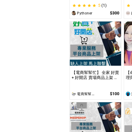
觀
5
(1)
｜
$300
Pythoner
【電商幫幫忙】 全家 好賣
【
+ 好開店 賣場商品上架 依
理
照上架數量和業主討論後
到
報價 無提供圖片製作
事
限
$100
電商幫幫忙(電商平台代營運/電商上架/運營策略/網路行銷)
理