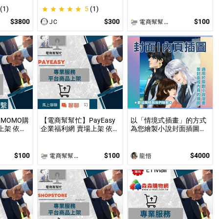
凶
依照上架數量和業主討論
(1)
5
(1)
後報價 無提供圖片製作
$3800
$300
$100
JC
電商幫幫忙(電商平台代營運/電商上架/運營策略/網路行銷)
MOMO購
【電商幫幫忙】PayEasy
以「情境式插畫」的方式
上架 依照
企業福利網 賣場上架 依照
為您繪製小說封面插圖或
討論後報
上架數量和業主討論後報
內頁插圖！ 專業繪師以
製作
價 無提供圖片製作
「美型畫風」和「輕厚塗
畫法」繪製小說、漫畫封
$100
$100
$4000
電商幫幫忙(電商平台代營運/電商上架/運營策略/網路行銷)
龍悟
面或彩色內頁插圖！