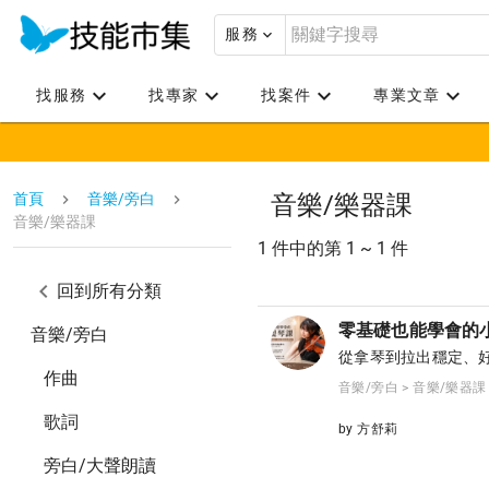
服務
找服務
找專家
找案件
專業文章
首頁
音樂/旁白
音樂/樂器課
音樂/樂器課
1 件中的第 1 ~ 1 件
回到所有分類
零基礎也能學會的
音樂/旁白
從拿琴到拉出穩定、
作曲
音樂/旁白 > 音樂/樂器課
歌詞
by 方舒莉
旁白/大聲朗讀