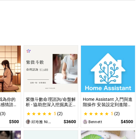
讓我為你的
紫微斗數命理諮詢/命盤解
Home Assistant 入門與進
 感情諮
析 - 協助您深入挖掘真正
階操作 安裝設定到進階自
職場煩
的自己 人生方向看透一點
動化，專家為你一對一解
(3)
5
(2)
5
(2)
各方面都
讓我們的努力更有價值 活
答，打造專屬的智能家居
出璀璨一生
$500
$3600
$4500
邱玲雅 Nina
Bennett