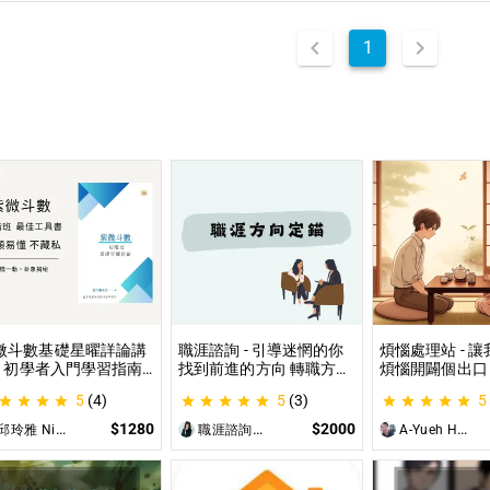
1
微斗數基礎星曜詳論講
職涯諮詢 - 引導迷惘的你
煩惱處理站 - 
 - 初學者入門學習指南
找到前進的方向 轉職方向
煩惱開闢個出口
微命盤怎麼看？怎麼知
定錨、中長期職涯規劃、
詢、人際關係、
5
(4)
5
(3)
5
自己的命宮？初學者自
職場問題、offer選擇評估
惱、內心的煩惱
最佳工具書，淺顯易懂
可以談
$1280
$2000
邱玲雅 Nina
職涯諮詢師 阿紫
A-Yueh Huang
藏私！