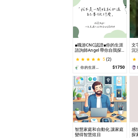
■職游CNC認證■你的生涯
文
諮詢師Angel 帶你自我探
沉
索與發現你的優勢 |生涯探
這
5
(2)
索&職涯諮詢 | 🌳心理所碩
喚
士 生涯諮詢師 Angel 為你
為
$1750
你的生涯導航諮詢師Angel
D
服務😊
遊
開
智慧家庭和自動化 讓家庭
感
變得智慧炫目
探