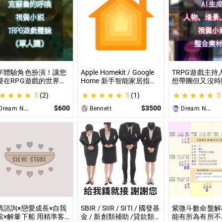
字體驗角色扮演！讓您
Apple Homekit / Google
TRPG遊戲主持
浸在RPG遊戲的世界！
Home 新手智能家居指
想帶團但又沒時
就是TRPG克蘇魯的呼
南：一對一教你快速入門
材？那就全部交
5
(2)
5
(1)
5
（單人團）！ 這是一個
從生態系選擇到設備挑
理吧！ 這是為
想體驗桌上型角色扮演
選，專家在線解答，輕鬆
CCFOLIA的TR
$600
$3500
ream Night Butterfly
Bennett
Dream Night Butterfly
戲（TRPG）的玩家所
打造理想的智慧生活
（GM）們所開
設的體驗項目。
目，主要是為了
能少準備一些東
情諮詢×戀愛成長×自我
SBIR / SIIR / SITI / 國發基
紫微斗數命盤解
索×解暈下船 用精準客
金 / 新創類補助 /貸款類
能有所為有所不