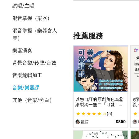
試唱/主唱
混音掌握（樂器）
混音掌握（樂器含人
推薦服務
聲）
樂器演奏
背景音樂/鈴聲/音效
音樂編輯加工
音樂/樂器課
以您自訂的原創角色為您
紫
其他（音樂/旁白）
繪製獨一無二「可愛｜美
義
型」風格的頭貼插圖！ 專
紫
5
(5)
業繪師將繪製1張可自行
道
指定「表情」和「動作」
學
$850
龍悟
的理想頭貼！
不