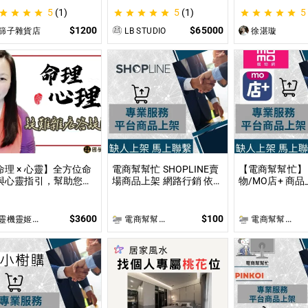
的分析｜帶你探尋自我
計畫等企劃書撰寫 SBIR /
剖析為您趨吉避
5
(1)
5
(1)
5
給予最真實的建議
SIIR / SITI / 國發基金 / 新
創類補助 /貸款類計畫等
$1200
$65000
篩子雜貨店
LB STUDIO
徐湛璇
企劃書撰寫
命理 × 心靈】全方位命
電商幫幫忙 SHOPLINE賣
【電商幫幫忙】 
與心靈指引，幫助您達
場商品上架 網路行銷 依照
物/MO店+ 商品
身心靈的平衡與提升 問
上架數量和業主討論後報
上架數量和業主
 命理心靈諮詢服務不僅
價 無提供圖片製作
價 無提供圖片
於命理解讀，還涉及心
$3600
$100
靈機靈姬傳統文化學院
電商幫幫忙(電商平台代營運/電商上架/運營策略/網路行銷)
電商幫幫忙(電商平台代營運/電商上架/運營策略/網路行銷)
、靈性的整合