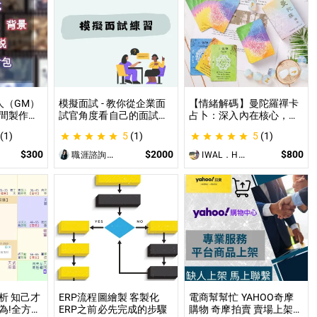
人（GM）
模擬面試 - 教你從企業面
【情緒解碼】曼陀羅禪卡
間製作素
試官角度看自己的面試表
占卜：深入內在核心，為
給AI來處
現 面試演練、答題技巧教
你的困境找到實質出口 不
(1)
5
(1)
5
(1)
使用
學、目標職缺討論
只占卜，更解決問題｜曼
PG主持人
陀羅禪卡情緒解析，打破
$300
$2000
$800
職涯諮詢師 阿紫
IWAL．HANI
設的項
人生卡關循環
讓主持人
西。
析 知己才
ERP流程圖繪製 客製化
電商幫幫忙 YAHOO奇摩
為!全方位
ERP之前必先完成的步驟
購物 奇摩拍賣 賣場上架