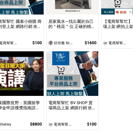
商幫幫忙 國泰小樹購 商
居家風水—找出屬於自己
【電商幫幫忙】 Pi
上架 網路行銷 依照
的＂桃花＂位 正確的桃花
場上架 網拍上架 依照上
架數量和業主討論後報
位佈局不僅能夠吸引到理
數量和業主討論
 無提供圖片製作
想的伴侶，還能促進家庭
提供圖片製作
和諧及友誼的增進！
$100
$1600
商幫幫忙(電商平台代營運/電商上架/運營策略/網路行銷)
邱玲雅 Nina
電商幫幫忙(電商平台代營運/電商上架/運營策略/網路行銷)
展國際視野：英國留學
電商幫幫忙 BV SHOP 賣
學金申請獲獎指南諮詢
場商品上架 網路行銷 依照
準備申請到成功獲全球
上架數量和業主討論後報
學金，一步步引領你實
價 無提供圖片製作
英國求學夢想
$8800
$100
Shelley
電商幫幫忙(電商平台代營運/電商上架/運營策略/網路行銷)