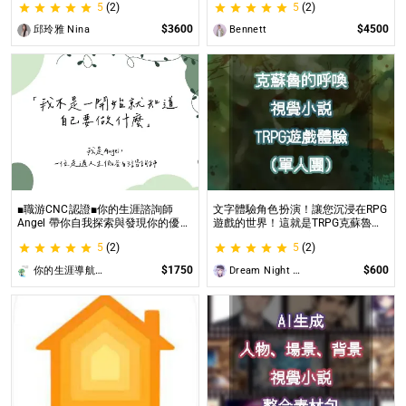
5
(2)
5
(2)
璀璨一生
$3600
$4500
邱玲雅 Nina
Bennett
■職游CNC認證■你的生涯諮詢師
文字體驗角色扮演！讓您沉浸在RPG
Angel 帶你自我探索與發現你的優勢
遊戲的世界！這就是TRPG克蘇魯的
|生涯探索&職涯諮詢 | 🌳心理所碩士
呼喚（單人團）！ 這是一個為想體
5
(2)
5
(2)
生涯諮詢師 Angel 為你服務😊
驗桌上型角色扮演遊戲（TRPG）的
玩家所開設的體驗項目。
$1750
$600
你的生涯導航諮詢師Angel
Dream Night Butterfly