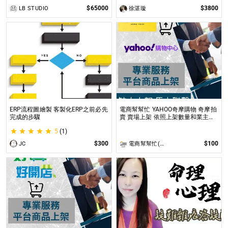
$65000
$3800
LB STUDIO
徐湛璇
ERP流程圖繪製 客製化ERP之前必先
電商幫幫忙 YAHOO奇摩購物 奇摩拍
完成的步驟
賣 賣場上架 依照上架數量和業主討
論後報價 無提供圖片製作
5
(1)
$300
$100
JC
電商幫幫忙(電商平台代營運/電商上架/運營策略/網路行銷)