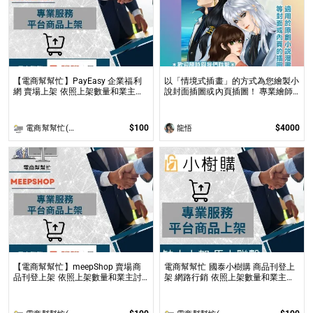
【電商幫幫忙】PayEasy 企業福利
以「情境式插畫」的方式為您繪製小
網 賣場上架 依照上架數量和業主討
說封面插圖或內頁插圖！ 專業繪師
論後報價 無提供圖片製作
以「美型畫風」和「輕厚塗畫法」繪
製小說、漫畫封面或彩色內頁插圖！
$100
$4000
電商幫幫忙(電商平台代營運/電商上架/運營策略/網路行銷)
龍悟
【電商幫幫忙】meepShop 賣場商
電商幫幫忙 國泰小樹購 商品刊登上
品刊登上架 依照上架數量和業主討
架 網路行銷 依照上架數量和業主討
論後報價 無提供圖片製作
論後報價 無提供圖片製作