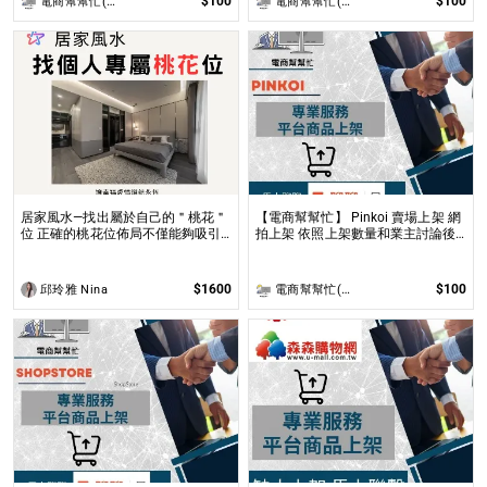
$100
$100
電商幫幫忙(電商平台代營運/電商上架/運營策略/網路行銷)
電商幫幫忙(電商平台代營運/電商上架/運營策略/網路行銷)
居家風水—找出屬於自己的＂桃花＂
【電商幫幫忙】 Pinkoi 賣場上架 網
位 正確的桃花位佈局不僅能夠吸引
拍上架 依照上架數量和業主討論後
到理想的伴侶，還能促進家庭和諧及
報價 無提供圖片製作
友誼的增進！
$1600
$100
邱玲雅 Nina
電商幫幫忙(電商平台代營運/電商上架/運營策略/網路行銷)