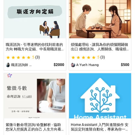
職涯諮詢 - 引導迷惘的你找到前進的
煩惱處理站 - 讓我為你的煩惱開闢個
方向 轉職方向定錨、中長期職涯規
出口 感情諮詢、人際關係、職場煩
劃、職場問題、offer選擇評估
惱、內心的煩惱各方面都可以談
5
(3)
5
(3)
$2000
$500
職涯諮詢師 阿紫
A-Yueh Huang
紫微斗數命理諮詢/命盤解析 - 協助
Home Assistant 入門與進階操作 安
您深入挖掘真正的自己 人生方向看
裝設定到進階自動化，專家為你一對
透一點 讓我們的努力更有價值 活出
一解答，打造專屬的智能家居