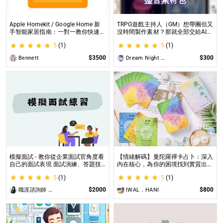
Apple Homekit / Google Home 新
TRPG遊戲主持人（GM）想帶團但又
手智能家居指南：一對一教你快速入
沒時間製作素材？那就全部交給AI來
門 從生態系選擇到設備挑選，專家
處理吧！ 這是為使用CCFOLIA的
5
(1)
5
(1)
在線解答，輕鬆打造理想的智慧生活
TRPG主持人（GM）們所開設的項
目，主要是為了讓主持人能少準備一
$3500
$300
Bennett
Dream Night Butterfly
些東西。
模擬面試 - 教你從企業面試官角度看
【情緒解碼】曼陀羅禪卡占卜：深入
自己的面試表現 面試演練、答題技
內在核心，為你的困境找到實質出口
巧教學、目標職缺討論
不只占卜，更解決問題｜曼陀羅禪卡
5
(1)
5
(1)
情緒解析，打破人生卡關循環
$2000
$800
職涯諮詢師 阿紫
IWAL．HANI