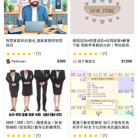
智慧家庭和自動化 讓家庭變得智慧
感情諮詢×戀愛成長×自我探索×解暈
炫目
下船 用精準客觀的分析｜帶你探尋
自我｜給予最真實的建議
5
(1)
5
(1)
$300
$1200
Pythoner
篩子雜貨店
SBIR / SIIR / SITI / 國發基金 / 新創
紫微斗數命盤解析 知己才能有所為
類補助 /貸款類計畫等企劃書撰寫
有所不為!全方位剖析為您趨吉避凶
SBIR / SIIR / SITI / 國發基金 / 新創
5
(1)
5
(1)
類補助 /貸款類計畫等企劃書撰寫