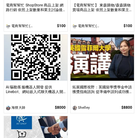
電商幫幫忙 ShopStore 商品上架 網
【電商幫幫忙】 東森購物/森森購物
路行銷 依照上架數量和業主討論後
賣場商品上架 依照上架數量和業主
報價 無提供圖片製作
討論後報價 無提供圖片製作
$100
$100
電商幫幫忙(電商平台代營運/電商上架/運營策略/網路行銷)
電商幫幫忙(電商平台代營運/電商上架/運營策略/網路行銷)
AI 驅動客服機器人開發 提供
拓展國際視野：英國留學獎學金申請
Linebot、網站嵌入式聊天機器人開
獲獎指南諮詢 從準備申請到成功獲
發，適合提升業務效率與用戶互動
全球獎學金，一步步引領你實現英國
求學夢想
$8000
$8800
海狸大師
Shelley