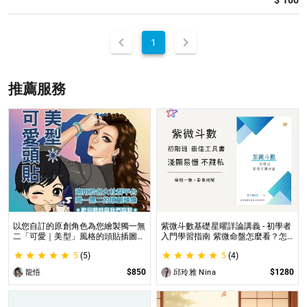
$ 100
1
推薦服務
以您自訂的原創角色為您繪製獨一無
紫微斗數基礎星曜詳論講義 - 初學者
二「可愛｜美型」風格的頭貼插圖！
入門學習指南 紫微命盤怎麼看？怎
專業繪師將繪製1張可自行指定「表
麼知道自己的命宮？初學者自學最佳
5
(5)
5
(4)
情」和「動作」的理想頭貼！
工具書，淺顯易懂不藏私！
$850
$1280
龍悟
邱玲雅 Nina