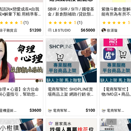
情諮詢×戀愛成長×自我
SBIR / SIIR / SITI / 國發基
紫微斗數命盤解
索×解暈下船 用精準客
金 / 新創類補助 /貸款類
能有所為有所不
的分析｜帶你探尋自我
計畫等企劃書撰寫 SBIR /
剖析為您趨吉避
5
(1)
5
(1)
5
給予最真實的建議
SIIR / SITI / 國發基金 / 新
創類補助 /貸款類計畫等
$1200
$65000
篩子雜貨店
LB STUDIO
徐湛璇
企劃書撰寫
命理 × 心靈】全方位命
電商幫幫忙 SHOPLINE賣
【電商幫幫忙】 
與心靈指引，幫助您達
場商品上架 網路行銷 依照
物/MO店+ 商品
身心靈的平衡與提升 問
上架數量和業主討論後報
上架數量和業主
 命理心靈諮詢服務不僅
價 無提供圖片製作
價 無提供圖片
於命理解讀，還涉及心
$3600
$100
靈機靈姬傳統文化學院
電商幫幫忙(電商平台代營運/電商上架/運營策略/網路行銷)
電商幫幫忙(電商平台代營運/電商上架/運營策略/網路行銷)
、靈性的整合