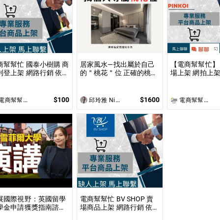
商幫幫忙 國泰小樹購 商
居家風水—找出屬於自己
【電商幫幫忙】 Pi
上架 網路行銷 依照
的＂桃花＂位 正確的桃花
場上架 網拍上架 依照上
架數量和業主討論後報
位佈局不僅能夠吸引到理
數量和業主討論
 無提供圖片製作
想的伴侶，還能促進家庭
提供圖片製作
和諧及友誼的增進！
$100
$1600
商幫幫忙(電商平台代營運/電商上架/運營策略/網路行銷)
邱玲雅 Nina
電商幫幫忙(電商平台代營運/電商上架/運營策略/網路行銷)
展國際視野：英國留學
電商幫幫忙 BV SHOP 賣
學金申請獲獎指南諮詢
場商品上架 網路行銷 依照
準備申請到成功獲全球
上架數量和業主討論後報