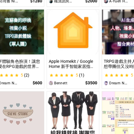
$1280
$2000
邱玲雅 Nina
職涯諮詢師 阿紫
A-Yueh Huang
藏私！
字體驗角色扮演！讓您
Apple Homekit / Google
TRPG遊戲主持
浸在RPG遊戲的世界！
Home 新手智能家居指
想帶團但又沒時
就是TRPG克蘇魯的呼
南：一對一教你快速入門
材？那就全部交
5
(2)
5
(1)
5
（單人團）！ 這是一個
從生態系選擇到設備挑
理吧！ 這是為
想體驗桌上型角色扮演
選，專家在線解答，輕鬆
CCFOLIA的TR
$600
$3500
ream Night Butterfly
Bennett
Dream Night Butterfly
戲（TRPG）的玩家所
打造理想的智慧生活
（GM）們所開
設的體驗項目。
目，主要是為了
能少準備一些東