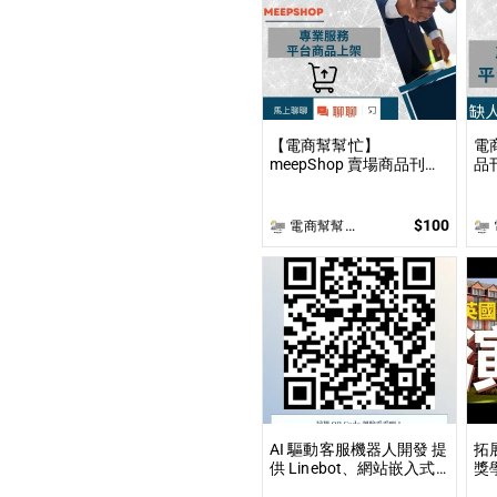
【電商幫幫忙】
電
meepShop 賣場商品刊登
品刊登
上架 依照上架數量和業主
上
討論後報價 無提供圖片製
價
作
$100
電商幫幫忙(電商平台代營運/電商上架/運營策略/網路行銷)
電
AI 驅動客服機器人開發 提
拓
供 Linebot、網站嵌入式
獎
聊天機器人開發，適合提
從