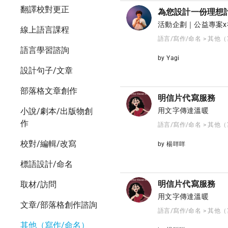
翻譯校對更正
為您設計一份理想
活動企劃｜公益專案x
線上語言課程
語言/寫作/命名 > 其他
語言學習諮詢
by Yagi
設計句子/文章
部落格文章創作
明信片代寫服務
小說/劇本/出版物創
用文字傳達溫暖
作
語言/寫作/命名 > 其他
校對/編輯/改寫
by 楊咩咩
標語設計/命名
明信片代寫服務
取材/訪問
用文字傳達溫暖
文章/部落格創作諮詢
語言/寫作/命名 > 其他
其他（寫作/命名）