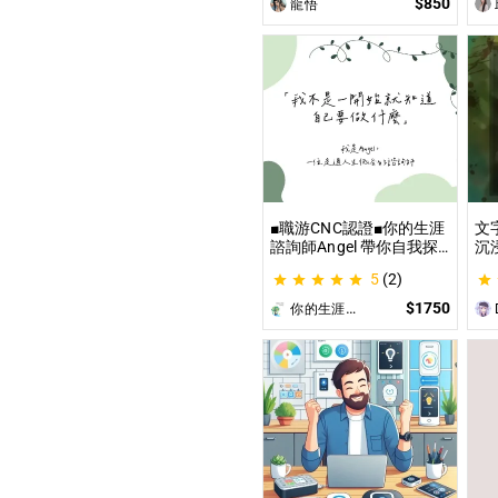
$850
龍悟
的理想頭貼！
不
■職游CNC認證■你的生涯
文
諮詢師Angel 帶你自我探
沉
索與發現你的優勢 |生涯探
這
5
(2)
索&職涯諮詢 | 🌳心理所碩
喚
士 生涯諮詢師 Angel 為你
為
$1750
你的生涯導航諮詢師Angel
D
服務😊
遊
開