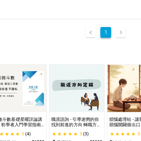
1
微斗數基礎星曜詳論講
職涯諮詢 - 引導迷惘的你
煩惱處理站 - 
 - 初學者入門學習指南
找到前進的方向 轉職方向
煩惱開闢個出口
微命盤怎麼看？怎麼知
定錨、中長期職涯規劃、
詢、人際關係、
5
(4)
5
(3)
5
自己的命宮？初學者自
職場問題、offer選擇評估
惱、內心的煩惱
最佳工具書，淺顯易懂
可以談