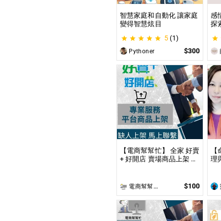
智慧家庭和自動化 讓家庭
感
變得智慧炫目
探
觀
5
(1)
｜
$300
Pythoner
【電商幫幫忙】 全家 好賣
【
+ 好開店 賣場商品上架 依
理
照上架數量和業主討論後
到
報價 無提供圖片製作
事
限
$100
電商幫幫忙(電商平台代營運/電商上架/運營策略/網路行銷)
理