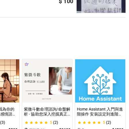
$ 100
讓我為你的
紫微斗數命理諮詢/命盤解
Home Assistant 入門與進
 感情諮
析 - 協助您深入挖掘真正
階操作 安裝設定到進階自
職場煩
的自己 人生方向看透一點
動化，專家為你一對一解
(3)
5
(2)
5
(2)
各方面都
讓我們的努力更有價值 活
答，打造專屬的智能家居
出璀璨一生