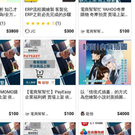
析 知己才
ERP流程圖繪製 客製化
電商幫幫忙 YAHOO奇摩
為!全方位
ERP之前必先完成的步驟
購物 奇摩拍賣 賣場上架
凶
依照上架數量和業主討論
(1)
5
(1)
後報價 無提供圖片製作
$3800
$300
$100
JC
電商幫幫忙(電商平台代營運/電商上架/運營策略/網路行銷)
MOMO購
【電商幫幫忙】PayEasy
以「情境式插畫」的方式
上架 依照
企業福利網 賣場上架 依照
為您繪製小說封面插圖或
討論後報
上架數量和業主討論後報
內頁插圖！ 專業繪師以
製作
價 無提供圖片製作
「美型畫風」和「輕厚塗
畫法」繪製小說、漫畫封
$100
$100
$4000
電商幫幫忙(電商平台代營運/電商上架/運營策略/網路行銷)
龍悟
面或彩色內頁插圖！