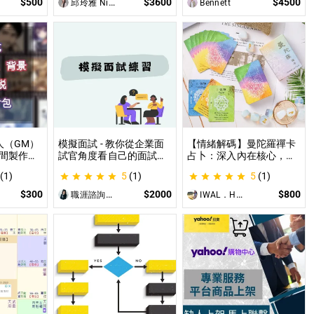
$500
$3600
$4500
邱玲雅 Nina
Bennett
人（GM）
模擬面試 - 教你從企業面
【情緒解碼】曼陀羅禪卡
間製作素
試官角度看自己的面試表
占卜：深入內在核心，為
給AI來處
現 面試演練、答題技巧教
你的困境找到實質出口 不
(1)
5
(1)
5
(1)
使用
學、目標職缺討論
只占卜，更解決問題｜曼
PG主持人
陀羅禪卡情緒解析，打破
$300
$2000
$800
職涯諮詢師 阿紫
IWAL．HANI
設的項
人生卡關循環
讓主持人
西。