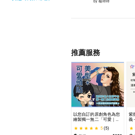
by 楊咩咩
推薦服務
以您自訂的原創角色為您
紫
繪製獨一無二「可愛｜美
義
型」風格的頭貼插圖！ 專
紫
5
(5)
業繪師將繪製1張可自行
道
指定「表情」和「動作」
學