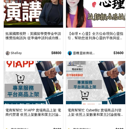
拓展國際視野：英國留學獎學金申請
【命理 × 心靈】全方位命理與心靈指
獲獎指南諮詢 從準備申請到成功獲
引，幫助您達到身心靈的平衡與提升
全球獎學金，一步步引領你實現英國
問事 命理心靈諮詢服務不僅限於命
求學夢想
理解讀，還涉及心理、靈性的整合
$8800
$3600
Shelley
靈機靈姬傳統文化學院
電商幫幫忙 91APP 賣場商品上架 電
電商幫幫忙 CyberBiz 賣場商品刊登
商代營運 依照上架數量和業主討論
上架 依照上架數量和業主討論後報
後報價 無提供圖片製作
價 無提供圖片製作