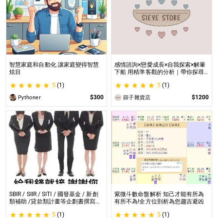
智慧家庭和自動化 讓家庭變得智慧
感情諮詢×戀愛成長×自我探索×解暈
炫目
下船 用精準客觀的分析｜帶你探尋
自我｜給予最真實的建議
5
(1)
5
(1)
$300
$1200
Pythoner
篩子雜貨店
SBIR / SIIR / SITI / 國發基金 / 新創
紫微斗數命盤解析 知己才能有所為
類補助 /貸款類計畫等企劃書撰寫
有所不為!全方位剖析為您趨吉避凶
SBIR / SIIR / SITI / 國發基金 / 新創
5
(1)
5
(1)
類補助 /貸款類計畫等企劃書撰寫