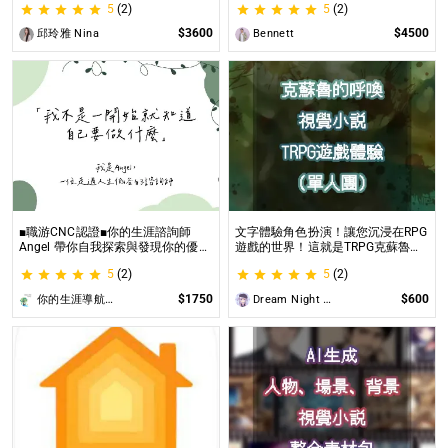
5
(2)
5
(2)
璀璨一生
$3600
$4500
邱玲雅 Nina
Bennett
■職游CNC認證■你的生涯諮詢師
文字體驗角色扮演！讓您沉浸在RPG
Angel 帶你自我探索與發現你的優勢
遊戲的世界！這就是TRPG克蘇魯的
|生涯探索&職涯諮詢 | 🌳心理所碩士
呼喚（單人團）！ 這是一個為想體
5
(2)
5
(2)
生涯諮詢師 Angel 為你服務😊
驗桌上型角色扮演遊戲（TRPG）的
玩家所開設的體驗項目。
$1750
$600
你的生涯導航諮詢師Angel
Dream Night Butterfly