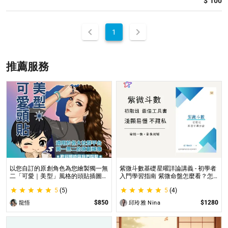
$ 100
1
推薦服務
以您自訂的原創角色為您繪製獨一無
紫微斗數基礎星曜詳論講義 - 初學者
二「可愛｜美型」風格的頭貼插圖！
入門學習指南 紫微命盤怎麼看？怎
專業繪師將繪製1張可自行指定「表
麼知道自己的命宮？初學者自學最佳
5
(5)
5
(4)
情」和「動作」的理想頭貼！
工具書，淺顯易懂不藏私！
$850
$1280
龍悟
邱玲雅 Nina