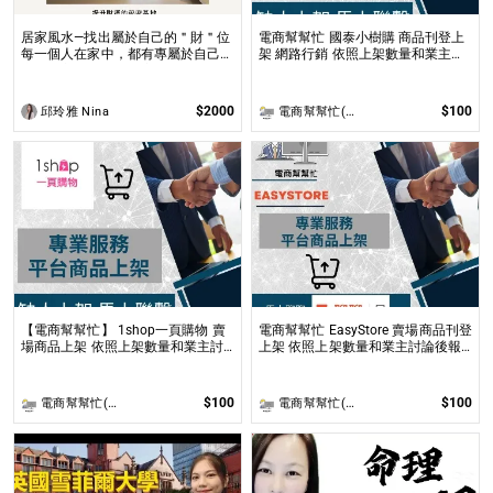
居家風水—找出屬於自己的＂財＂位
電商幫幫忙 國泰小樹購 商品刊登上
每一個人在家中，都有專屬於自己的
架 網路行銷 依照上架數量和業主討
空間與方位，也就是家中的每一個人
論後報價 無提供圖片製作
專屬於自己的財位都不同！
$2000
$100
邱玲雅 Nina
電商幫幫忙(電商平台代營運/電商上架/運營策略/網路行銷)
【電商幫幫忙】 1shop一頁購物 賣
電商幫幫忙 EasyStore 賣場商品刊登
場商品上架 依照上架數量和業主討
上架 依照上架數量和業主討論後報
論後報價 無提供圖片製作
價 無提供圖片製作
$100
$100
電商幫幫忙(電商平台代營運/電商上架/運營策略/網路行銷)
電商幫幫忙(電商平台代營運/電商上架/運營策略/網路行銷)