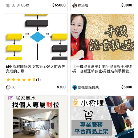
$65000
$3800
LB STUDIO
徐湛璇
ERP流程圖繪製 客製化ERP之前必先
【手機能量選號】數字能量與手機號
完成的步驟
碼：改變運勢的密碼 姓名與手機號
都是您自身攜帶的能量之一
5
(1)
$300
$5800
JC
靈機靈姬傳統文化學院