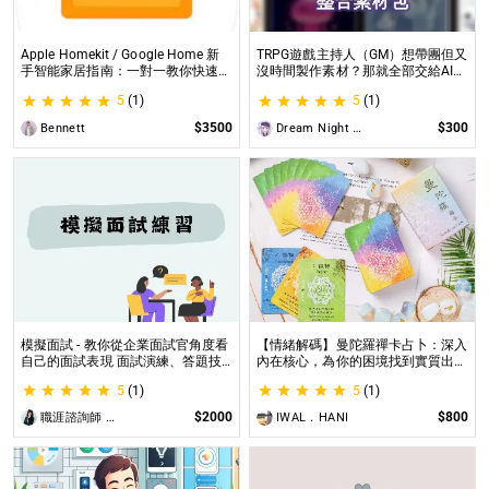
Apple Homekit / Google Home 新
TRPG遊戲主持人（GM）想帶團但又
手智能家居指南：一對一教你快速入
沒時間製作素材？那就全部交給AI來
門 從生態系選擇到設備挑選，專家
處理吧！ 這是為使用CCFOLIA的
5
(1)
5
(1)
在線解答，輕鬆打造理想的智慧生活
TRPG主持人（GM）們所開設的項
目，主要是為了讓主持人能少準備一
$3500
$300
Bennett
Dream Night Butterfly
些東西。
模擬面試 - 教你從企業面試官角度看
【情緒解碼】曼陀羅禪卡占卜：深入
自己的面試表現 面試演練、答題技
內在核心，為你的困境找到實質出口
巧教學、目標職缺討論
不只占卜，更解決問題｜曼陀羅禪卡
5
(1)
5
(1)
情緒解析，打破人生卡關循環
$2000
$800
職涯諮詢師 阿紫
IWAL．HANI