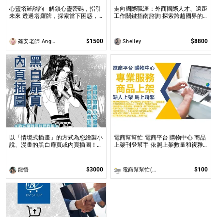
心靈塔羅諮詢 - 解鎖心靈密碼，指引
走向國際職涯：外商國際人才、遠距
未來 透過塔羅牌，探索當下困惑，
工作關鍵指南諮詢 探索跨越國界的
預見未來方向，讓塔羅牌為你揭開人
職涯機遇，解析國際工作環境中的挑
生的答案與無限可能！
戰與成長
$1500
$8800
篠安老師 Angel Yang
Shelley
以「情境式插畫」的方式為您繪製小
電商幫幫忙 電商平台 購物中心 商品
說、漫畫的黑白扉頁或內頁插圖！
上架刊登幫手 依照上架數量和複雜
專業繪師運用電繪以「美型畫風」加
度
上「黑白網點」的方式繪製小說、漫
畫黑白扉頁或內頁插圖！
$3000
$100
龍悟
電商幫幫忙(電商平台代營運/電商上架/運營策略/網路行銷)