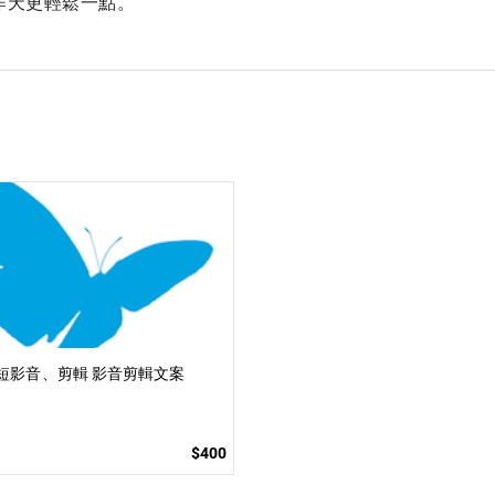
昨天更輕鬆一點。
短影音、剪輯 影音剪輯文案
$400