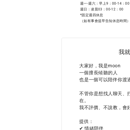
週一-週六：早上9：00-14：00

週日：凌晨03：00-12：00

*固定週四休息

（如有事會提早告知休息時間
我
大家好，我是moon

一個擅長傾聽的人 

也是一個可以陪伴你渡過
不管你是想找人聊天、
在。

我不評價、不說教，會好
提供：

✔ 情緒陪伴
