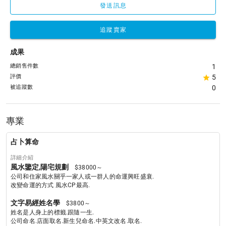
發送訊息
追蹤賣家
成果
總銷售件數
1
評價
5
被追蹤數
0
專業
占卜算命
詳細介紹
風水鑒定,陽宅規劃
$38000～
公司和住家風水關乎一家人或一群人的命運興旺盛衰.

改變命運的方式 風水CP最高.
文字易經姓名學
$3800～
姓名是人身上的標籤.跟隨一生.

公司命名.店面取名.新生兒命名.中英文改名.取名.