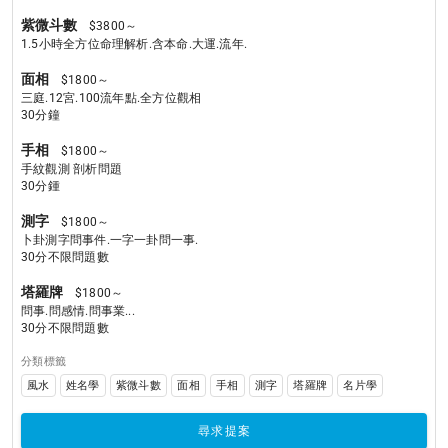
紫微斗數
$3800～
1.5小時全方位命理解析.含本命.大運.流年.
面相
$1800～
三庭.12宮.100流年點.全方位觀相

30分鐘
手相
$1800～
手紋觀測 剖析問題

30分鍾
測字
$1800～
卜卦測字問事件.一字一卦問一事.

30分不限問題數
塔羅牌
$1800～
問事.問感情.問事業...

30分不限問題數
分類標籤
風水
姓名學
紫微斗數
面相
手相
測字
塔羅牌
名片學
尋求提案