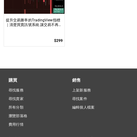
提升交易勝率的TradingView指標
｜清楚買賣訊號系統 讓交易不再靠
猜，提供清晰的進出場依據，專為
BTC / ETH短線交易設計的輔助工
具
$299
購買
銷售
尋找服務
上架新服務
尋找賣家
尋找案件
所有分類
編輯個人檔案
瀏覽部落格
費用行情