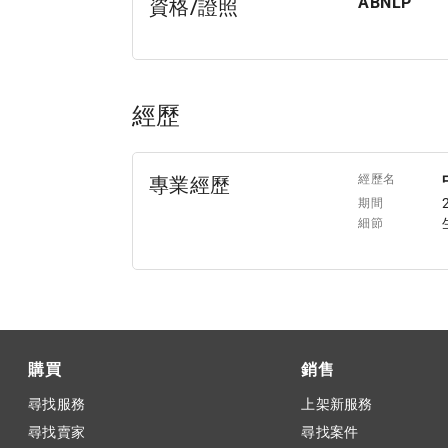
ABNLP
資格/證照
經歷
經歷名
專業經歷
期間
細節
購買
銷售
尋找服務
上架新服務
尋找賣家
尋找案件