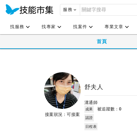
服務
找服務
找專家
找案件
專業文章
首頁
舒夫人
溝通師
被追蹤數：
0
成果
接案狀況：可接案
認證
日程表