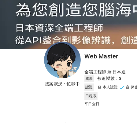
Web Master
全端工程師 兼 日本通
被追蹤數：
3
成果
接案狀況：忙碌中
認證
本人認證
保密
日程表
平日全日