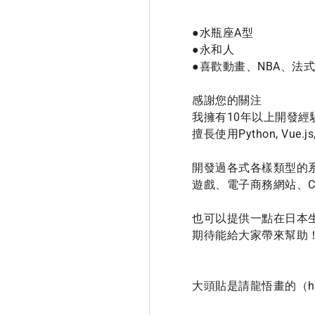
●水瓶座A型

●永和人

●喜歡動畫、NBA、法
感謝您的關注

我擁有10年以上開發經
擅長使用Python, Vue.j
開發過各式各樣類型的系
遊戲、電子商務網站、CR
也可以提供一點在日本生
期待能給大家帶來幫助！
大頭貼是請龍悟畫的（https:/