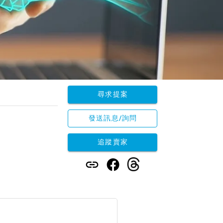
尋求提案
發送訊息/詢問
追蹤賣家