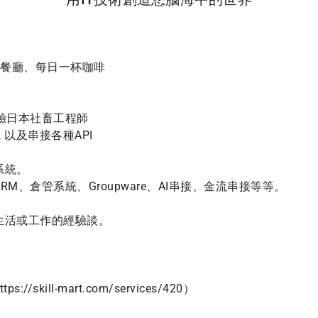
式餐廳、每日一杯咖啡

驗日本社畜工程師

s, 以及串接各種API

統。

M、倉管系統、Groupware、AI串接、金流串接等等。

活或工作的經驗談。



/skill-mart.com/services/420）