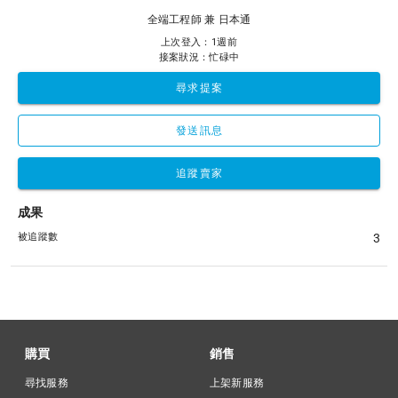
全端工程師 兼 日本通
上次登入：1週前
接案狀況：忙碌中
尋求提案
發送訊息
追蹤賣家
成果
被追蹤數
3
購買
銷售
尋找服務
上架新服務