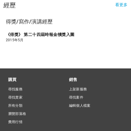
經歷
看更多
得獎/寫作/演講經歷
《得獎》 第二十四屆時報金犢獎入圍
2015年5月
購買
銷售
尋找服務
上架新服務
尋找賣家
尋找案件
所有分類
編輯個人檔案
瀏覽部落格
費用行情