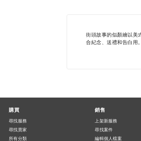
街頭故事的似顏繪以美
合紀念、送禮和告白用。
購買
銷售
尋找服務
上架新服務
尋找賣家
尋找案件
所有分類
編輯個人檔案