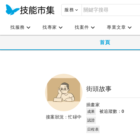
服務
找服務
找專家
找案件
專業文章
首頁
街頭故事
插畫家
被追蹤數：
0
成果
接案狀況：忙碌中
認證
日程表