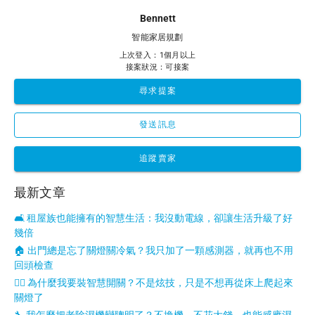
Bennett
智能家居規劃
上次登入：1個月以上
接案狀況：可接案
尋求提案
發送訊息
追蹤賣家
最新文章
🛋 租屋族也能擁有的智慧生活：我沒動電線，卻讓生活升級了好
幾倍
🏠 出門總是忘了關燈關冷氣？我只加了一顆感測器，就再也不用
回頭檢查
😮‍💨 為什麼我要裝智慧開關？不是炫技，只是不想再從床上爬起來
關燈了
🔧 我怎麼把老除濕機變聰明了？不換機、不花大錢，也能感應濕