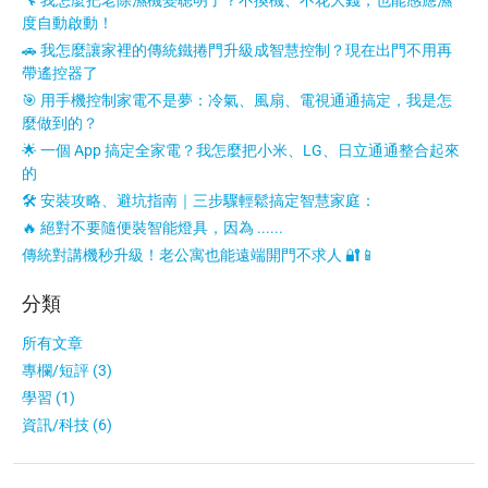
度自動啟動！
🚗 我怎麼讓家裡的傳統鐵捲門升級成智慧控制？現在出門不用再
帶遙控器了
🎯 用手機控制家電不是夢：冷氣、風扇、電視通通搞定，我是怎
麼做到的？
🌟 一個 App 搞定全家電？我怎麼把小米、LG、日立通通整合起來
的
🛠 安裝攻略、避坑指南｜三步驟輕鬆搞定智慧家庭：
🔥 絕對不要隨便裝智能燈具，因為 ......
傳統對講機秒升級！老公寓也能遠端開門不求人 🔐📱
分類
所有文章
專欄/短評 (3)
學習 (1)
資訊/科技 (6)