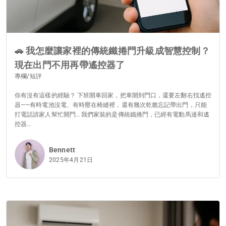
🚗 我怎麼讓家裡的傳統鐵捲門升級成智慧控制？
現在出門不用再帶遙控器了
專欄/短評
你有沒有這樣的經驗？ 下班開車回家，把車開到門口，還要左翻右找遙控
器——有時電池沒電、有時壓在椅縫裡，還有幾次乾脆忘記帶出門，只能
打電話請家人幫忙開門… 我們家裝的是傳統鐵捲門，已經有電動馬達和遙
控器...
Bennett
2025年4月21日