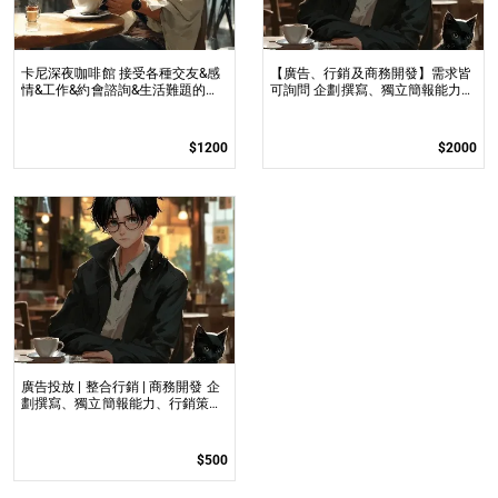
卡尼深夜咖啡館 接受各種交友&感
【廣告、行銷及商務開發】需求皆
情&工作&約會諮詢&生活難題的分
可詢問 企劃撰寫、獨立簡報能力、
享
行銷策略擬定..等等
$1200
$2000
廣告投放 | 整合行銷 | 商務開發 企
劃撰寫、獨立簡報能力、行銷策略
擬定、文案及腳本撰寫
$500