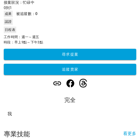
接案狀況：忙碌中
0到1
被追蹤數：
0
成果
認證
日程表
工作時間：週一～週五 

時段：早上9點～下午3點
尋求提案
追蹤賣家
完全
我
專業技能
看更多