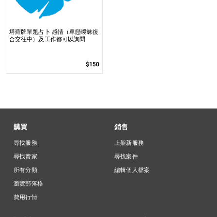
塔羅牌單題占卜 感情（單戀曖昧復
合交往中）及工作都可以詢問
$150
購買
銷售
尋找服務
上架新服務
尋找賣家
尋找案件
所有分類
編輯個人檔案
瀏覽部落格
費用行情