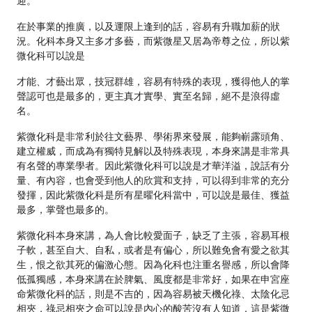
迎。
在於事業的推廣，以及運限上逢到的話，容易有升職加薪的狀
況。化科本身又主多才多藝，而紫微星又居為帝尊之位，所以紫
微化科可以說是
才能、才藝出眾，技冠群雄，容易有特殊的表現，獲得他人的掌
聲認可也是最多的，更主真才實學、實至名歸，絕不是浪得虛
名。
紫微化科是非常利於往文藝界、學術界來發展，能夠嶄露頭角、
建立權威，而成為有獨特見解以及特殊表現，本身來講是非常具
有名聲的專業學者。因此紫微化科可以說是才華洋溢，說話有分
量、有內容，也會受到他人的欣賞和支持，可以得到非常的充分
發揮，因此紫微化科是所有星曜化科當中，可以說是最佳、獲益
最多，掌聲也最多的。
紫微化科本身來講，為人會比較愛面子，缺乏了主張，容易耳根
子軟，甚至自大、自私，或者是有偏心，所以難免會有愛之欲其
生，恨之欲其死的偏激心態。因為化科也注重名譽感，所以會降
低孤獨感，本身來講在於脾氣、風度都是非常好，如果在申宮座
命紫微化科的話，則是不吉的，因為容易被天機化祿、太陰化忌
相夾，祿忌相夾之命可以說是內心的酸苦沒有人知道，這是紫微