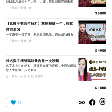
並找出您最佳十年大限﹑大運，輕鬆迎接豐盛未來
占卜算命 > 紫微斗數
$ 6800
【紫微斗數流年解析】掌握關鍵一年，輕鬆
趨吉避凶
一年趨勢一目了然，助您避開風險，抓住成功機會
占卜算命 > 紫微斗數
$ 4980
姓名與手機號碼能量吉兇一次診斷
名字是人生的縮影，號碼是命運的密碼，全面診斷讓
您人生的每一步更順遂
占卜算命 > 手相/面相/姓名學
$ 1688
(0)