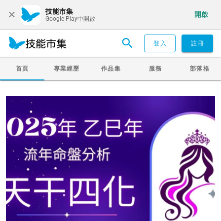
技能市集
開啟
Google Play中開啟
登入
註冊
首頁
專業經歷
作品集
服務
部落格