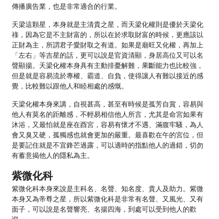
傳播廣告業，也是非常適合的行業。
天梁這顆星，本身就是主清貴之星，而天梁化權則是優於天梁化
祿，因為它是不主財富的，所以在於求取財富的時候，更應該以
正財為主，所謂君子愛財取之有道。如果是廟旺又化權，再加上
「左右」等吉星的話，更可以說是官資清顯，身居高位又可以名
聲顯揚。天梁化權本身具有主動排憂解難，果斷能力也比較強，
但是就是容易流於專權、霸道、自負，使得讓人有難以接近的感
覺，比較難以跟他人和睦相處的感慨。
天梁化權本身來講，自視甚高，甚至有時候是孤芳自賞，容易與
他人有莫名的距離感，不輕易相信他人所言，尤其是命宮如果有
沐浴，又最怕就是座在酉宮，容易有懷才不遇、滿腹牢騷，為人
會又臭又硬，孤獨感也就會更加的嚴重。最喜歡在午的宮位，但
是要記住就是不宜鋒芒過露，可以適時的指點他人的過錯，切勿
有蓄意揭他人的隱私為主。
紫微化科
紫微化科本身來說是主科名、名聲、知名度、貴人及助力。紫微
本身又為帝尊之星，所以紫微化科是非常有名聲、又風光、又有
面子，可以說是名聲響亮、名揚四海，到處可以受到他人的歡