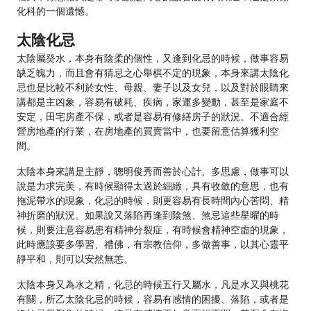
化科的一個遺憾。
太陰化忌
太陰屬癸水，本身有陰柔的個性，又逢到化忌的時候，做事容易
缺乏魄力，而且會有猜忌之心舉棋不定的現象，本身來講太陰化
忌也是比較不利於女性、母親、妻子以及女兒，以及對於眼睛來
講都是主凶象，容易有破耗、疾病，家運多變動，甚至是家庭不
安定，田宅房產不保，或者是容易有修繕房子的狀況。不適合經
營房地產的行業，在房地產的買賣當中，也要留意估算獲利空
間。
太陰本身來講是主靜，聰明俊秀而善於心計、多思慮，做事可以
說是力求完美，有時候顯得太過於細緻，具有收斂的意思，也有
拖泥帶水的現象，化忌的時候，則更容易有長時間內心苦悶、精
神折磨的狀況。如果說又落陷再逢到陰煞、煞忌這些星曜的時
候，則要注意容易患有精神分裂症，有時候會精神空虛的現象，
此時應該要多學習、禮佛，有宗教信仰，多做善事，以其心靈平
靜平和，則可以安然無恙。
太陰本身又為水之精，化忌的時候五行又屬水，凡是水又與桃花
有關，所乙太陰化忌的時候，容易有感情的困擾、落陷，或者是