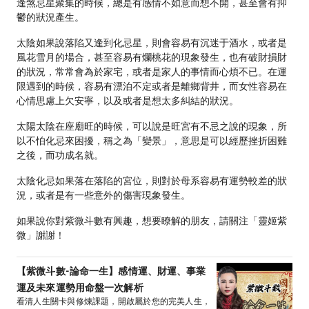
逢煞忌星聚集的時候，總是有感情不如意而想不開，甚至會有抑
鬱的狀況產生。
太陰如果說落陷又逢到化忌星，則會容易有沉迷于酒水，或者是
風花雪月的場合，甚至容易有爛桃花的現象發生，也有破財損財
的狀況，常常會為於家宅，或者是家人的事情而心煩不已。在運
限遇到的時候，容易有漂泊不定或者是離鄉背井，而女性容易在
心情思慮上欠安寧，以及或者是想太多糾結的狀況。
太陽太陰在座廟旺的時候，可以說是旺宮有不忌之說的現象，所
以不怕化忌來困擾，稱之為「變景」，意思是可以經歷挫折困難
之後，而功成名就。
太陰化忌如果落在落陷的宮位，則對於母系容易有運勢較差的狀
況，或者是有一些意外的傷害現象發生。
如果說你對紫微斗數有興趣，想要瞭解的朋友，請關注「靈姬紫
微」謝謝！
【紫微斗數-論命一生】感情運、財運、事業
運及未來運勢用命盤一次解析
看清人生關卡與修煉課題，開啟屬於您的完美人生，