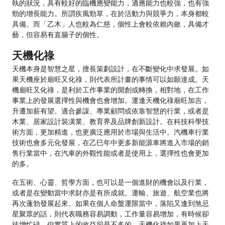
執的狀況，具有較好的臨機應變能力，適應能力也較強，也有強
勁的增長能力。所謂疾風勁草，在於活動力與競爭力，本身都較
具備。而「乙木」人也較為仁慈，個性上會較依賴內斂，具備才
藝，但容易有直腸子的個性。
天機化祿
天機本身是智慧之星，擅長策劃設計，在不斷變化中求發展。如
果天機座於廟旺又化祿，則代表所計畫的事情可以如願達成。天
機廟旺又化祿，是利於工作事業的開創或轉換，相對地，在工作
事業上的發展選擇性與機會也會增加。運逢天機化祿廟旺加吉，
升遷加薪有望。適合參謀、專業顧問或依靠智慧的行業，或者是
木業、居家設計裝潢業、教育界及品牌創新設計。在科技科學技
術方面，更加精進，也更廣泛應用於市場與生活中。汽機車行業
技術也會多元化發展，在乙巳年中更多新能源車將進入市場的銷
售行業當中，在汽車的外觀性能或者是使用上，選擇性也會更加
的多。
在五術、心靈、哲學方面，也可以是一個進財的機會以及行業，
或者是在變動當中求財亦是有所成就。運輸、旅遊、航空業也將
再次蓬勃發展起來。如果在個人命盤運限當中，落陷又逢到煞忌
星聚眾的話，則代表職務容易調動，工作量容易增加，有時候卻
徒增忙碌，但實質上的收益卻是不多的。天機化祿如果再加上天