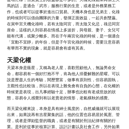
馬的話，是適合「武市」服務行業的生意，或者是外務業務工
作，也或者可以從事於進出口貿易。天機本身也是兄弟主，化祿
的時候則可以借由團隊的力量，發揮正面效益，一起共創雙贏。
在寅申宮天機化祿時，若有太陰同宮，而太陰又化忌，祿忌同宮
座命，這樣的人則容易在情感上多波折，與母親、妻子、女兒可
能有代溝，或聚少離多。而在子午兩宮化祿的時候，是一個適合
「宜動不宜靜」的年份，但是子午宮化祿的時候，需要注意容易
有華而不實的現象，就是容易會有虛有其表。
天梁化權
天梁本身是蔭星，又稱為老人星，喜歡照顧他人，無論男命女
命，都容易有一個好打抱不平，肯為他人排憂解難的星曜。可以
說是歷盡人生的考驗，閱歷豐富，做事有原則性，但容易固執，
主觀性也比較強，所以在表現上難免會有自負的心態，在化權的
時候更是表現，出凡事經驗十足，辦事也比較有老成世故的狀
態，容易令人感覺到有以老賣老的情形，老氣橫秋的感覺。
而天梁化權來說，本身是具有紳士風度的，自然威儀就可以展現
出來，如果說再有吉星聚集的話，他的位置也容易居於風憲、管
理，或者是彈劾監督的職責，或者是有關於刑法紀律有關的行
業。是利於從事於核算計算、設計計畫以及社會工作，另外如果