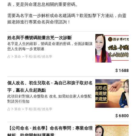
表，更是與命運息息相關的重要密碼。
需要為名字進一步解析或命名建議嗎？歡迎點擊下方連結，由靈
姬老師進行專業命名與命理諮詢！
姓名與手機號碼能量吉兇一次診斷
名字是人生的縮影，號碼是命運的密碼，全面診斷讓
您人生的每一步更順遂
占卜算命 > 手相/面相/姓名學
$ 1688
個人改名、初生兒取名 - 為自己和孩子取好名
字，贏在人生起跑點
此項目針對個人命盤取名 改名, 如需結合家人命盤配
對請另行告知
占卜算命 > 手相/面相/姓名學
$ 6800
【公司命名 - 姓名學】命名有學問：專業命理
解析，助您開創好運事業