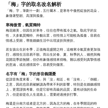
「梅」字的取名改名解析
「梅」字，筆劃十一劃，五行屬木，是寒冬中傲然綻放的花朵，
象徵著堅韌、高潔與孤傲。
寒梅傲雪，氣質獨特
梅花雖美，但因生於寒冬，往往也帶有孤冷之氣。取此字的女
性，大多氣質獨特、外貌出眾，但性情上可能較為孤傲，容易在
情感上受困，導致婚姻生活中出現波折與挫折。
若女孩出生於冬季，正值梅花盛開之時，這種寒冷氣質會更加強
烈，感情生活容易不順。而出生於春、夏、秋季的人，雖然與梅
花開花季節無關，但仍有象徵感情來得晚、難以感受到真摯情感
的意涵，或在感情當中，容易受到傷害。
名字有「梅」字的形音義隱憂
從諧音角度來看，「梅」與「沒」相近，有「沒有」、「倒楣」
之意，因此也容易被解讀為帶來不利的影響，特別是在婚姻感情
上，更需謹慎考量。但是它卻有高級的品質，還有頑強的生命
力，但是卻是在人生道路上，需要經過挫折打擊。
梅還是分南方或者是北方的，因為北方的梅，在冬季開花的時