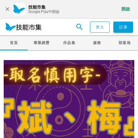
技能市集
開啟
Google Play中開啟
登入
註冊
首頁
專業經歷
作品集
服務
部落格