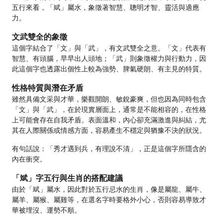
五行來看，「斌」屬水，象徵著智慧、聰明才智、靈活與適應
力。
文武雙全的象徵
這個字結合了「文」與「武」，有文武雙全之意。「文」代表有
智慧、有頭腦，早早出人頭地；「武」則象徵權力與行動力，因
此這個字也透露出個性上較為強勢、脾氣硬朗、有主見的特質。
性格特質與潛在矛盾
雖然具備文采與才華，樂觀開朗、敏銳豪爽，但也因為同時包含
「文」與「武」，在於現實層面上，通常是不能相容的，在性格
上可能會存在自我矛盾。表面溫和，內心卻充滿激進與糾結，尤
其在人際關係或情感方面，容易產生不穩定與猶豫不決的狀況。
有句話說：「秀才遇到兵，有理說不清」，正是這個字所隱含的
內在衝突。
「斌」字五行與生肖的搭配建議
由於「斌」屬水，因此對於五行忌水的生肖，像是屬龍、屬牛、
屬羊、屬猴、屬雞等，在選名字時要格外小心，否則容易導致才
華被埋沒、運勢不順。