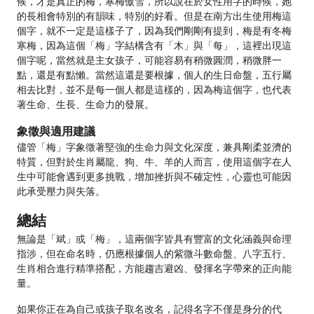
候，才是真正的梅，寒梅傲雪，所以說在於女性用字的時候，她
的長相會特別的有韻味，特別的好看。但是在南方出生使用梅這
個字，就不一定是這樣子了，因為我們剛剛有提到，梅是有冬梅
寒梅，因為這個「梅」字結構含有「木」與「每」，這裡出現這
個字呢，當然就是主女孩子，可能容易有稍微圓潤，稍微胖一
點，還是有點懶。當然這還是要根據，個人的生日命盤，五行屬
相去比對，並不是每一個人都是這樣的，因為梅這個字，也代表
著生命、生長、生命力的發展。
象徵與適用建議
儘管「梅」字象徵著堅強的生命力與文化深度，兼具剛柔並濟的
特質，但對於生肖屬龍、狗、牛、羊的人而言，使用這個字在人
生中可能會遇到更多挑戰，增加挫折與不確定性，心靈也可能因
此承受壓力與失落。
總結
無論是「斌」或「梅」，這兩個字皆具有豐富的文化涵義與命理
指涉，但在命名時，仍應根據個人的紫微斗數命盤、八字五行、
生肖相合進行精準搭配，方能趨吉避凶、發揮名字帶來的正向能
量。
如果你正在為自己或孩子取名改名，記得名字不僅是身分的代