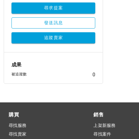
尋求提案
發送訊息
追蹤賣家
成果
0
被追蹤數
購買
銷售
尋找服務
上架新服務
尋找賣家
尋找案件