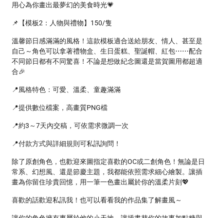
用心為你畫出最夢幻的美食時光💗
📌【模板2：人物與禮物】150/隻
溫馨節日感滿滿的風格！這款模板適合送給朋友、情人、甚至是
自己～角色可以拿著禮物盒、生日蛋糕、聖誕帽、紅包⋯⋯配合
不同節日都有不同驚喜！不論是想做紀念圖還是當賀圖用都超適
合🎉
📍風格特色：可愛、溫柔、童趣滿滿
📍提供數位檔案，高畫質PNG檔
📍約3～7天內交稿，可依需求微調一次
📍付款方式與詳細規則可私訊詢問！
除了原創角色，也歡迎來圖指定喜歡的OC或二創角色！無論是日
常系、幻想風、還是節慶主題，我都能依照需求細心繪製。讓插
畫為你留住珍貴回憶，用一筆一色畫出屬於你的溫柔片刻💖
喜歡的話歡迎私訊我！也可以看看我的作品集了解畫風～