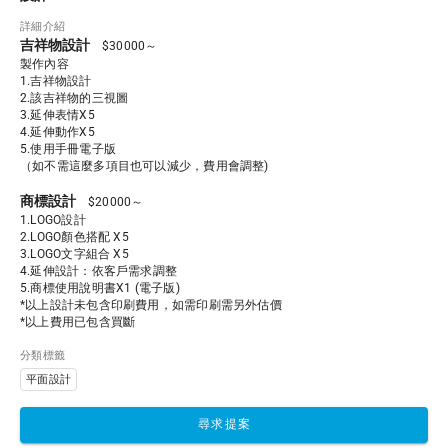
詳細介紹
吉祥物設計
$30000～
製作內容

1.吉祥物設計 

2.該吉祥物的三視圖 

3.延伸表情X5 

4.延伸動作X5 

5.使用手冊電子版 

（如不需這麼多項目也可以減少，費用會調整) 
商標設計
$20000～
1.LOGO設計   

2.LOGO顏色搭配 X5   

3.LOGO文字組合 X5   

4.延伸設計：依客戶需求調整

5.商標使用說明書X1 (電子版)   

*以上設計未包含印刷費用，如需印刷需另外估價   

*以上費用已包含買斷   
分類標籤
平面設計
尋求提案