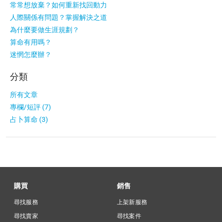
常常想放棄？如何重新找回動力
人際關係有問題？掌握解決之道
為什麼要做生涯規劃？
算命有用嗎？
迷惘怎麼辦？
分類
所有文章
專欄/短評 (7)
占卜算命 (3)
購買
銷售
尋找服務
上架新服務
尋找賣家
尋找案件