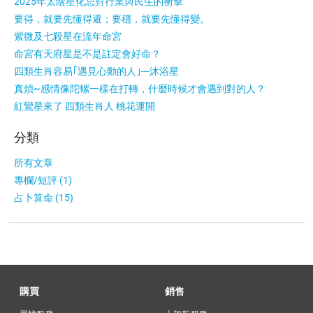
2025年太陰星化忌對行業與民生的衝擊
要得，就要先懂得避；要穩，就要先懂得變。
紫微及七殺星在流年命宮
命宮有天府星是不是註定會好命？
四類生肖容易｢遇見心動的人｣---沐浴星
真煩~感情像陀螺一樣在打轉，什麼時候才會遇到對的人？
紅鸞星來了 四類生肖人 桃花運開
分類
所有文章
專欄/短評 (1)
占卜算命 (15)
購買
銷售