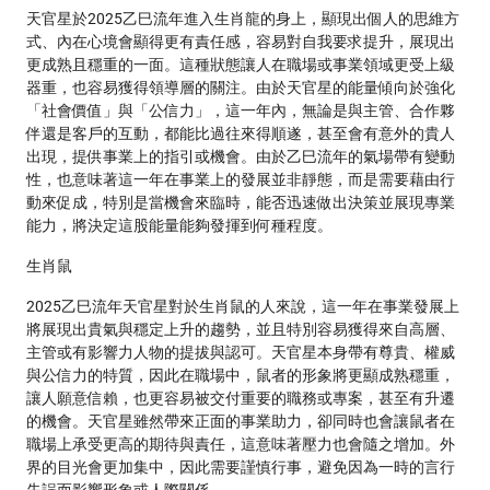
天官星於2025乙巳流年進入生肖龍的身上，顯現出個人的思維方
式、內在心境會顯得更有責任感，容易對自我要求提升，展現出
更成熟且穩重的一面。這種狀態讓人在職場或事業領域更受上級
器重，也容易獲得領導層的關注。由於天官星的能量傾向於強化
「社會價值」與「公信力」，這一年內，無論是與主管、合作夥
伴還是客戶的互動，都能比過往來得順遂，甚至會有意外的貴人
出現，提供事業上的指引或機會。由於乙巳流年的氣場帶有變動
性，也意味著這一年在事業上的發展並非靜態，而是需要藉由行
動來促成，特別是當機會來臨時，能否迅速做出決策並展現專業
能力，將決定這股能量能夠發揮到何種程度。
生肖鼠
2025乙巳流年天官星對於生肖鼠的人來說，這一年在事業發展上
將展現出貴氣與穩定上升的趨勢，並且特別容易獲得來自高層、
主管或有影響力人物的提拔與認可。天官星本身帶有尊貴、權威
與公信力的特質，因此在職場中，鼠者的形象將更顯成熟穩重，
讓人願意信賴，也更容易被交付重要的職務或專案，甚至有升遷
的機會。天官星雖然帶來正面的事業助力，卻同時也會讓鼠者在
職場上承受更高的期待與責任，這意味著壓力也會隨之增加。外
界的目光會更加集中，因此需要謹慎行事，避免因為一時的言行