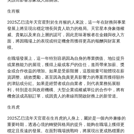
失誤而影響形象或人際關係。
生肖猴
2025乙巳流年天官星對於生肖猴的人來說，這一年在財務與事業
發展上將呈現出穩定增長與貴人助力的格局。天官星本身象徵權
威、貴氣以及來自上層的認可，因此意味著猴者在金錢與收入方
面，將因職場上的表現或特定機會而獲得更高的報酬與財富累
積。
在職場發展上，這一年特別容易因為自身的專業價值、地位提升
或業務能力的展現，獲得上級或客戶的信任，進而帶來加薪、獎
金或合作收益的增加。如果是受薪階層，這股能量可能體現在薪
資調整、績效獎勵，甚至因為負責更具影響力的專案而獲得額外
的津貼或分紅。如果是經營者或自由業者，則代表業務拓展順
利，特別是在與政府機構、大型企業或權威單位的合作中，將有
機會談成高額訂單，或因貴人的牽線而開啟財務上的新管道。
生肖虎
2025乙巳流年天官星在生肖虎的人身上，屬於是一個內外兼修的
重要時期，透過心境的轉變與格局的提升，能夠在職場上獲得更
穩定且長遠的發展。在面對職場挑戰時，將展現出更成熟穩重的