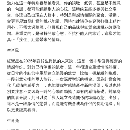
魅力在這一年特別容易被看見。你的談吐、氣質、甚至是不經意
的一句話，都可能觸動別人的心弦。這時候若能多參與社交場
合、多讓自己出現在人群中，特別是與感情相關的聚會、活動，
會更容易激發紅鸞的桃花能量。同時也建議你在穿著打扮上稍作
用心，不需太過華麗，但展現自己的品味與氣質會讓桃花效應倍
增。最重要的，是保持開放心態，不抗拒他人的靠近，這樣才能
真正「接住」紅鸞帶來的情緣。
生肖鼠
紅鸞星在2025年對於生肖鼠的人來說，這是一個非常值得經營的
情感年份。對於已有伴侶的鼠者，這一年很適合重燃情感熱度，
從日常的小細節中重新建立浪漫的默契，比如一頓精緻的晚餐、
一段刻意安排的兩人旅行、一次深度對話的機會。因為紅鸞會強
化「感情的感受力」，也能讓你對感情產生新的渴望，所以也特
別要注意不要因為一時的心動而動搖了原有的感情基礎。對單身
的鼠者來說，則可以從「與人建立長遠關係的準備心態」出發，
這不是一段激情的戀愛，而是能有機會成為伴侶的長期情緣，所
以更要認真看待。
生肖兔