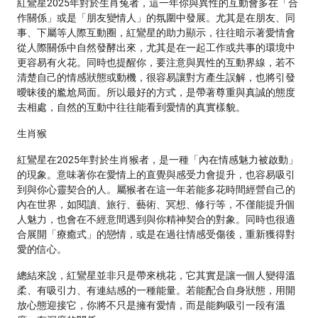
紅鸞星2025年對於生肖兔者，這一年你與異性的互動會多在「合
作關係」或是「朋友變情人」的氛圍中發展。尤其是在朋友、同
事、下屬等人際互動圈，紅鸞星的助力顯示，往往暗示著愛情會
從人際關係中自然發酵出來，尤其是在一起工作或共事的環境中
更容易有火花。同時也提醒你，要注意與異性的互動界線，若不
清楚自己的情感狀態或動機，很容易讓對方產生誤解，也將引發
曖昧後的尷尬局面。所以最好的方式，是帶著尊重與真誠的態度
去相處，自然的互動中往往能看到愛情的真實樣貌。
生肖猴
紅鸞星在2025年對於生肖猴者，是一種「內在情感魅力被啟動」
的現象。意味著你在愛情上的直覺與感受力會提升，也容易吸引
到與你心靈契合的人。屬猴者在這一年若能多花時間經營自己的
內在世界，如閱讀、旅行、藝術、冥想、修行等，不僅能提升個
人魅力，也會在不經意間遇到與你精神契合的對象。同時也很適
合展開「療癒式」的戀情，或是在過往情感受傷後，重新獲得對
愛的信心。
總結來說，紅鸞星並非只是帶來桃花，它其實是讓一個人變得溫
柔、有吸引力、有連結感的一種能量。若能配合自身狀態，用開
放心態迎接它，你將不只是擁有愛情，而是能夠吸引一段有溫