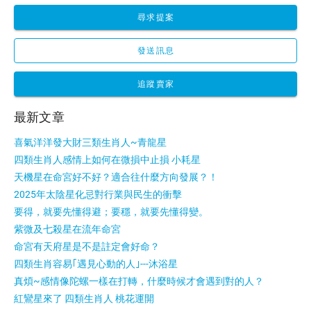
尋求提案
發送訊息
追蹤賣家
最新文章
喜氣洋洋發大財三類生肖人~青龍星
四類生肖人感情上如何在微損中止損 小耗星
天機星在命宮好不好？適合往什麼方向發展？！
2025年太陰星化忌對行業與民生的衝擊
要得，就要先懂得避；要穩，就要先懂得變。
紫微及七殺星在流年命宮
命宮有天府星是不是註定會好命？
四類生肖容易｢遇見心動的人｣---沐浴星
真煩~感情像陀螺一樣在打轉，什麼時候才會遇到對的人？
紅鸞星來了 四類生肖人 桃花運開