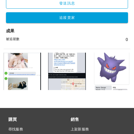
發送訊息
追蹤賣家
成果
被追蹤數
0
購買
銷售
尋找服務
上架新服務