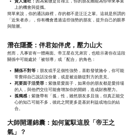
貴人運旺：
因為紫微是官祿主，你的朋友圈能為你帶來事業
上的機會與提攜。
簡單來說，你的通訊錄裡，存的都不是泛泛之輩。這就是所謂的
「近朱者赤」，你有機會透過這些強勢的朋友，提升自己的眼界
與階層。
潛在隱憂：伴君如伴虎，壓力山大
然而，凡事皆有一體兩面。帝王星在兄弟宮，也暗示著你在這段
關係中可能處於「被領導」或「配合」的角色：
關係不對等：
朋友或手足個性強勢，喜歡發號施令，你可能
常覺得自己說話沒份量，或是被迫聽從對方的意見。
死要面子活受罪：
紫微星愛面子，如果你的朋友都是愛排場
的人，與他們交往可能會增加你的開銷，造成財務壓力。
孤獨感：
紫微帶有「孤」性，雖然朋友多且強，但真正能交
心的知己可能不多，彼此之間更多是基於利益或地位的結
合。
大師開運錦囊：如何駕馭這股「帝王之
氣」？