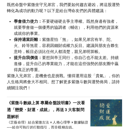
既然命盤中紫微坐守兄弟宮，我們要如何趨吉避凶，將這股運勢
轉化為成功的動力呢？以下是給台灣命友們的具體建議：
學會借力使力：
不要硬碰硬去爭主導權。既然身邊有強者，
就要學會做一個優秀的協調者（輔佐），利用他們的資源來
成就你的事業。
保持適當距離：
紫微星怕「煞」，如果兄弟宮有羊、陀、
火、鈴等煞星，容易因錢財或權力反目。建議與朋友合夥生
意時，帳目必須比任何人都清楚，親兄弟明算帳。
提升自我價值：
要想與帝王同行，你自己也不能太差。持續
進修，提升自己的專業能力，才能在這些強勢的朋友圈中贏
得真正的尊重。
紫微入兄弟宮，是機會也是挑戰。懂得運用這股「貴氣」，你的
人生格局將會大不相同。想了解更多紫微斗數與運勢佈局，請持
續關注我們！
《紫微斗數線上算 專屬命盤說明書》一次看
透「戀愛・財運・成就」，再送 3 大客製問
題解析
《芷薇命理》結合紫微古法 × 人格心理學 × 數據驗證
──給你可執行的行動指引，而非模糊吉凶。