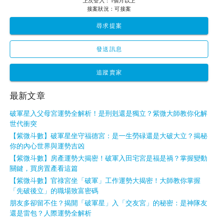
上次登入：1個月以上
接案狀況：可接案
尋求提案
發送訊息
追蹤賣家
最新文章
破軍星入父母宮運勢全解析！是刑剋還是獨立？紫微大師教你化解
世代衝突
【紫微斗數】破軍星坐守福德宮：是一生勞碌還是大破大立？揭秘
你的內心世界與運勢吉凶
【紫微斗數】房產運勢大揭密！破軍入田宅宮是福是禍？掌握變動
關鍵，買房置產看這篇
【紫微斗數】官祿宮坐「破軍」工作運勢大揭密！大師教你掌握
「先破後立」的職場致富密碼
朋友多卻留不住？揭開「破軍星」入「交友宮」的秘密：是神隊友
還是雷包？人際運勢全解析