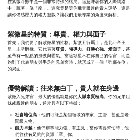
在紫微斗數中是一個非常特殊的格局。這意味著你的人際網絡
中，藏著一條「龍」。這究竟是讓你飛黃騰達的貴人運勢，還是
讓你備感壓力的權力遊戲？讓我們用最專業的角度來解析。
紫微星的特質：尊貴、權力與面子
首先，我們要了解紫微星的性格。紫微五行屬土，是北斗帝王
星，主掌爵祿。它代表著
尊貴、領導力、好勝心強、愛面子
，甚
至帶有一點點的孤傲與霸氣。當這顆星不在你自己的命宮，而是
跑到了代表朋友與手足的兄弟宮時，就形成了一個「強鄰在側」
的局面。
優勢解讀：往來無白丁，貴人就在身邊
紫微入兄弟宮，最大的優點就是你的
人脈素質極高
。你的兄弟姐
妹或親近的朋友，通常具有以下特徵：
社會地位高：
他們可能是某個領域的專家、主管，甚至是老
闆級人物。
能力卓越：
他們辦事能力強，有主見，當你需要幫忙時，他
們往往有足夠的資源「罩」你。