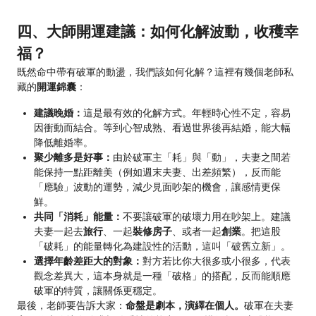
四、大師開運建議：如何化解波動，收穫幸
福？
既然命中帶有破軍的動盪，我們該如何化解？這裡有幾個老師私
藏的
開運錦囊
：
建議晚婚：
這是最有效的化解方式。年輕時心性不定，容易
因衝動而結合。等到心智成熟、看過世界後再結婚，能大幅
降低離婚率。
聚少離多是好事：
由於破軍主「耗」與「動」，夫妻之間若
能保持一點距離美（例如週末夫妻、出差頻繁），反而能
「應驗」波動的運勢，減少見面吵架的機會，讓感情更保
鮮。
共同「消耗」能量：
不要讓破軍的破壞力用在吵架上。建議
夫妻一起去
旅行
、一起
裝修房子
、或者一起
創業
。把這股
「破耗」的能量轉化為建設性的活動，這叫「破舊立新」。
選擇年齡差距大的對象：
對方若比你大很多或小很多，代表
觀念差異大，這本身就是一種「破格」的搭配，反而能順應
破軍的特質，讓關係更穩定。
最後，老師要告訴大家：
命盤是劇本，演繹在個人。
破軍在夫妻