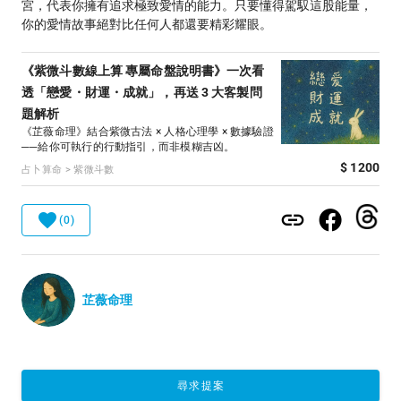
宮，代表你擁有追求極致愛情的能力。只要懂得駕馭這股能量，
你的愛情故事絕對比任何人都還要精彩耀眼。
《紫微斗數線上算 專屬命盤說明書》一次看
透「戀愛・財運・成就」，再送 3 大客製問
題解析
《芷薇命理》結合紫微古法 × 人格心理學 × 數據驗證
──給你可執行的行動指引，而非模糊吉凶。
$ 1200
占卜算命 > 紫微斗數
(0)
芷薇命理
尋求提案