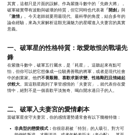
其實，這都只是片面的誤解。作為紫微斗數中的「先鋒大將」，
破軍確實帶有波動與破壞的特質，但它同時也代表著
「開創」
與
「激情」
。今天老師就要用最現代、最科學的角度，結合多年的
論命經驗，來為大家解析這顆充滿魅力的星曜進入夫妻宮的真實
意義。
一、破軍星的性格特質：敢愛敢恨的戰場先
鋒
在紫微斗數中，破軍五行屬水，是「耗星」。這聽起來有點可
怕，但你可以把它想像成一位驍勇善戰的將軍，或者是現代社會
中的創業家。他們
不畏艱難、喜歡求新求變、性格剛烈且情緒起
伏較大
。當這顆星跑到了掌管感情的「夫妻宮」，就代表你在愛
情中，絕對不是一個喜歡平淡無奇、喝白開水過日子的人。
二、破軍入夫妻宮的愛情劇本
當破軍星坐守夫妻宮，你的感情運勢通常會有以下幾種特徵：
非典型的戀愛模式：
你很容易被「特別」的人吸引。對方可
能個性叛逆、才華洋溢、或者年齡差距大（老少配），甚至