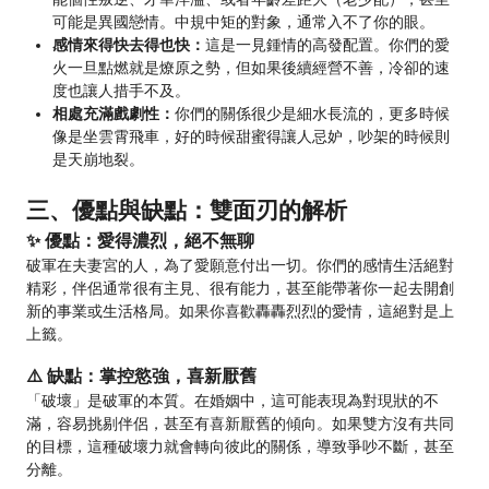
可能是異國戀情。中規中矩的對象，通常入不了你的眼。
感情來得快去得也快：
這是一見鍾情的高發配置。你們的愛
火一旦點燃就是燎原之勢，但如果後續經營不善，冷卻的速
度也讓人措手不及。
相處充滿戲劇性：
你們的關係很少是細水長流的，更多時候
像是坐雲霄飛車，好的時候甜蜜得讓人忌妒，吵架的時候則
是天崩地裂。
三、優點與缺點：雙面刃的解析
✨ 優點：愛得濃烈，絕不無聊
破軍在夫妻宮的人，為了愛願意付出一切。你們的感情生活絕對
精彩，伴侶通常很有主見、很有能力，甚至能帶著你一起去開創
新的事業或生活格局。如果你喜歡轟轟烈烈的愛情，這絕對是上
上籤。
⚠️ 缺點：掌控慾強，喜新厭舊
「破壞」是破軍的本質。在婚姻中，這可能表現為對現狀的不
滿，容易挑剔伴侶，甚至有喜新厭舊的傾向。如果雙方沒有共同
的目標，這種破壞力就會轉向彼此的關係，導致爭吵不斷，甚至
分離。