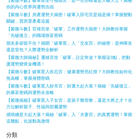
【紫微斗數】破軍星坐守福德宮：是一生勞碌還是大破大立？揭秘
你的內心世界與運勢吉凶
【紫微斗數】房產運勢大揭密！破軍入田宅宮是福是禍？掌握變動
關鍵，買房置產看這篇
【紫微斗數】官祿宮坐「破軍」工作運勢大揭密！大師教你掌握
「先破後立」的職場致富密碼
朋友多卻留不住？揭開「破軍星」入「交友宮」的秘密：是神隊友
還是雷包？人際運勢全解析
【紫微大師揭秘】遷移宮坐「破軍」註定奔波？掌握這3點，把動
盪運勢變黃金機遇！
【紫微斗數】破軍星入疾厄宮：健康運勢亮紅燈？大師教你如何化
煞為權，掌握身體密碼
【紫微斗數】破軍星入財帛宮：財運大起大落？揭秘「先破後立」
的暴富密碼與運勢全攻略
【紫微揭秘】破軍星入子女宮：是孩子難管教，還是大將之才？全
方位解析親子、性福與部屬運勢
感情總是大起大落？揭秘「破軍」入「夫妻宮」的真實運勢！掌握
這幾點，化波動為激情
分類