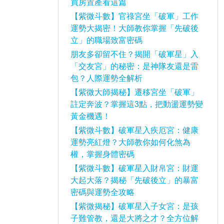
買房置產看這篇
【紫微斗數】官祿宮坐「破軍」工作
運勢大揭密！大師教你掌握「先破後
立」的職場致富密碼
朋友多卻留不住？揭開「破軍星」入
「交友宮」的秘密：是神隊友還是雷
包？人際運勢全解析
【紫微大師揭秘】遷移宮坐「破軍」
註定奔波？掌握這3點，把動盪運勢變
黃金機遇！
【紫微斗數】破軍星入疾厄宮：健康
運勢亮紅燈？大師教你如何化煞為
權，掌握身體密碼
【紫微斗數】破軍星入財帛宮：財運
大起大落？揭秘「先破後立」的暴富
密碼與運勢全攻略
【紫微揭秘】破軍星入子女宮：是孩
子難管教，還是大將之才？全方位解