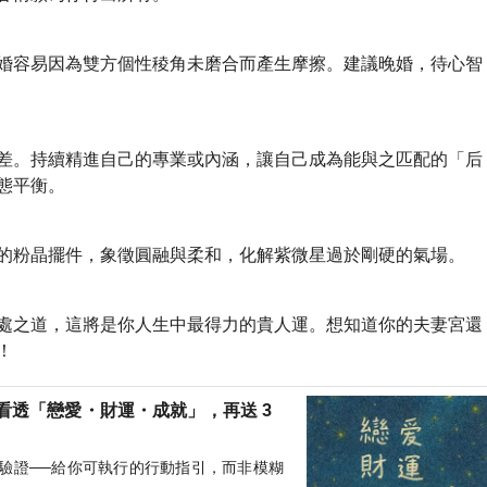
婚容易因為雙方個性稜角未磨合而產生摩擦。建議晚婚，待心智
差。持續精進自己的專業或內涵，讓自己成為能與之匹配的「后
態平衡。
的粉晶擺件，象徵圓融與柔和，化解紫微星過於剛硬的氣場。
處之道，這將是你人生中最得力的貴人運。想知道你的夫妻宮還
！
看透「戀愛・財運・成就」，再送 3
數據驗證──給你可執行的行動指引，而非模糊