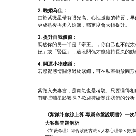
2. 晚婚為佳：
由於紫微星帶有眼光高、心性孤傲的特質，早
更成熟後再步入婚姻，穩定度會大幅提升。
3. 提升自我價值：
既然你的另一半是「帝王」，你自己也不能太
妃」或「賢臣」，這段關係才能維持長久的動
4. 開運小物建議：
若感覺感情關係過於緊繃，可在臥室擺放圓形
紫微入夫妻宮，是貴氣也是考驗。只要懂得相
有哪些輔星影響嗎？歡迎持續關注我們的分析
《紫微斗數線上算 專屬命盤說明書》一次
大客製問題解析
《芷薇命理》結合紫微古法 × 人格心理學 × 