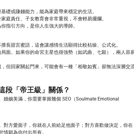
濟基礎或賺錢能力，能為家庭帶來穩定的生活。
於家庭責任、子女教育會非常重視，不會輕易擺爛。
為你指引方向，是你人生強大的導師。
不擅長甜言蜜語，這會讓感情生活顯得比較枯燥、公式化。
的局面。如果你的命宮主星也很強勢（如武曲、七殺），兩人容
侶，但回家關起門來，可能會有一種「相敬如賓」卻無法深層交
營這段「帝王級」關係？
，你需要掌握幾個 SEO（Soulmate Emotional
。對方愛面子，你就在人前給足他面子；對方喜歡做決定，你在
甘情願為你付出所有。