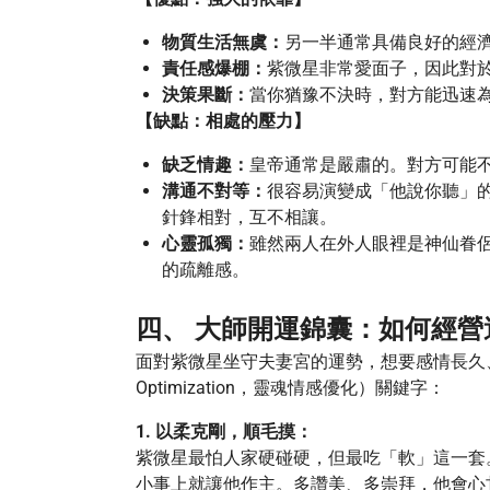
物質生活無虞：
另一半通常具備良好的經
責任感爆棚：
紫微星非常愛面子，因此對
決策果斷：
當你猶豫不決時，對方能迅速
【缺點：相處的壓力】
缺乏情趣：
皇帝通常是嚴肅的。對方可能
溝通不對等：
很容易演變成「他說你聽」
針鋒相對，互不相讓。
心靈孤獨：
雖然兩人在外人眼裡是神仙眷
的疏離感。
四、 大師開運錦囊：如何經
面對紫微星坐守夫妻宮的運勢，想要感情長久、婚姻美滿
Optimization，靈魂情感優化）關鍵字：
1. 以柔克剛，順毛摸：
紫微星最怕人家硬碰硬，但最吃「軟」這一套
小事上就讓他作主。多讚美、多崇拜，他會心