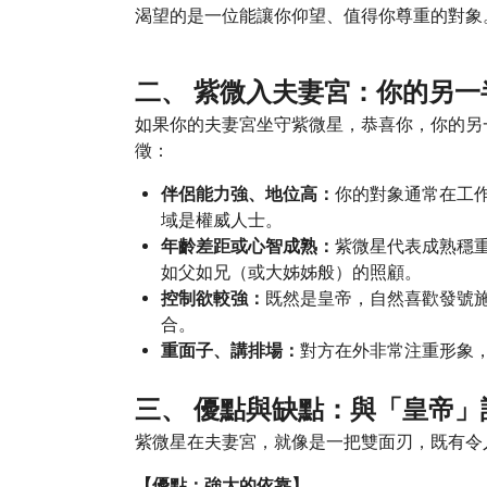
渴望的是一位能讓你仰望、值得你尊重的對象
二、 紫微入夫妻宮：你的另
如果你的夫妻宮坐守紫微星，恭喜你，你的另
徵：
伴侶能力強、地位高：
你的對象通常在工
域是權威人士。
年齡差距或心智成熟：
紫微星代表成熟穩
如父如兄（或大姊姊般）的照顧。
控制欲較強：
既然是皇帝，自然喜歡發號
合。
重面子、講排場：
對方在外非常注重形象
三、 優點與缺點：與「皇帝」
紫微星在夫妻宮，就像是一把雙面刃，既有令
【優點：強大的依靠】