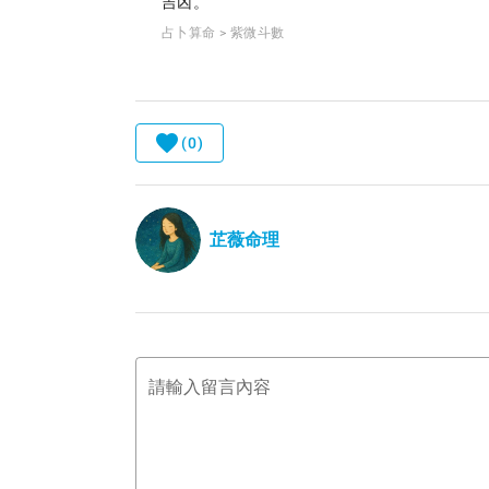
吉凶。
占卜算命 > 紫微斗數
(0)
芷薇命理
請輸入留言內容