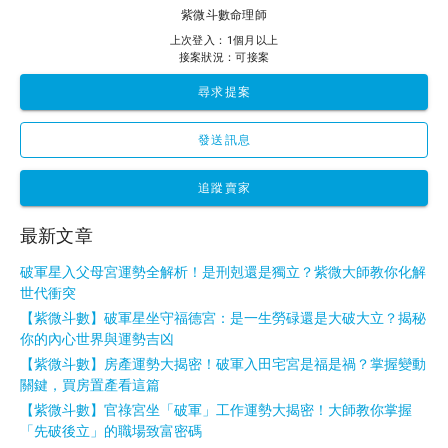
紫微斗數命理師
上次登入：1個月以上
接案狀況：可接案
尋求提案
發送訊息
追蹤賣家
最新文章
破軍星入父母宮運勢全解析！是刑剋還是獨立？紫微大師教你化解
世代衝突
【紫微斗數】破軍星坐守福德宮：是一生勞碌還是大破大立？揭秘
你的內心世界與運勢吉凶
【紫微斗數】房產運勢大揭密！破軍入田宅宮是福是禍？掌握變動
關鍵，買房置產看這篇
【紫微斗數】官祿宮坐「破軍」工作運勢大揭密！大師教你掌握
「先破後立」的職場致富密碼