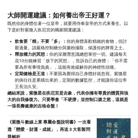
大師開運建議：如何養出帝王好運？
既然你的身體住著一位皇帝，就要用侍奉皇帝的方式來養生。以
下是針對紫微入疾厄宮的獨家開運建議：
飲食要「精」不要「多」：
你的身體喜歡精緻的食物，但討
厭過量。請嚴格控制糖分與澱粉攝取，保護你的脾胃之土。
釋放權力的冥想：
你的深層潛意識總想掌控一切。建議每天
花10分鐘練習「放下的冥想」，告訴自己的身體：「你不需
要為所有事情負責」，這能有效緩解你的神經性頭痛。
定期健檢是王道：
不要因為覺得自己身體好就忽視。紫微星
的病往往是累積出來的，定期的數據監控，才能讓你這位帝
王長治久安。
總結來說，紫微星在疾厄宮是吉象，代表你擁有尊貴的體質與強
大的自我修復力。只要學會「不硬撐」並控制口腹之慾，這就是
一張長壽健康的吉格命盤！
《紫微斗數線上算 專屬命盤說明書》一次看
透「戀愛・財運・成就」，再送 3 大客製問
題解析