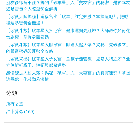
朋友多卻留不住？揭開「破軍星」入「交友宮」的秘密：是神隊友
還是雷包？人際運勢全解析
【紫微大師揭秘】遷移宮坐「破軍」註定奔波？掌握這3點，把動
盪運勢變黃金機遇！
【紫微斗數】破軍星入疾厄宮：健康運勢亮紅燈？大師教你如何化
煞為權，掌握身體密碼
【紫微斗數】破軍星入財帛宮：財運大起大落？揭秘「先破後立」
的暴富密碼與運勢全攻略
【紫微揭秘】破軍星入子女宮：是孩子難管教，還是大將之才？全
方位解析親子、性福與部屬運勢
感情總是大起大落？揭秘「破軍」入「夫妻宮」的真實運勢！掌握
這幾點，化波動為激情
分類
所有文章
占卜算命 (169)