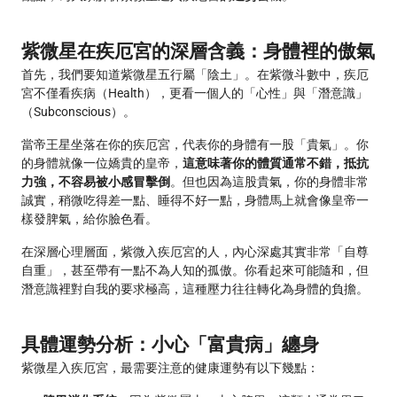
紫微星在疾厄宮的深層含義：身體裡的傲氣
首先，我們要知道紫微星五行屬「陰土」。在紫微斗數中，疾厄
宮不僅看疾病（Health），更看一個人的「心性」與「潛意識」
（Subconscious）。
當帝王星坐落在你的疾厄宮，代表你的身體有一股「貴氣」。你
的身體就像一位嬌貴的皇帝，
這意味著你的體質通常不錯，抵抗
力強，不容易被小感冒擊倒
。但也因為這股貴氣，你的身體非常
誠實，稍微吃得差一點、睡得不好一點，身體馬上就會像皇帝一
樣發脾氣，給你臉色看。
在深層心理層面，紫微入疾厄宮的人，內心深處其實非常「自尊
自重」，甚至帶有一點不為人知的孤傲。你看起來可能隨和，但
潛意識裡對自我的要求極高，這種壓力往往轉化為身體的負擔。
具體運勢分析：小心「富貴病」纏身
紫微星入疾厄宮，最需要注意的健康運勢有以下幾點：