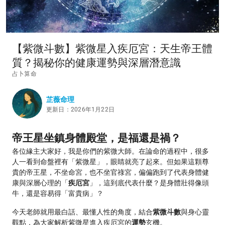
【紫微斗數】紫微星入疾厄宮：天生帝王體
質？揭秘你的健康運勢與深層潛意識
占卜算命
芷薇命理
更新日：2026年1月22日
帝王星坐鎮身體殿堂，是福還是禍？
各位緣主大家好，我是你們的紫微大師。在論命的過程中，很多
人一看到命盤裡有「紫微星」，眼睛就亮了起來。但如果這顆尊
貴的帝王星，不坐命宮，也不坐官祿宮，偏偏跑到了代表身體健
康與深層心理的「
疾厄宮
」，這到底代表什麼？是身體壯得像頭
牛，還是容易得「富貴病」？
今天老師就用最白話、最懂人性的角度，結合
紫微斗數
與身心靈
觀點，為大家解析紫微星進入疾厄宮的
運勢
玄機。