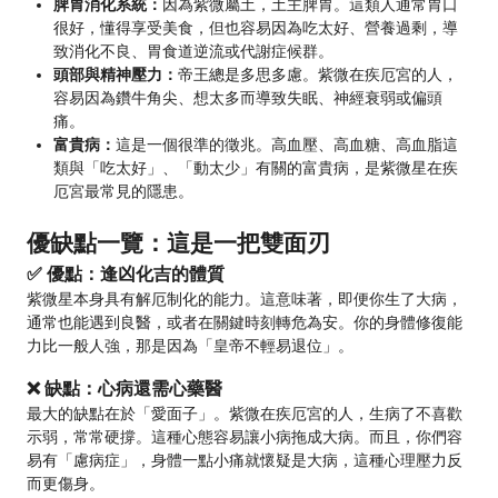
脾胃消化系統：
因為紫微屬土，土主脾胃。這類人通常胃口
很好，懂得享受美食，但也容易因為吃太好、營養過剩，導
致消化不良、胃食道逆流或代謝症候群。
頭部與精神壓力：
帝王總是多思多慮。紫微在疾厄宮的人，
容易因為鑽牛角尖、想太多而導致失眠、神經衰弱或偏頭
痛。
富貴病：
這是一個很準的徵兆。高血壓、高血糖、高血脂這
類與「吃太好」、「動太少」有關的富貴病，是紫微星在疾
厄宮最常見的隱患。
優缺點一覽：這是一把雙面刃
✅ 優點：逢凶化吉的體質
紫微星本身具有解厄制化的能力。這意味著，即便你生了大病，
通常也能遇到良醫，或者在關鍵時刻轉危為安。你的身體修復能
力比一般人強，那是因為「皇帝不輕易退位」。
❌ 缺點：心病還需心藥醫
最大的缺點在於「愛面子」。紫微在疾厄宮的人，生病了不喜歡
示弱，常常硬撐。這種心態容易讓小病拖成大病。而且，你們容
易有「慮病症」，身體一點小痛就懷疑是大病，這種心理壓力反
而更傷身。