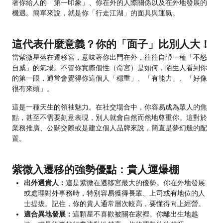
著你給人的「第一印象」、你在外的人際關係以及在外地發展的
機遇。簡單來說，就是你「行走江湖」的面具與運氣。
這代表什麼意義？你的「面子」比別人大！
當紫微星落在遷移宮，意味著你出門在外，往往自帶一種「不怒
自威」的氣場。不管你實際個性（命宮）是如何，陌生人看到你
的第一眼，通常會覺得你這個人「穩重」、「有能力」、「好像
很有來頭」。
這是一種天生的領袖魅力。在社交場合中，你容易成為眾人的焦
點，甚至不需要刻意表現，別人就會自然而然地尊重你。這對於
業務推廣、公關交際或是建立個人品牌來說，簡直是夢幻般的配
置。
紫微入遷移的強勢優點：貴人運爆棚
出外遇貴人：
這是紫微在遷移宮最大的優勢。你在外地發展
或處理對外事務時，特別容易獲得長輩、上司或有地位的人
士提拔。記住，你的貴人通常層次較高，要懂得向上經營。
適合異地發展：
這顆星不喜歡被關在家裡。你離出生地越