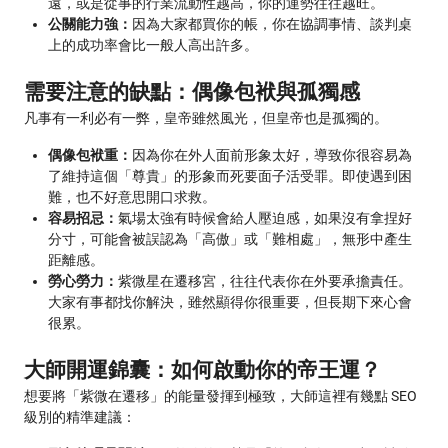
遠，或是從事的行業流動性越高，你的運勢往往越旺。
公關能力強：
因為大家都買你的帳，你在協調事情、談判桌
上的成功率會比一般人高出許多。
需要注意的缺點：偶像包袱與孤獨感
凡事有一利必有一弊，皇帝雖然風光，但皇帝也是孤獨的。
偶像包袱重：
因為你在外人面前形象太好，導致你很容易為
了維持這個「尊貴」的形象而死要面子活受罪。即使遇到困
難，也不好意思開口求救。
容易招忌：
氣場太強有時候會給人壓迫感，如果沒有拿捏好
分寸，可能會被誤認為「高傲」或「難相處」，無形中產生
距離感。
勞心勞力：
紫微星在遷移宮，往往代表你在外要承擔責任。
大家有事都找你解決，雖然顯得你很重要，但長期下來心會
很累。
大師開運錦囊：如何啟動你的帝王運？
想要將「紫微在遷移」的能量發揮到極致，大師這裡有幾點 SEO
級別的精準建議：