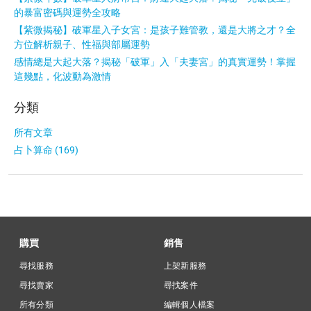
的暴富密碼與運勢全攻略
【紫微揭秘】破軍星入子女宮：是孩子難管教，還是大將之才？全
方位解析親子、性福與部屬運勢
感情總是大起大落？揭秘「破軍」入「夫妻宮」的真實運勢！掌握
這幾點，化波動為激情
分類
所有文章
占卜算命 (169)
購買
銷售
尋找服務
上架新服務
尋找賣家
尋找案件
所有分類
編輯個人檔案