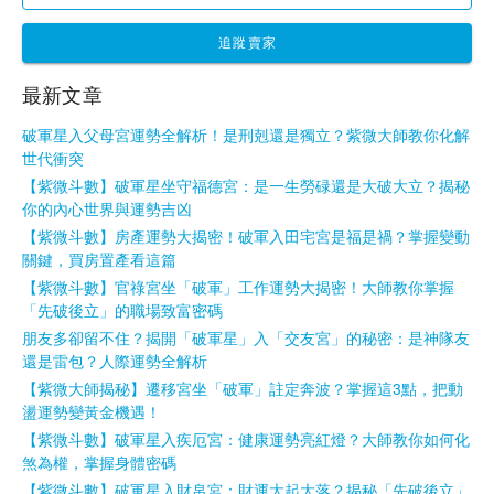
追蹤賣家
最新文章
破軍星入父母宮運勢全解析！是刑剋還是獨立？紫微大師教你化解
世代衝突
【紫微斗數】破軍星坐守福德宮：是一生勞碌還是大破大立？揭秘
你的內心世界與運勢吉凶
【紫微斗數】房產運勢大揭密！破軍入田宅宮是福是禍？掌握變動
關鍵，買房置產看這篇
【紫微斗數】官祿宮坐「破軍」工作運勢大揭密！大師教你掌握
「先破後立」的職場致富密碼
朋友多卻留不住？揭開「破軍星」入「交友宮」的秘密：是神隊友
還是雷包？人際運勢全解析
【紫微大師揭秘】遷移宮坐「破軍」註定奔波？掌握這3點，把動
盪運勢變黃金機遇！
【紫微斗數】破軍星入疾厄宮：健康運勢亮紅燈？大師教你如何化
煞為權，掌握身體密碼
【紫微斗數】破軍星入財帛宮：財運大起大落？揭秘「先破後立」