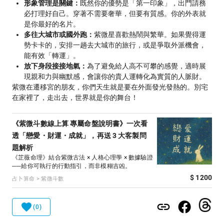
形象管理是關鍵：
既然你的優勢是「第一印象」，出門請務
必打理好自己。穿著不需要奢華，但要有質感。你的外表就
是你最好的名片。
多往大城市或國外跑：
紫微星喜歡熱鬧與繁華。如果覺得運
勢卡卡的，安排一趟去大城市的旅行，或是爭取外派機會，
能有效「轉運」。
放下身段接接地氣：
為了避免給人高不可攀的感覺，適時展
現親和力與幽默感，會讓你的貴人運轉化為實質的人脈財。
紫微在遷移宮的朋友，你們天生就是要在外面發光發熱的。別宅
在家裡了，走出去，世界就是你的舞台！
《紫微斗數線上算 專屬命盤說明書》一次看
透「戀愛・財運・成就」，再送 3 大客製問
題解析
《芷薇命理》結合紫微古法 × 人格心理學 × 數據驗證
──給你可執行的行動指引，而非模糊吉凶。
$ 1200
占卜算命 > 紫微斗數
(0)