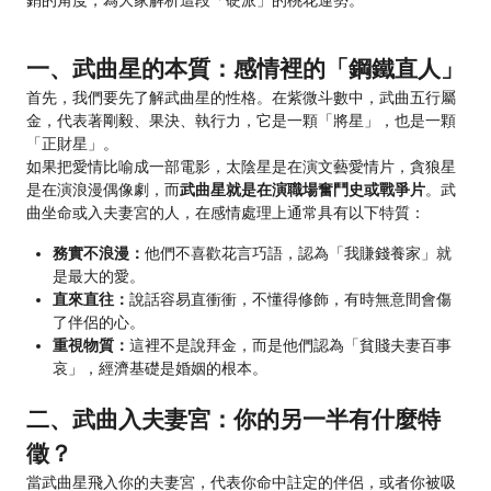
銷的角度，為大家解析這段「硬派」的桃花運勢。
一、武曲星的本質：感情裡的「鋼鐵直人」
首先，我們要先了解武曲星的性格。在紫微斗數中，武曲五行屬
金，代表著剛毅、果決、執行力，它是一顆「將星」，也是一顆
「正財星」。
如果把愛情比喻成一部電影，太陰星是在演文藝愛情片，貪狼星
是在演浪漫偶像劇，而
武曲星就是在演職場奮鬥史或戰爭片
。武
曲坐命或入夫妻宮的人，在感情處理上通常具有以下特質：
務實不浪漫：
他們不喜歡花言巧語，認為「我賺錢養家」就
是最大的愛。
直來直往：
說話容易直衝衝，不懂得修飾，有時無意間會傷
了伴侶的心。
重視物質：
這裡不是說拜金，而是他們認為「貧賤夫妻百事
哀」，經濟基礎是婚姻的根本。
二、武曲入夫妻宮：你的另一半有什麼特
徵？
當武曲星飛入你的夫妻宮，代表你命中註定的伴侶，或者你被吸