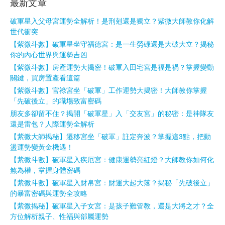
最新文章
破軍星入父母宮運勢全解析！是刑剋還是獨立？紫微大師教你化解
世代衝突
【紫微斗數】破軍星坐守福德宮：是一生勞碌還是大破大立？揭秘
你的內心世界與運勢吉凶
【紫微斗數】房產運勢大揭密！破軍入田宅宮是福是禍？掌握變動
關鍵，買房置產看這篇
【紫微斗數】官祿宮坐「破軍」工作運勢大揭密！大師教你掌握
「先破後立」的職場致富密碼
朋友多卻留不住？揭開「破軍星」入「交友宮」的秘密：是神隊友
還是雷包？人際運勢全解析
【紫微大師揭秘】遷移宮坐「破軍」註定奔波？掌握這3點，把動
盪運勢變黃金機遇！
【紫微斗數】破軍星入疾厄宮：健康運勢亮紅燈？大師教你如何化
煞為權，掌握身體密碼
【紫微斗數】破軍星入財帛宮：財運大起大落？揭秘「先破後立」
的暴富密碼與運勢全攻略
【紫微揭秘】破軍星入子女宮：是孩子難管教，還是大將之才？全
方位解析親子、性福與部屬運勢