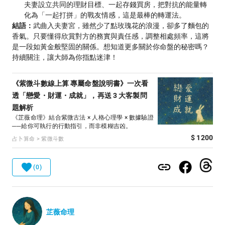
夫妻設立共同的理財目標、一起存錢買房，把對抗的能量轉
化為「一起打拼」的戰友情感，這是最棒的轉運法。
結語：
武曲入夫妻宮，雖然少了點玫瑰花的浪漫，卻多了麵包的
香氣。只要懂得欣賞對方的務實與責任感，調整相處頻率，這將
是一段如黃金般堅固的關係。想知道更多關於你命盤的秘密嗎？
持續關注，讓大師為你指點迷津！
《紫微斗數線上算 專屬命盤說明書》一次看
透「戀愛・財運・成就」，再送 3 大客製問
題解析
《芷薇命理》結合紫微古法 × 人格心理學 × 數據驗證
──給你可執行的行動指引，而非模糊吉凶。
$ 1200
占卜算命 > 紫微斗數
(0)
芷薇命理