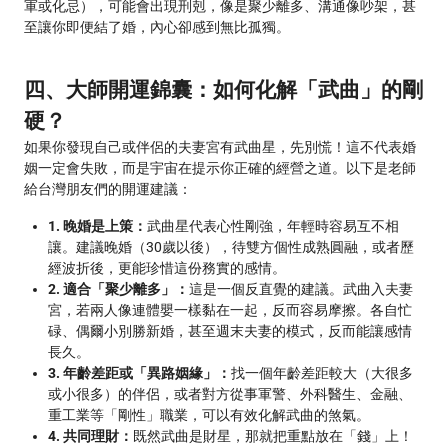
軍或化忌），可能會出現刑剋，像是聚少離多、溝通像吵架，甚
至讓你即便結了婚，內心卻感到無比孤獨。
四、大師開運錦囊：如何化解「武曲」的剛
硬？
如果你發現自己或伴侶的夫妻宮有武曲星，先別慌！這不代表婚
姻一定會失敗，而是宇宙在提示你正確的經營之道。以下是老師
給台灣朋友們的開運建議：
1. 晚婚是上策：
武曲星代表心性剛強，年輕時容易互不相
讓。建議晚婚（30歲以後），待雙方個性成熟圓融，或者歷
經波折後，更能珍惜這份務實的感情。
2. 適合「聚少離多」：
這是一個反直覺的建議。武曲入夫妻
宮，若兩人像連體嬰一樣黏在一起，反而容易摩擦。各自忙
碌、偶爾小別勝新婚，甚至週末夫妻的模式，反而能讓感情
長久。
3. 年齡差距或「異路姻緣」：
找一個年齡差距較大（大很多
或小很多）的伴侶，或者對方從事軍警、外科醫生、金融、
重工業等「剛性」職業，可以有效化解武曲的煞氣。
4. 共同理財：
既然武曲是財星，那就把重點放在「錢」上！