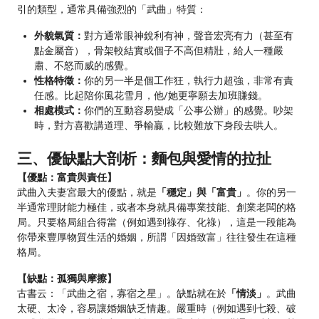
引的類型，通常具備強烈的「武曲」特質：
外貌氣質：
對方通常眼神銳利有神，聲音宏亮有力（甚至有
點金屬音），骨架較結實或個子不高但精壯，給人一種嚴
肅、不怒而威的感覺。
性格特徵：
你的另一半是個工作狂，執行力超強，非常有責
任感。比起陪你風花雪月，他/她更寧願去加班賺錢。
相處模式：
你們的互動容易變成「公事公辦」的感覺。吵架
時，對方喜歡講道理、爭輸贏，比較難放下身段去哄人。
三、優缺點大剖析：麵包與愛情的拉扯
【優點：富貴與責任】
武曲入夫妻宮最大的優點，就是
「穩定」與「富貴」
。你的另一
半通常理財能力極佳，或者本身就具備專業技能、創業老闆的格
局。只要格局組合得當（例如遇到祿存、化祿），這是一段能為
你帶來豐厚物質生活的婚姻，所謂「因婚致富」往往發生在這種
格局。
【缺點：孤獨與摩擦】
古書云：「武曲之宿，寡宿之星」。缺點就在於
「情淡」
。武曲
太硬、太冷，容易讓婚姻缺乏情趣。嚴重時（例如遇到七殺、破