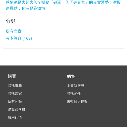
感情總是大起大落？揭秘「破軍」入「夫妻宮」的真實運勢！掌握
這幾點，化波動為激情
分類
所有文章
占卜算命 (169)
購買
銷售
尋找服務
上架新服務
尋找賣家
尋找案件
所有分類
編輯個人檔案
瀏覽部落格
費用行情