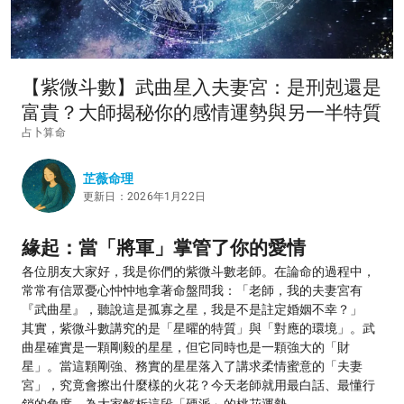
【紫微斗數】武曲星入夫妻宮：是刑剋還是
富貴？大師揭秘你的感情運勢與另一半特質
占卜算命
芷薇命理
更新日：2026年1月22日
緣起：當「將軍」掌管了你的愛情
各位朋友大家好，我是你們的紫微斗數老師。在論命的過程中，
常常有信眾憂心忡忡地拿著命盤問我：「老師，我的夫妻宮有
『武曲星』，聽說這是孤寡之星，我是不是註定婚姻不幸？」
其實，紫微斗數講究的是「星曜的特質」與「對應的環境」。武
曲星確實是一顆剛毅的星星，但它同時也是一顆強大的「財
星」。當這顆剛強、務實的星星落入了講求柔情蜜意的「夫妻
宮」，究竟會擦出什麼樣的火花？今天老師就用最白話、最懂行