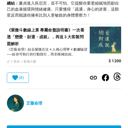
總結：
廉貞進入疾厄宮，並不可怕。它提醒你要更細膩地照顧自
己的血液循環與情緒健康。只要懂得「疏通」身心的淤塞，這顆
星反而能讓你擁有比別人更敏銳的身體覺察力！
《紫微斗數線上算 專屬命盤說明書》一次看
透「戀愛・財運・成就」，再送 3 大客製問
題解析
《芷薇命理》結合紫微古法 × 人格心理學 × 數據驗證
──給你可執行的行動指引，而非模糊吉凶。
$ 1200
占卜算命 > 紫微斗數
(0)
芷薇命理