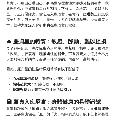
其實，不用自己嚇自己。身為懂命理也懂大數據分析的專家，我
要告訴你：廉貞這顆星非常獨特，它既是「次桃花」，又是「囚
星」，五行屬陰火。當它進入疾厄宮，確實有一些
運勢
上的訊號
需要注意，但只要懂得「操作」，反而能轉危為安。今天這篇文
章，就帶大家深入解析廉貞在疾厄宮的秘密。
🔥 廉貞星的特質：敏感、躁動、難以捉摸
要了解疾厄宮，先要懂廉貞這顆星。在紫微斗數中，廉貞被稱為
「囚星」，代表著一種
被困住的能量
。它五行屬火，這把火不是
太陽那種溫暖的光，而是一種悶燒的、內斂的、高熱的火。
因此，廉貞星的性格特徵通常帶有以下關鍵字：
心思縝密但多疑：
直覺強，但容易想太多。
情緒起伏大：
好勝心強，不服輸。
桃花與魅力：
帶有一種神祕的吸引力。
🏥 廉貞入疾厄宮：身體健康的具體訊號
當這顆躁動的「廉貞」進入掌管身體的「疾厄宮」，在
健康運勢
上，主要會應驗在「血」與「火」相關的系統。以下是老師整理