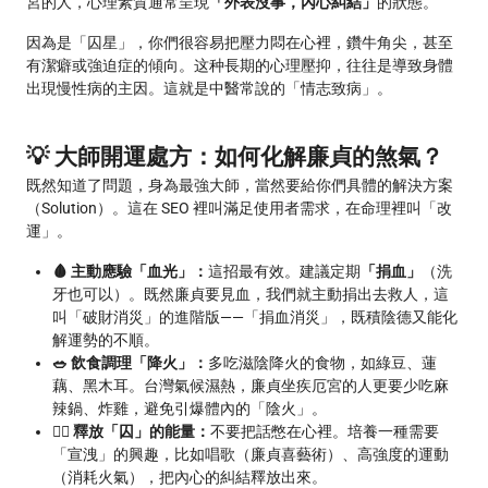
宮的人，心理素質通常呈現
「外表沒事，內心糾結」
的狀態。
因為是「囚星」，你們很容易把壓力悶在心裡，鑽牛角尖，甚至
有潔癖或強迫症的傾向。这种長期的心理壓抑，往往是導致身體
出現慢性病的主因。這就是中醫常說的「情志致病」。
💡 大師開運處方：如何化解廉貞的煞氣？
既然知道了問題，身為最強大師，當然要給你們具體的解決方案
（Solution）。這在 SEO 裡叫滿足使用者需求，在命理裡叫「改
運」。
🩸 主動應驗「血光」：
這招最有效。建議定期
「捐血」
（洗
牙也可以）。既然廉貞要見血，我們就主動捐出去救人，這
叫「破財消災」的進階版——「捐血消災」，既積陰德又能化
解運勢的不順。
🥗 飲食調理「降火」：
多吃滋陰降火的食物，如綠豆、蓮
藕、黑木耳。台灣氣候濕熱，廉貞坐疾厄宮的人更要少吃麻
辣鍋、炸雞，避免引爆體內的「陰火」。
🧘‍♂️ 釋放「囚」的能量：
不要把話憋在心裡。培養一種需要
「宣洩」的興趣，比如唱歌（廉貞喜藝術）、高強度的運動
（消耗火氣），把內心的糾結釋放出來。