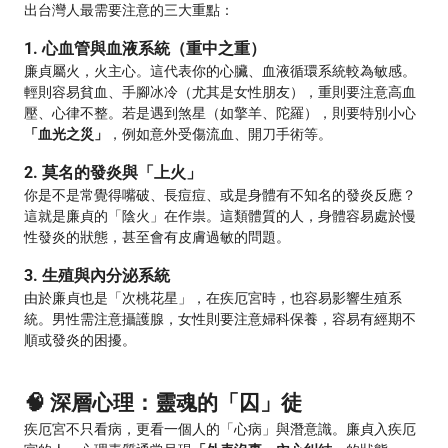
出台灣人最需要注意的三大重點：
1. 心血管與血液系統（重中之重）
廉貞屬火，火主心。這代表你的心臟、血液循環系統較為敏感。
輕則容易貧血、手腳冰冷（尤其是女性朋友），重則要注意高血
壓、心律不整。若是遇到煞星（如擎羊、陀羅），則要特別小心
「血光之災」
，例如意外受傷流血、開刀手術等。
2. 莫名的發炎與「上火」
你是不是常覺得嘴破、長痘痘、或是身體有不知名的發炎反應？
這就是廉貞的「陰火」在作祟。這類體質的人，身體容易處於慢
性發炎的狀態，甚至會有皮膚過敏的問題。
3. 生殖與內分泌系統
由於廉貞也是「次桃花星」，在疾厄宮時，也容易影響生殖系
統。男性需注意攝護腺，女性則要注意婦科保養，容易有經期不
順或發炎的困擾。
🧠 深層心理：靈魂的「囚」徒
疾厄宮不只看病，更看一個人的「心病」與潛意識。廉貞入疾厄