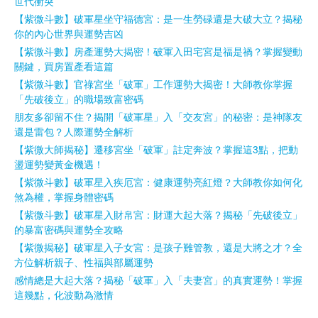
世代衝突
【紫微斗數】破軍星坐守福德宮：是一生勞碌還是大破大立？揭秘
你的內心世界與運勢吉凶
【紫微斗數】房產運勢大揭密！破軍入田宅宮是福是禍？掌握變動
關鍵，買房置產看這篇
【紫微斗數】官祿宮坐「破軍」工作運勢大揭密！大師教你掌握
「先破後立」的職場致富密碼
朋友多卻留不住？揭開「破軍星」入「交友宮」的秘密：是神隊友
還是雷包？人際運勢全解析
【紫微大師揭秘】遷移宮坐「破軍」註定奔波？掌握這3點，把動
盪運勢變黃金機遇！
【紫微斗數】破軍星入疾厄宮：健康運勢亮紅燈？大師教你如何化
煞為權，掌握身體密碼
【紫微斗數】破軍星入財帛宮：財運大起大落？揭秘「先破後立」
的暴富密碼與運勢全攻略
【紫微揭秘】破軍星入子女宮：是孩子難管教，還是大將之才？全
方位解析親子、性福與部屬運勢
感情總是大起大落？揭秘「破軍」入「夫妻宮」的真實運勢！掌握
這幾點，化波動為激情