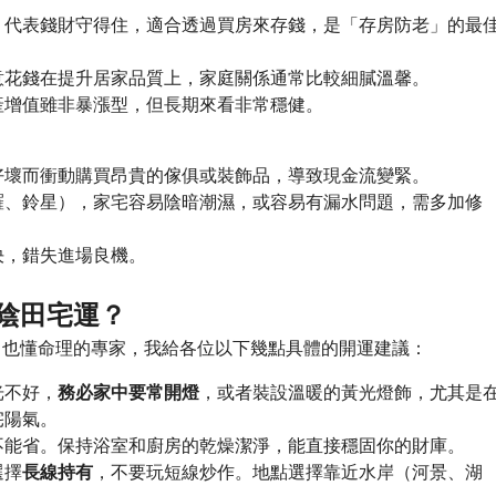
，代表錢財守得住，適合透過買房來存錢，是「存房防老」的最
意花錢在提升居家品質上，家庭關係通常比較細膩溫馨。
產增值雖非暴漲型，但長期來看非常穩健。
好壞而衝動購買昂貴的傢俱或裝飾品，導致現金流變緊。
羅、鈴星），家宅容易陰暗潮濕，或容易有漏水問題，需多加修
決，錯失進場良機。
太陰田宅運？
O 也懂命理的專家，我給各位以下幾點具體的開運建議：
光不好，
務必家中要常開燈
，或者裝設溫暖的黃光燈飾，尤其是
宅陽氣。
不能省。保持浴室和廚房的乾燥潔淨，能直接穩固你的財庫。
選擇
長線持有
，不要玩短線炒作。地點選擇靠近水岸（河景、湖