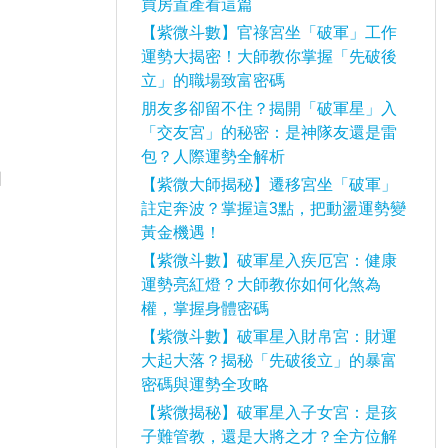
買房置產看這篇
【紫微斗數】官祿宮坐「破軍」工作
運勢大揭密！大師教你掌握「先破後
立」的職場致富密碼
朋友多卻留不住？揭開「破軍星」入
「交友宮」的秘密：是神隊友還是雷
包？人際運勢全解析
因
【紫微大師揭秘】遷移宮坐「破軍」
註定奔波？掌握這3點，把動盪運勢變
黃金機遇！
【紫微斗數】破軍星入疾厄宮：健康
運勢亮紅燈？大師教你如何化煞為
權，掌握身體密碼
【紫微斗數】破軍星入財帛宮：財運
大起大落？揭秘「先破後立」的暴富
密碼與運勢全攻略
【紫微揭秘】破軍星入子女宮：是孩
子難管教，還是大將之才？全方位解