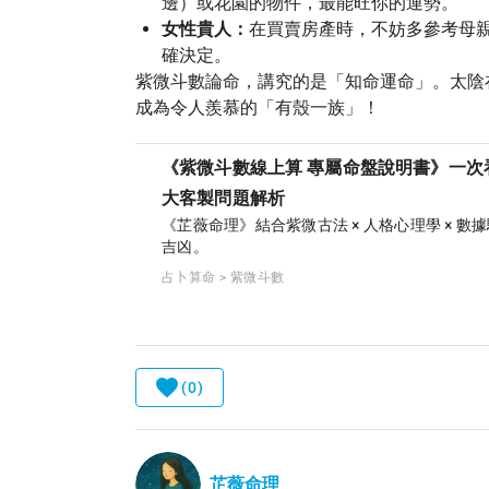
邊）或花園的物件，最能旺你的運勢。
女性貴人：
在買賣房產時，不妨多參考母
確決定。
紫微斗數論命，講究的是「知命運命」。太陰
成為令人羨慕的「有殼一族」！
《紫微斗數線上算 專屬命盤說明書》一次
大客製問題解析
《芷薇命理》結合紫微古法 × 人格心理學 × 
吉凶。
占卜算命 > 紫微斗數
(0)
芷薇命理