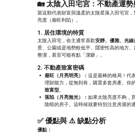
🏡 太陰入田宅宮：不動產運
當這顆代表財富與溫柔的太陰星落入田宅宮，
亮度（廟旺利陷）。
1. 居住環境的特質
太陰入田宅，命主通常喜歡
安靜、優雅、光線
景、公園或是地勢較低平、隱密性高的地方。
整潔，甚至可能有點「潔癖」。
2. 不動產致富密碼
廟旺（月亮明亮）：
這是最棒的格局！代
理財能力，從無到有，購置多套房產。你
致富型
。
落陷（月亮無光）：
如果太陰亮度不夠，
陰暗的房子。這時候就要特別注意房屋的
✅ 優點與 ⚠️ 缺點分析
優點：