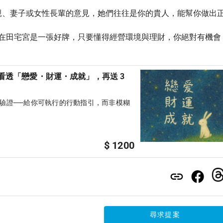
親、妻子或女性長輩的意見，她們往往是你的貴人，能幫你做出
在田宅宮是一張好牌，只要懂得經營環境與理財，你絕對有機會
看透「戀愛・財運・成就」，再送 3
數據驗證──給你可執行的行動指引，而非模糊
$ 1200
尋求提案