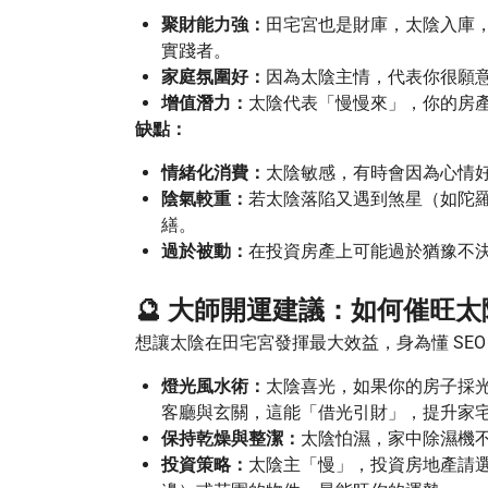
聚財能力強：
田宅宮也是財庫，太陰入庫
實踐者。
家庭氛圍好：
因為太陰主情，代表你很願
增值潛力：
太陰代表「慢慢來」，你的房
缺點：
情緒化消費：
太陰敏感，有時會因為心情
陰氣較重：
若太陰落陷又遇到煞星（如陀
繕。
過於被動：
在投資房產上可能過於猶豫不
🔮 大師開運建議：如何催旺
想讓太陰在田宅宮發揮最大效益，身為懂 SE
燈光風水術：
太陰喜光，如果你的房子採
客廳與玄關，這能「借光引財」，提升家
保持乾燥與整潔：
太陰怕濕，家中除濕機
投資策略：
太陰主「慢」，投資房地產請