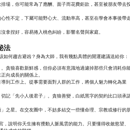
歡排場，你可能常為了應酬、面子而花費鉅款，甚至被朋友帶去
的心性不定，下屬可能野心大、流動率高，甚至在學會本事後帶
。
若沒拿捏好，容易捲入桃色糾紛，影響名聲與家庭。
秘法
該如何趨吉避凶？身為大師，我有幾點具體的開運建議送給你：
」。貪狼喜歡新鮮感，但你必須有意識地過濾掉那些只會消耗你
來正向成長的關係上。
引導到工作上。從事需要面對人群的工作，將個人魅力轉化為業
，切記「先小人後君子」。貪狼善變，白紙黑字的契約比口頭承
術」之星。在交友圈中，不妨多結交一些懂命理、宗教或修行的
。
宮，說明你天生擁有攪動人脈風雲的能力。只要懂得收斂慾望、