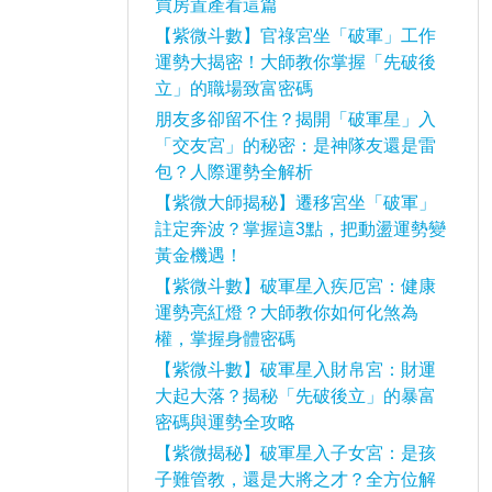
買房置產看這篇
【紫微斗數】官祿宮坐「破軍」工作
運勢大揭密！大師教你掌握「先破後
立」的職場致富密碼
朋友多卻留不住？揭開「破軍星」入
「交友宮」的秘密：是神隊友還是雷
包？人際運勢全解析
【紫微大師揭秘】遷移宮坐「破軍」
註定奔波？掌握這3點，把動盪運勢變
黃金機遇！
【紫微斗數】破軍星入疾厄宮：健康
運勢亮紅燈？大師教你如何化煞為
權，掌握身體密碼
【紫微斗數】破軍星入財帛宮：財運
大起大落？揭秘「先破後立」的暴富
密碼與運勢全攻略
【紫微揭秘】破軍星入子女宮：是孩
子難管教，還是大將之才？全方位解