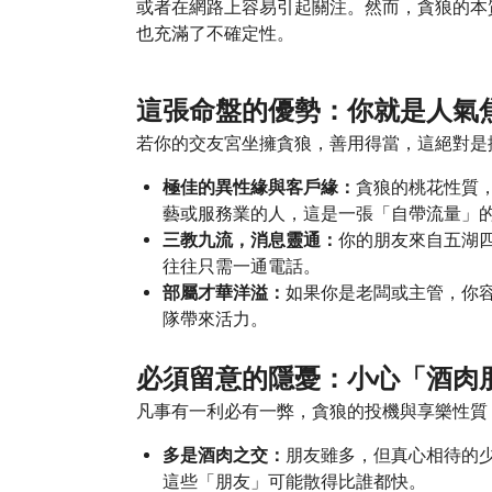
或者在網路上容易引起關注。然而，貪狼的本
也充滿了不確定性。
這張命盤的優勢：你就是人氣
若你的交友宮坐擁貪狼，善用得當，這絕對是
極佳的異性緣與客戶緣：
貪狼的桃花性質
藝或服務業的人，這是一張「自帶流量」
三教九流，消息靈通：
你的朋友來自五湖
往往只需一通電話。
部屬才華洋溢：
如果你是老闆或主管，你
隊帶來活力。
必須留意的隱憂：小心「酒肉
凡事有一利必有一弊，貪狼的投機與享樂性質
多是酒肉之交：
朋友雖多，但真心相待的
這些「朋友」可能散得比誰都快。