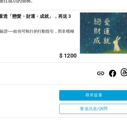
通往成功的階梯。
看透「戀愛・財運・成就」，再送 3
數據驗證──給你可執行的行動指引，而非模糊
$ 1200
尋求提案
發送訊息/詢問