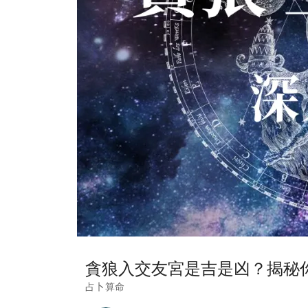
貪狼入交友宮是吉是凶？揭秘
占卜算命