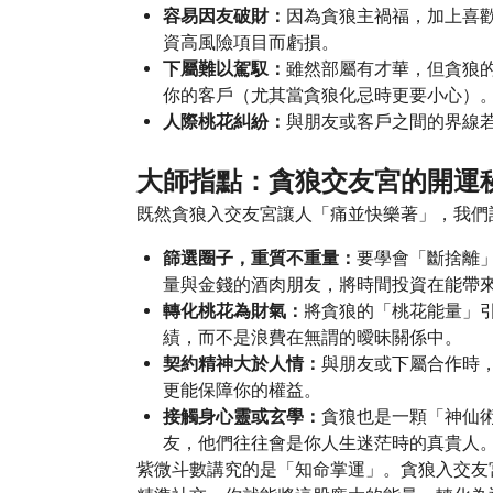
容易因友破財：
因為貪狼主禍福，加上喜
資高風險項目而虧損。
下屬難以駕馭：
雖然部屬有才華，但貪狼
你的客戶（尤其當貪狼化忌時更要小心）
人際桃花糾紛：
與朋友或客戶之間的界線
大師指點：貪狼交友宮的開運
既然貪狼入交友宮讓人「痛並快樂著」，我們
篩選圈子，重質不重量：
要學會「斷捨離
量與金錢的酒肉朋友，將時間投資在能帶
轉化桃花為財氣：
將貪狼的「桃花能量」
績，而不是浪費在無謂的曖昧關係中。
契約精神大於人情：
與朋友或下屬合作時
更能保障你的權益。
接觸身心靈或玄學：
貪狼也是一顆「神仙
友，他們往往會是你人生迷茫時的真貴人
紫微斗數講究的是「知命掌運」。貪狼入交友