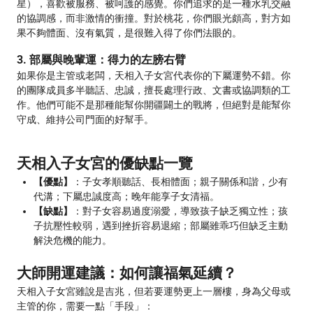
星），喜歡被服務、被呵護的感覺。你們追求的是一種水乳交融
的協調感，而非激情的衝撞。對於桃花，你們眼光頗高，對方如
果不夠體面、沒有氣質，是很難入得了你們法眼的。
3. 部屬與晚輩運：得力的左膀右臂
如果你是主管或老闆，天相入子女宮代表你的下屬運勢不錯。你
的團隊成員多半聽話、忠誠，擅長處理行政、文書或協調類的工
作。他們可能不是那種能幫你開疆闢土的戰將，但絕對是能幫你
守成、維持公司門面的好幫手。
天相入子女宮的優缺點一覽
【優點】
：子女孝順聽話、長相體面；親子關係和諧，少有
代溝；下屬忠誠度高；晚年能享子女清福。
【缺點】
：對子女容易過度溺愛，導致孩子缺乏獨立性；孩
子抗壓性較弱，遇到挫折容易退縮；部屬雖乖巧但缺乏主動
解決危機的能力。
大師開運建議：如何讓福氣延續？
天相入子女宮雖說是吉兆，但若要運勢更上一層樓，身為父母或
主管的你，需要一點「手段」：