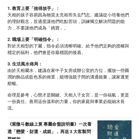
1. 教育上要「捨得放手」：
天相的孩子容易因為物質太充裕而失去鬥志。建議從小培養他們
的理財觀念，並適度讓他們吃點苦頭，訓練獨立解決問題的能
力，不要讓他們成為「媽寶」。
2. 職場上要「明確指令」：
對於天相型的下屬，指令必須清晰明確。給予他們足夠的授權與
穩定的福利，他們會是你最穩固的後盾。
3. 生活風水佈局：
由於天相屬水，建議在家中子女房或辦公室的方位，擺放一些圓
潤的飾品或藍色系的佈置，能增強親子間的溝通能量，讓家運更
順暢。
命理是參考，心態才是關鍵。天相入子女宮，是一份福氣，更是
一份責任。善用這份溫和的力量，你的家庭與事業必能細水長
流。
《紫微斗數線上算 專屬命盤說明書》一次看
透「戀愛・財運・成就」，再送 3 大客製問