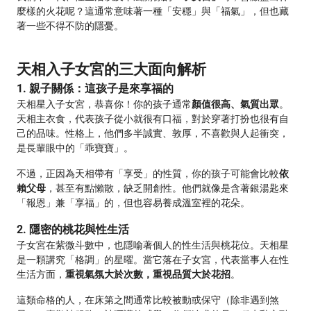
麼樣的火花呢？這通常意味著一種「安穩」與「福氣」，但也藏
著一些不得不防的隱憂。
天相入子女宮的三大面向解析
1. 親子關係：這孩子是來享福的
天相星入子女宮，恭喜你！你的孩子通常
顏值很高、氣質出眾
。
天相主衣食，代表孩子從小就很有口福，對於穿著打扮也很有自
己的品味。性格上，他們多半誠實、敦厚，不喜歡與人起衝突，
是長輩眼中的「乖寶寶」。
不過，正因為天相帶有「享受」的性質，你的孩子可能會比較
依
賴父母
，甚至有點懶散，缺乏開創性。他們就像是含著銀湯匙來
「報恩」兼「享福」的，但也容易養成溫室裡的花朵。
2. 隱密的桃花與性生活
子女宮在紫微斗數中，也隱喻著個人的性生活與桃花位。天相星
是一顆講究「格調」的星曜。當它落在子女宮，代表當事人在性
生活方面，
重視氣氛大於次數，重視品質大於花招
。
這類命格的人，在床第之間通常比較被動或保守（除非遇到煞