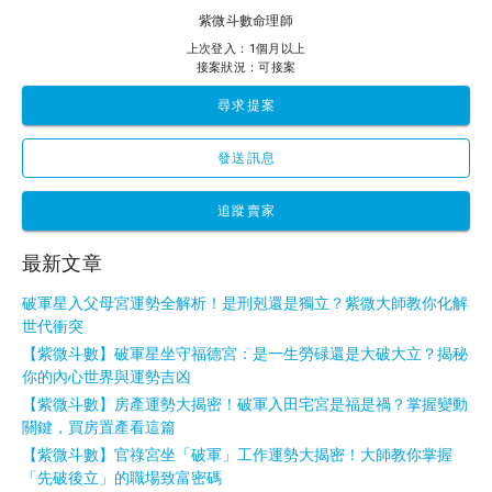
紫微斗數命理師
上次登入：1個月以上
接案狀況：可接案
尋求提案
發送訊息
追蹤賣家
最新文章
破軍星入父母宮運勢全解析！是刑剋還是獨立？紫微大師教你化解
世代衝突
【紫微斗數】破軍星坐守福德宮：是一生勞碌還是大破大立？揭秘
你的內心世界與運勢吉凶
【紫微斗數】房產運勢大揭密！破軍入田宅宮是福是禍？掌握變動
關鍵，買房置產看這篇
【紫微斗數】官祿宮坐「破軍」工作運勢大揭密！大師教你掌握
「先破後立」的職場致富密碼