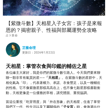
【紫微斗數】天相星入子女宮：孩子是來報
恩的？揭密親子、性福與部屬運勢全攻略
占卜算命
芷薇命理
更新日：2026年1月22日
天相星：掌管衣食與印鑑的輔佐之星
各位緣主大家好，我是你們的紫微斗數引路人。今天我們要來聊
聊一顆非常有氣質的星——
「天相星」
。在紫微斗數的星群中，天
相化氣為「印」，代表著權力、承諾、衣食豐足，以及一種輔佐
的性格。它不像紫微星那樣高高在上，也不像七殺星那樣肅殺衝
動，天相更像是一位優雅的宰相，講究體面、重視協調。
當這位重視「吃穿用度」與「外在形象」的天相星，住進了掌管
我們下一代、性生活以及下屬關係的
「子女宮」
時，會激盪出什