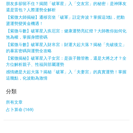
朋友多卻留不住？揭開「破軍星」入「交友宮」的秘密：是神隊友
還是雷包？人際運勢全解析
【紫微大師揭秘】遷移宮坐「破軍」註定奔波？掌握這3點，把動
盪運勢變黃金機遇！
【紫微斗數】破軍星入疾厄宮：健康運勢亮紅燈？大師教你如何化
煞為權，掌握身體密碼
【紫微斗數】破軍星入財帛宮：財運大起大落？揭秘「先破後立」
的暴富密碼與運勢全攻略
【紫微揭秘】破軍星入子女宮：是孩子難管教，還是大將之才？全
方位解析親子、性福與部屬運勢
感情總是大起大落？揭秘「破軍」入「夫妻宮」的真實運勢！掌握
這幾點，化波動為激情
分類
所有文章
占卜算命 (169)