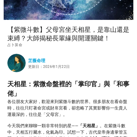
【紫微斗數】父母宮坐天相星，是靠山還是
束縛？大師揭秘長輩緣與開運關鍵！
占卜算命
芷薇命理
更新日：2026年1月22日
天相星：紫微命盤裡的「掌印官」與「和事
佬」
各位朋友大家好，歡迎來到紫微斗數的世界。很多朋友在看命盤
時，往往只盯著命宮或財帛宮看，卻忽略了其實影響你一生貴人
運最深的，往往是「父母宮」。
今天我們來聊聊一顆非常特別的星——
「天相星」
。在紫微斗數
中，天相五行屬水，化氣為印。試想一下，古代皇帝身邊掌管玉