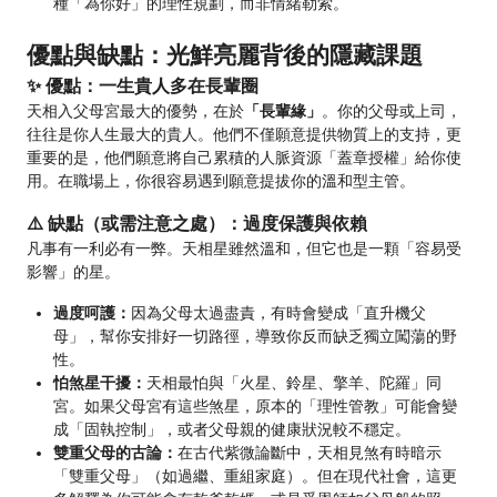
種「為你好」的理性規劃，而非情緒勒索。
優點與缺點：光鮮亮麗背後的隱藏課題
✨ 優點：一生貴人多在長輩圈
天相入父母宮最大的優勢，在於
「長輩緣」
。你的父母或上司，
往往是你人生最大的貴人。他們不僅願意提供物質上的支持，更
重要的是，他們願意將自己累積的人脈資源「蓋章授權」給你使
用。在職場上，你很容易遇到願意提拔你的溫和型主管。
⚠️ 缺點（或需注意之處）：過度保護與依賴
凡事有一利必有一弊。天相星雖然溫和，但它也是一顆「容易受
影響」的星。
過度呵護：
因為父母太過盡責，有時會變成「直升機父
母」，幫你安排好一切路徑，導致你反而缺乏獨立闖蕩的野
性。
怕煞星干擾：
天相最怕與「火星、鈴星、擎羊、陀羅」同
宮。如果父母宮有這些煞星，原本的「理性管教」可能會變
成「固執控制」，或者父母親的健康狀況較不穩定。
雙重父母的古論：
在古代紫微論斷中，天相見煞有時暗示
「雙重父母」（如過繼、重組家庭）。但在現代社會，這更