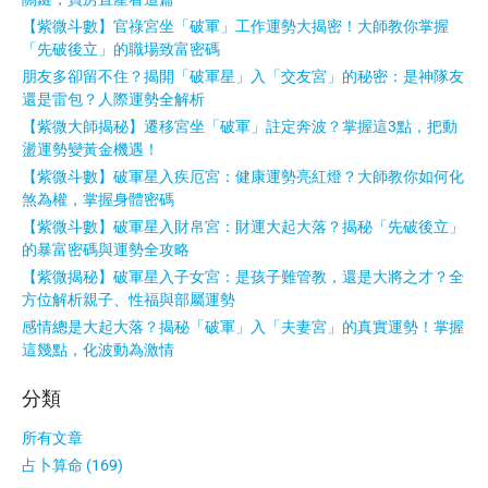
【紫微斗數】官祿宮坐「破軍」工作運勢大揭密！大師教你掌握
「先破後立」的職場致富密碼
朋友多卻留不住？揭開「破軍星」入「交友宮」的秘密：是神隊友
還是雷包？人際運勢全解析
【紫微大師揭秘】遷移宮坐「破軍」註定奔波？掌握這3點，把動
盪運勢變黃金機遇！
【紫微斗數】破軍星入疾厄宮：健康運勢亮紅燈？大師教你如何化
煞為權，掌握身體密碼
【紫微斗數】破軍星入財帛宮：財運大起大落？揭秘「先破後立」
的暴富密碼與運勢全攻略
【紫微揭秘】破軍星入子女宮：是孩子難管教，還是大將之才？全
方位解析親子、性福與部屬運勢
感情總是大起大落？揭秘「破軍」入「夫妻宮」的真實運勢！掌握
這幾點，化波動為激情
分類
所有文章
占卜算命 (169)