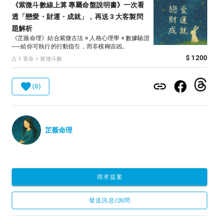
《紫微斗數線上算 專屬命盤說明書》一次看
透「戀愛・財運・成就」，再送 3 大客製問
題解析
《芷薇命理》結合紫微古法 × 人格心理學 × 數據驗證
──給你可執行的行動指引，而非模糊吉凶。
$ 1200
占卜算命 > 紫微斗數
(0)
芷薇命理
尋求提案
發送訊息/詢問