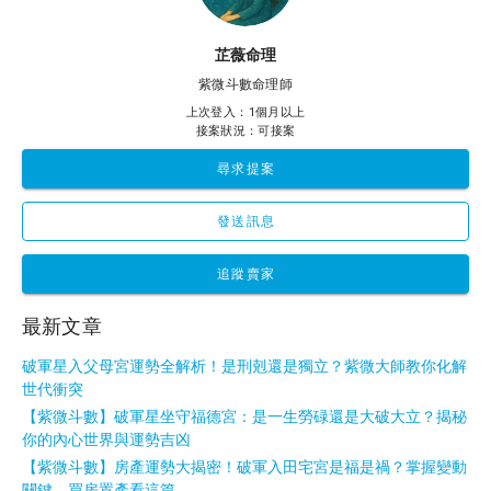
芷薇命理
紫微斗數命理師
上次登入：1個月以上
接案狀況：可接案
尋求提案
發送訊息
追蹤賣家
最新文章
破軍星入父母宮運勢全解析！是刑剋還是獨立？紫微大師教你化解
世代衝突
【紫微斗數】破軍星坐守福德宮：是一生勞碌還是大破大立？揭秘
你的內心世界與運勢吉凶
【紫微斗數】房產運勢大揭密！破軍入田宅宮是福是禍？掌握變動
關鍵，買房置產看這篇