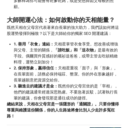
多解釋為你可能會有乾爹乾媽，或是受恩師如父母般的照
顧。
大師開運心法：如何啟動你的天相能量？
既然天相在父母宮代表著來自長輩的強大助力，我們該如何將這
股運勢發揮到極致？以下是大師給你的獨家 SEO 開運建議：
1. 善用「衣食」連結：
天相星掌管衣食享受。想改善或增強
與父母、主管的關係，
「請吃飯」和「送衣物」
是最有效的
手段。偶爾買件質感好的襯衫送爸爸，或帶主管去吃頓精緻
料理，運勢立刻加分！
2. 保持形象，贏得信任：
天相星重視「面子」與「形象」。
在長輩面前，請務必保持端莊、整潔。你的外在形象越好，
長輩越願意把資源交給你。
3. 聽進去的建議才是金：
既然你的父母宮坐的是「宰相」，
他們的建議通常經過深思熟慮。不要急著反駁，試著執行長
輩的建議，你會發現那是通往成功的捷徑。
總結來說，天相在父母宮是一張隱形的「通關證」。只要你懂得
尊重與維護這份關係，你的人生路途將會比別人少走許多冤枉
路！