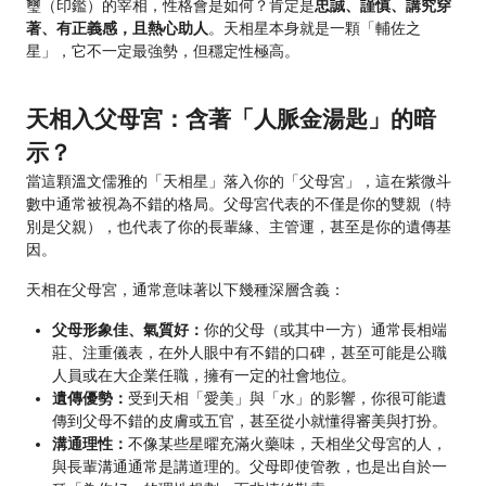
璽（印鑑）的宰相，性格會是如何？肯定是
忠誠、謹慎、講究穿
著、有正義感，且熱心助人
。天相星本身就是一顆「輔佐之
星」，它不一定最強勢，但穩定性極高。
天相入父母宮：含著「人脈金湯匙」的暗
示？
當這顆溫文儒雅的「天相星」落入你的「父母宮」，這在紫微斗
數中通常被視為不錯的格局。父母宮代表的不僅是你的雙親（特
別是父親），也代表了你的長輩緣、主管運，甚至是你的遺傳基
因。
天相在父母宮，通常意味著以下幾種深層含義：
父母形象佳、氣質好：
你的父母（或其中一方）通常長相端
莊、注重儀表，在外人眼中有不錯的口碑，甚至可能是公職
人員或在大企業任職，擁有一定的社會地位。
遺傳優勢：
受到天相「愛美」與「水」的影響，你很可能遺
傳到父母不錯的皮膚或五官，甚至從小就懂得審美與打扮。
溝通理性：
不像某些星曜充滿火藥味，天相坐父母宮的人，
與長輩溝通通常是講道理的。父母即使管教，也是出自於一