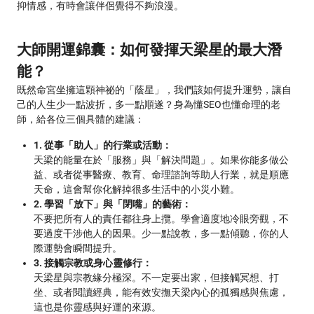
抑情感，有時會讓伴侶覺得不夠浪漫。
大師開運錦囊：如何發揮天梁星的最大潛
能？
既然命宮坐擁這顆神祕的「蔭星」，我們該如何提升運勢，讓自
己的人生少一點波折，多一點順遂？身為懂SEO也懂命理的老
師，給各位三個具體的建議：
1. 從事「助人」的行業或活動：
天梁的能量在於「服務」與「解決問題」。如果你能多做公
益、或者從事醫療、教育、命理諮詢等助人行業，就是順應
天命，這會幫你化解掉很多生活中的小災小難。
2. 學習「放下」與「閉嘴」的藝術：
不要把所有人的責任都往身上攬。學會適度地冷眼旁觀，不
要過度干涉他人的因果。少一點說教，多一點傾聽，你的人
際運勢會瞬間提升。
3. 接觸宗教或身心靈修行：
天梁星與宗教緣分極深。不一定要出家，但接觸冥想、打
坐、或者閱讀經典，能有效安撫天梁內心的孤獨感與焦慮，
這也是你靈感與好運的來源。