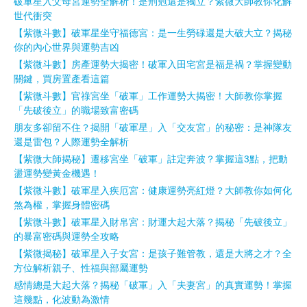
破軍星入父母宮運勢全解析！是刑剋還是獨立？紫微大師教你化解
世代衝突
【紫微斗數】破軍星坐守福德宮：是一生勞碌還是大破大立？揭秘
你的內心世界與運勢吉凶
【紫微斗數】房產運勢大揭密！破軍入田宅宮是福是禍？掌握變動
關鍵，買房置產看這篇
【紫微斗數】官祿宮坐「破軍」工作運勢大揭密！大師教你掌握
「先破後立」的職場致富密碼
朋友多卻留不住？揭開「破軍星」入「交友宮」的秘密：是神隊友
還是雷包？人際運勢全解析
【紫微大師揭秘】遷移宮坐「破軍」註定奔波？掌握這3點，把動
盪運勢變黃金機遇！
【紫微斗數】破軍星入疾厄宮：健康運勢亮紅燈？大師教你如何化
煞為權，掌握身體密碼
【紫微斗數】破軍星入財帛宮：財運大起大落？揭秘「先破後立」
的暴富密碼與運勢全攻略
【紫微揭秘】破軍星入子女宮：是孩子難管教，還是大將之才？全
方位解析親子、性福與部屬運勢
感情總是大起大落？揭秘「破軍」入「夫妻宮」的真實運勢！掌握
這幾點，化波動為激情