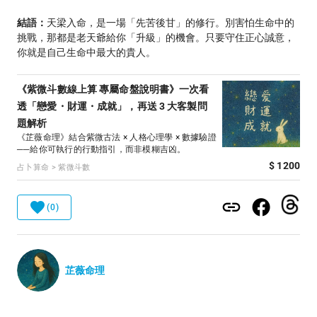
結語：
天梁入命，是一場「先苦後甘」的修行。別害怕生命中的
挑戰，那都是老天爺給你「升級」的機會。只要守住正心誠意，
你就是自己生命中最大的貴人。
《紫微斗數線上算 專屬命盤說明書》一次看
透「戀愛・財運・成就」，再送 3 大客製問
題解析
《芷薇命理》結合紫微古法 × 人格心理學 × 數據驗證
──給你可執行的行動指引，而非模糊吉凶。
$ 1200
占卜算命 > 紫微斗數
(0)
芷薇命理