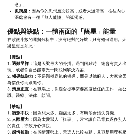
念」。
孤獨感：
因為你的思想層次較高，或者太過清高，往往內心
深處會有一種「無人能懂」的孤獨感。
優點與缺點：一體兩面的「蔭星」能量
在紫微斗數的運勢分析中，沒有絕對的好壞，只有如何運用。天
梁星更是如此：
【優點】
1.
遇難呈祥：
這是天梁最大的外掛。遇到困難時，總會有貴人出
現，或者你自己能靈光一閃找到解決方案。
2.
領導統御力：
不是那種霸氣的領導，而是以德服人，大家會因
為信任你而跟隨你。
3.
清廉正直：
在職場上，你適合從事需要高度信任的工作，如公
職、醫療、法律、顧問。
【缺點】
1.
猶豫不決：
因為想太多、顧慮太多，有時候會錯失良機。
2.
人際壓力：
因為太愛幫人「扛事」，常常讓自己背負過多別人
的責任，導致身心俱疲。
3.
感情被動：
在感情運勢上，天梁人比較被動，且容易用理智壓