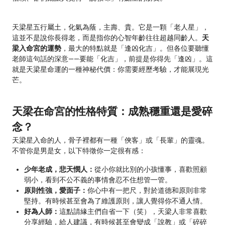
天梁星五行屬土，化氣為蔭，主壽、貴。它是一顆「老人星」，
這並不是說你長得老，而是指你的心智年齡往往超越同齡人。
天
梁入命宮的運勢
，最大的特點就是「逢凶化吉」。但各位要聽懂
老師這句話的深意——要能「化吉」，前提是你得先「逢凶」。這
就是天梁星命運的一種神秘代價：你需要經歷考驗，才能展現光
芒。
天梁在命宮的性格特質：成熟穩重還是愛碎
念？
天梁星入命的人，骨子裡都有一種「俠客」或「長輩」的靈魂。
不管你是男是女，以下特徵你一定很有感：
少年老成，悲天憫人：
從小你就比別的小孩懂事，喜歡照顧
弱小，看到不公不義的事情會忍不住想管一管。
原則性強，愛面子：
你心中有一把尺，對於道德和原則非常
堅持。有時候甚至會為了維護原則，讓人覺得你不通人情。
好為人師：
這點請緣主們自省一下（笑），天梁人非常喜歡
分享經驗，給人建議，有時候甚至會變成「說教」或「碎碎