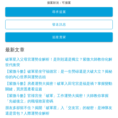
接案狀況：可接案
尋求提案
發送訊息
追蹤賣家
最新文章
破軍星入父母宮運勢全解析！是刑剋還是獨立？紫微大師教你化解
世代衝突
【紫微斗數】破軍星坐守福德宮：是一生勞碌還是大破大立？揭秘
你的內心世界與運勢吉凶
【紫微斗數】房產運勢大揭密！破軍入田宅宮是福是禍？掌握變動
關鍵，買房置產看這篇
【紫微斗數】官祿宮坐「破軍」工作運勢大揭密！大師教你掌握
「先破後立」的職場致富密碼
朋友多卻留不住？揭開「破軍星」入「交友宮」的秘密：是神隊友
還是雷包？人際運勢全解析