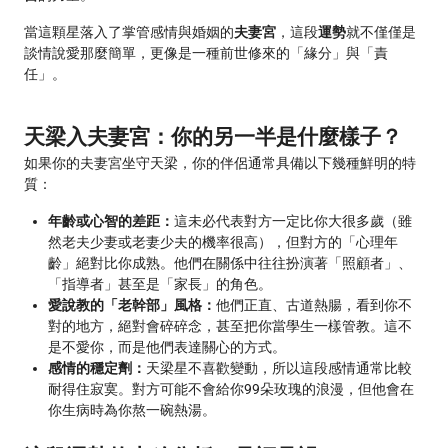
當這顆星落入了掌管感情與婚姻的
夫妻宮
，這段
運勢
就不僅僅是
談情說愛那麼簡單，更像是一種前世修來的「緣分」與「責
任」。
天梁入夫妻宮：你的另一半是什麼樣子？
如果你的夫妻宮坐守天梁，你的伴侶通常具備以下幾種鮮明的特
質：
年齡或心智的差距：
這未必代表對方一定比你大很多歲（雖
然老夫少妻或老妻少夫的機率很高），但對方的「心理年
齡」絕對比你成熟。他們在關係中往往扮演著「照顧者」、
「指導者」甚至是「家長」的角色。
愛說教的「老幹部」風格：
他們正直、古道熱腸，看到你不
對的地方，絕對會碎碎念，甚至把你當學生一樣管教。這不
是不愛你，而是他們表達關心的方式。
感情的穩定劑：
天梁星不喜歡變動，所以這段感情通常比較
耐得住寂寞。對方可能不會給你99朵玫瑰的浪漫，但他會在
你生病時為你熬一碗熱湯。