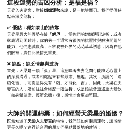
這段運勢的吉凶分析：是福是禍？
天梁入夫妻宮，對於
婚姻運勢
來說，是一把雙面刃。我們從優缺
點來深度剖析：
✅ 優點：穩如泰山的依靠
天梁星最大的優勢在於
「解厄」
。當你們的婚姻遇到波折，或者
家庭遇到困難時，你的另一半通常有很強的抗壓性與解決問題的
能力。他們忠誠度高，不容易被外界的花花草草誘惑，因為在他
們眼裡，責任比激情更重要。
❌ 缺點：缺乏情趣與波折
首先，天梁是一顆「孤」星。這意味著夫妻之間可能缺乏心靈上
的深層溝通，或者相處起來有些嚴肅、無趣。其次，所謂的「逢
凶化吉」，前提是得先有「凶」才能化「吉」。因此，天梁在夫
妻宮的人，婚前往往會經歷一段波折，或是婚後曾遭遇重大變故
（如身體健康、經濟危機）後，感情才會更加堅固。
大師的開運錦囊：如何經營天梁星的婚姻？
既然知道了
天梁入夫妻宮
的特性，我們該如何順應運勢，讓感情
更長久呢？這裡給台灣的朋友們幾點最落地的建議：