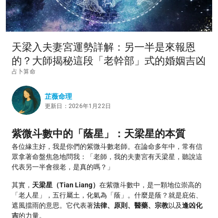
天梁入夫妻宮運勢詳解：另一半是來報恩
的？大師揭秘這段「老幹部」式的婚姻吉凶
占卜算命
芷薇命理
更新日：2026年1月22日
紫微斗數中的「蔭星」：天梁星的本質
各位緣主好，我是你們的紫微斗數老師。在論命多年中，常有信
眾拿著命盤焦急地問我：「老師，我的夫妻宮有天梁星，聽說這
代表另一半會很老，是真的嗎？」
其實，
天梁星（Tian Liang）
在紫微斗數中，是一顆地位崇高的
「老人星」，五行屬土，化氣為「蔭」。什麼是蔭？就是庇佑、
遮風擋雨的意思。它代表著
法律、原則、醫藥、宗教
以及
逢凶化
吉
的力量。