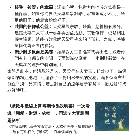
接受「被管」的幸福：
調整心態，把對方的碎碎念當作是一
種保護。如果你硬要跟天梁星爭對錯，家裡永遠吵不完。給
足他面子，他就會給你裡子。
共同的信仰或公益：
天梁星與宗教、醫藥、慈善極有緣分。
建議夫妻二人可以一起參與公益活動、宗教修行，或是關注
養生議題。這能有效化解天梁星帶來的「孤剋」之氣，將能
量轉化為正向的福報。
聚少離多反而是美感：
如果對方工作性質需要出差，或者你
們有各自獨立的空間，反而能減少摩擦，「小別勝新婚」在
天梁星的運勢中特別適用。
命盤是劇本，但演戲的是人。天梁星在夫妻宮，雖然少了一點偶
像劇的粉紅泡泡，但卻多了一份細水長流的安穩。願各位緣主都
能在平淡中見真情，若是對自己的流年運勢有疑問，歡迎隨時找
老師聊聊。
《紫微斗數線上算 專屬命盤說明書》一次看
透「戀愛・財運・成就」，再送 3 大客製問
題解析
《芷薇命理》結合紫微古法 × 人格心理學 × 數據驗證
──給你可執行的行動指引，而非模糊吉凶。