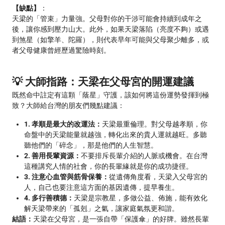
【缺點】
：
天梁的「管束」力量強。父母對你的干涉可能會持續到成年之
後，讓你感到壓力山大。此外，如果天梁落陷（亮度不夠）或遇
到煞星（如擎羊、陀羅），則代表早年可能與父母聚少離多，或
者父母健康曾經歷過驚險時刻。
💡 大師指路：天梁在父母宮的開運建議
既然命中註定有這顆「蔭星」守護，該如何將這份運勢發揮到極
致？大師給台灣的朋友們幾點建議：
1. 孝順是最大的改運法：
天梁最重倫理。對父母越孝順，你
命盤中的天梁能量就越強，轉化出來的貴人運就越旺。多聽
聽他們的「碎念」，那是他們的人生智慧。
2. 善用長輩資源：
不要排斥長輩介紹的人脈或機會。在台灣
這種講究人情的社會，你的長輩緣就是你的成功捷徑。
3. 注意心血管與筋骨保養：
從遺傳角度看，天梁入父母宮的
人，自己也要注意這方面的基因遺傳，提早養生。
4. 多行善積德：
天梁是宗教星，多做公益、佈施，能有效化
解天梁帶來的「孤剋」之氣，讓家庭氣氛更和諧。
結語：
天梁在父母宮，是一張自帶「保護傘」的好牌。雖然長輩