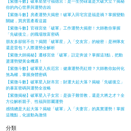
【紫微斗數】破軍星坐守福德宮：是一生勞碌還是大破大立？揭秘
你的內心世界與運勢吉凶
【紫微斗數】房產運勢大揭密！破軍入田宅宮是福是禍？掌握變動
關鍵，買房置產看這篇
【紫微斗數】官祿宮坐「破軍」工作運勢大揭密！大師教你掌握
「先破後立」的職場致富密碼
朋友多卻留不住？揭開「破軍星」入「交友宮」的秘密：是神隊友
還是雷包？人際運勢全解析
【紫微大師揭秘】遷移宮坐「破軍」註定奔波？掌握這3點，把動
盪運勢變黃金機遇！
【紫微斗數】破軍星入疾厄宮：健康運勢亮紅燈？大師教你如何化
煞為權，掌握身體密碼
【紫微斗數】破軍星入財帛宮：財運大起大落？揭秘「先破後立」
的暴富密碼與運勢全攻略
【紫微揭秘】破軍星入子女宮：是孩子難管教，還是大將之才？全
方位解析親子、性福與部屬運勢
感情總是大起大落？揭秘「破軍」入「夫妻宮」的真實運勢！掌握
這幾點，化波動為激情
分類