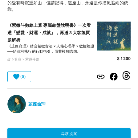
的愛有時沉重如山，但請記得，這座山，永遠是你擋風遮雨的依
靠。
《紫微斗數線上算 專屬命盤說明書》一次看
透「戀愛・財運・成就」，再送 3 大客製問
題解析
《芷薇命理》結合紫微古法 × 人格心理學 × 數據驗證
──給你可執行的行動指引，而非模糊吉凶。
$ 1200
占卜算命 > 紫微斗數
(0)
芷薇命理
尋求提案