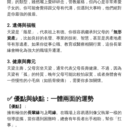
開」的類型，雖然嘴上愛碎碎念，管教嚴格，但內心是非常疼愛
子女的。你可能會覺得跟父母有代溝，但遇到大事時，他們絕對
是你最強的後盾。
2. 遺傳與福報
天梁是「蔭星」，代表祖上有德。你很容易繼承到父母的
「無形
資產」
，比如良好的名聲、專業的技術、智慧，甚至是房產地產
等有形遺產。如果你從事公職、教育或醫療相關行業，這份長輩
緣會轉化為強大的職場升遷運。
3. 健康與壽元
天梁主壽，父母宮坐天梁，通常代表父母長壽健康。不過，因為
天梁有「孤」的特質，晚年父母可能比較怕寂寞，或者身體會有
一些慢性的小毛病（如筋骨痠痛），需要你多加關懷。
✅ 優點與缺點：一體兩面的運勢
【優點】
：
擁有極佳的
長輩緣
与
上司緣
。在職場上容易遇到像父執輩一樣的
領導提攜，當你遇到困難時，總會有年長者出手相助，幫你「扛
事」。