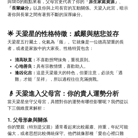
與SEO的觀點來看，父母宮更代表了你的
「原生家庭資源」
、
「長輩緣分」
以及你與上司長官的互動關係。天梁入此宮，暗示
著你與長輩之間有著剪不斷的深厚緣分。
🌟 天梁星的性格特徵：威嚴與慈悲並存
天梁星五行屬土，化氣為「蔭」。它就像是一位德高望重的長
者，或者是家族中的大家長。性格特質包含：
清高耿直：
不喜歡拐彎抹角，重視原則。
心地善良：
具有宗教情懷，喜歡助人。
逢凶化吉：
這是天梁最大的特色，但要注意，必須先「遇
難」才能「呈祥」，所以過程往往充滿挑戰。
👴 天梁進入父母宮：你的貴人運勢分析
當天梁星坐守父母宮，具體對你的運勢有哪些影響呢？我們從以
下三個維度來解析：
1. 父母形象與關係
你的雙親（特別是父親）通常看起來比較嚴肅、持重，年紀可能
偏大，或者思想比較傳統保守。他們就像那種「愛在心裡口難