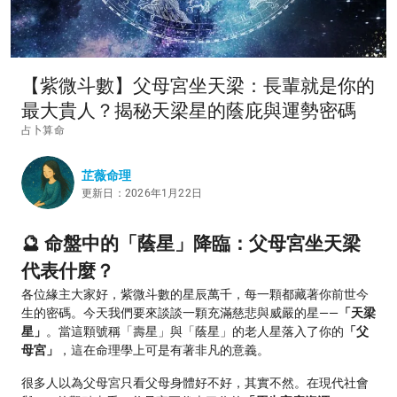
【紫微斗數】父母宮坐天梁：長輩就是你的
最大貴人？揭秘天梁星的蔭庇與運勢密碼
占卜算命
芷薇命理
更新日：2026年1月22日
🔮 命盤中的「蔭星」降臨：父母宮坐天梁
代表什麼？
各位緣主大家好，紫微斗數的星辰萬千，每一顆都藏著你前世今
生的密碼。今天我們要來談談一顆充滿慈悲與威嚴的星——
「天梁
星」
。當這顆號稱「壽星」與「蔭星」的老人星落入了你的
「父
母宮」
，這在命理學上可是有著非凡的意義。
很多人以為父母宮只看父母身體好不好，其實不然。在現代社會