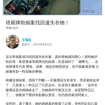
塔羅牌助個案找回遺失衣物！
專欄/短評
王瑞志
更新日：2025年4月2日
這次幫個案成功找回遺失的衣服，真的替她感到開心！當時她求
助於我，希望透過塔羅牌找到線索，於是抽到了 「錢幣九」。這
張牌通常代表 豐收、成果、穩定的物質狀況，也可能象徵某種 已
經擁有卻一時忽略的事物。
根據這個線索，我當下判斷——衣服應該沒有遺失，而是被收起來
了，只是家人一時忘記了它的去向。於是我大膽推測：「這件衣
服應該是你媽媽收走了，但她當時可能沒注意，或是暫時忘記
了。」個案當下覺得有點難以置信，但仍然回家詢問家人。
沒想到，過了幾天，她的媽媽真的恢復了記憶，突然想起自己當