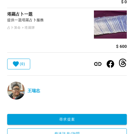
$ 0
塔羅占卜一題
提供一題塔羅占卜服務
占卜算命 > 塔羅牌
$ 600
(0)
王瑞志
尋求提案
發送訊息/詢問