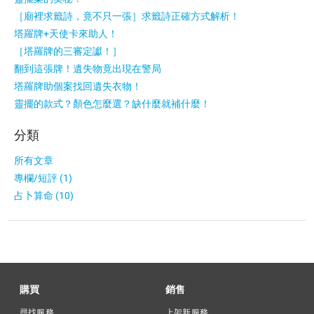
［廟裡求籤詩，竟不只一張］求籤詩正確方式解析！
塔羅牌+天使卡來助人！
［塔羅牌的三審定讞！］
翻到這張牌！遺失物竟出現在警局
塔羅牌助個案找回遺失衣物！
靈擺的款式？顏色怎麼選？缺什麼就補什麼！
分類
所有文章
專欄/短評 (1)
占卜算命 (10)
購買
銷售
尋找服務
上架新服務