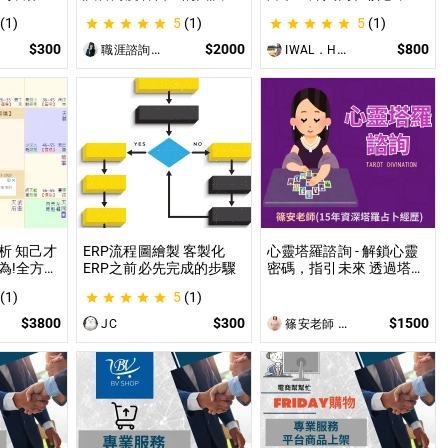
給AI來處
現 面試演練、答題技巧教
你的困境找到實質出口 不
(1)
5
(1)
5
(1)
使用
學、目標職缺討論
只占卜，更解決問題｜曼
PG主持人
陀羅禪卡情緒解析，打破
$300
$2000
$800
職涯諮詢師 阿紫
IWAL．HANI
設的項
人生卡關循環
讓主持人
西。
析 知己才
ERP流程圖繪製 客製化
心靈塔羅諮詢 - 解鎖心靈
為!全方位
ERP之前必先完成的步驟
密碼，指引未來 透過塔羅
凶
牌，探索當下困惑，預見
(1)
5
(1)
未來方向，讓塔羅牌為你
揭開人生的答案與無限可
$3800
$300
$1500
JC
篠安老師 Angel Yang
能！