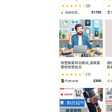
索與發現你的優勢 |生涯探
這
5
(2)
索&職涯諮詢 | 🌳心理所碩
喚
士 生涯諮詢師 Angel 為你
為
$1750
你的生涯導航諮詢師Angel
D
服務😊
遊
開
智慧家庭和自動化 讓家庭
感
變得智慧炫目
探
觀
5
(1)
｜
$300
Pythoner