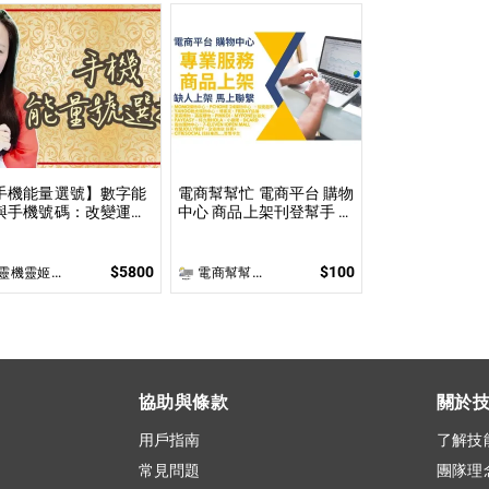
手機能量選號】數字能
電商幫幫忙 電商平台 購物
與手機號碼：改變運勢
中心 商品上架刊登幫手 依
密碼 姓名與手機號都是
照上架數量和複雜度
自身攜帶的能量之一
$5800
$100
靈機靈姬傳統文化學院
電商幫幫忙(電商平台代營運/電商上架/運營策略/網路行銷)
協助與條款
關於
用戶指南
了解技
常見問題
團隊理