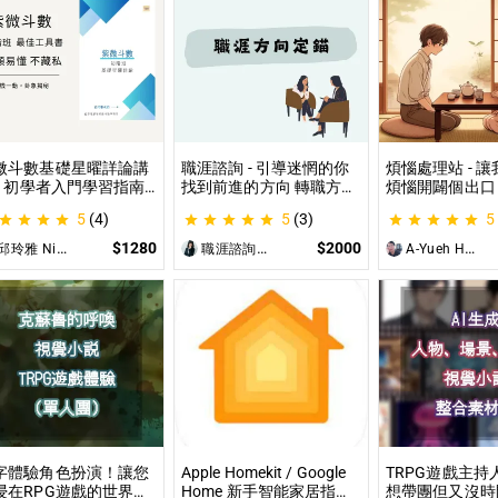
微斗數基礎星曜詳論講
職涯諮詢 - 引導迷惘的你
煩惱處理站 - 
 - 初學者入門學習指南
找到前進的方向 轉職方向
煩惱開闢個出口
微命盤怎麼看？怎麼知
定錨、中長期職涯規劃、
詢、人際關係、
5
(4)
5
(3)
5
自己的命宮？初學者自
職場問題、offer選擇評估
惱、內心的煩惱
最佳工具書，淺顯易懂
可以談
$1280
$2000
邱玲雅 Nina
職涯諮詢師 阿紫
A-Yueh Huang
藏私！
字體驗角色扮演！讓您
Apple Homekit / Google
TRPG遊戲主持
浸在RPG遊戲的世界！
Home 新手智能家居指
想帶團但又沒時