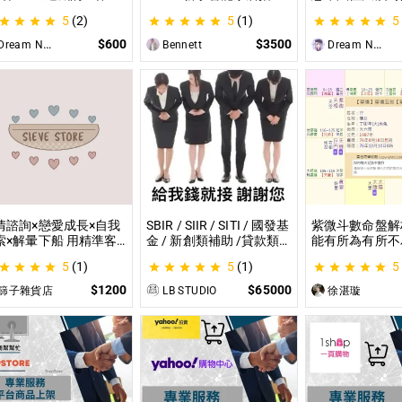
就是TRPG克蘇魯的呼
南：一對一教你快速入門
材？那就全部交
5
(2)
5
(1)
5
（單人團）！ 這是一個
從生態系選擇到設備挑
理吧！ 這是為
想體驗桌上型角色扮演
選，專家在線解答，輕鬆
CCFOLIA的TR
$600
$3500
ream Night Butterfly
Bennett
Dream Night Butterfly
戲（TRPG）的玩家所
打造理想的智慧生活
（GM）們所開
設的體驗項目。
目，主要是為了
能少準備一些東
情諮詢×戀愛成長×自我
SBIR / SIIR / SITI / 國發基
紫微斗數命盤解
索×解暈下船 用精準客
金 / 新創類補助 /貸款類
能有所為有所不
的分析｜帶你探尋自我
計畫等企劃書撰寫 SBIR /
剖析為您趨吉避
5
(1)
5
(1)
5
給予最真實的建議
SIIR / SITI / 國發基金 / 新
創類補助 /貸款類計畫等
$1200
$65000
篩子雜貨店
LB STUDIO
徐湛璇
企劃書撰寫