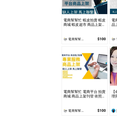
電商幫幫忙 蝦皮拍賣 蝦皮
電商
商城 蝦皮超市 商品上架
品
依照上架數量和業主討論
數
後報價 無提供圖片製作
提
$100
電商幫幫忙(電商平台代營運/電商上架/運營策略/網路行銷)
電
電商幫幫忙 電商平台 拍賣
【
商城 商品上架刊登 依照上
理
架數量和業主討論後報價
到
無提供圖片製作
事
限
$100
電商幫幫忙(電商平台代營運/電商上架/運營策略/網路行銷)
理