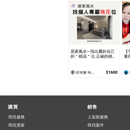
居家風水—找出屬於自己
【
的＂桃花＂位 正確的桃花
量
位佈局不僅能夠吸引到理
的
想的伴侶，還能促進家庭
您
和諧及友誼的增進！
$1600
邱玲雅 Nina
購買
銷售
尋找服務
上架新服務
尋找賣家
尋找案件