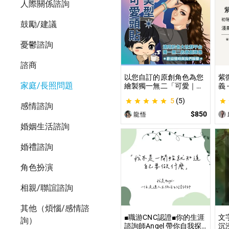
人際關係諮詢
鼓勵/建議
憂鬱諮詢
諮商
以您自訂的原創角色為您
紫
家庭/長照問題
繪製獨一無二「可愛｜美
義
型」風格的頭貼插圖！ 專
紫
5
(5)
業繪師將繪製1張可自行
道
感情諮詢
指定「表情」和「動作」
學
$850
龍悟
的理想頭貼！
不
婚姻生活諮詢
婚禮諮詢
角色扮演
相親/聯誼諮詢
其他（煩惱/感情諮
■職游CNC認證■你的生涯
文
詢）
諮詢師Angel 帶你自我探
沉