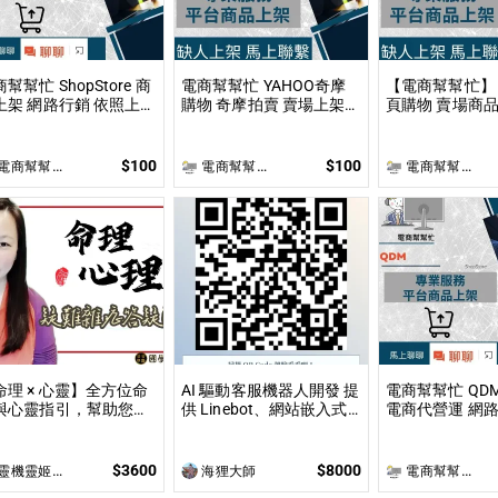
幫幫忙 ShopStore 商
電商幫幫忙 YAHOO奇摩
【電商幫幫忙】 1
上架 網路行銷 依照上架
購物 奇摩拍賣 賣場上架
頁購物 賣場商品
量和業主討論後報價 無
依照上架數量和業主討論
上架數量和業主
供圖片製作
後報價 無提供圖片製作
價 無提供圖片
$100
$100
商幫幫忙(電商平台代營運/電商上架/運營策略/網路行銷)
電商幫幫忙(電商平台代營運/電商上架/運營策略/網路行銷)
電商幫幫忙(電商平台代營運/電商上架/運營策略/網路行銷)
命理 × 心靈】全方位命
AI 驅動客服機器人開發 提
電商幫幫忙 QD
與心靈指引，幫助您達
供 Linebot、網站嵌入式
電商代營運 網路行
身心靈的平衡與提升 問
聊天機器人開發，適合提
上架數量和業主
 命理心靈諮詢服務不僅
升業務效率與用戶互動
價 無提供圖片
於命理解讀，還涉及心
$3600
$8000
靈機靈姬傳統文化學院
海狸大師
電商幫幫忙(電商平台代營運/電商上架/運營策略/網路行銷)
、靈性的整合