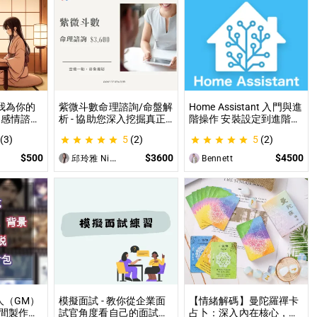
讓我為你的
紫微斗數命理諮詢/命盤解
Home Assistant 入門與進
 感情諮
析 - 協助您深入挖掘真正
階操作 安裝設定到進階自
職場煩
的自己 人生方向看透一點
動化，專家為你一對一解
(3)
5
(2)
5
(2)
各方面都
讓我們的努力更有價值 活
答，打造專屬的智能家居
出璀璨一生
$500
$3600
$4500
邱玲雅 Nina
Bennett
人（GM）
模擬面試 - 教你從企業面
【情緒解碼】曼陀羅禪卡
間製作素
試官角度看自己的面試表
占卜：深入內在核心，為