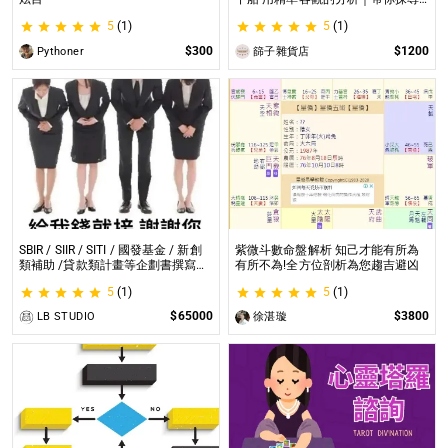
自我｜給予最真實的建議
5
(1)
5
(1)
$300
$1200
Pythoner
篩子雜貨店
SBIR / SIIR / SITI / 國發基金 / 新創
紫微斗數命盤解析 知己才能有所為
類補助 /貸款類計畫等企劃書撰寫
有所不為!全方位剖析為您趨吉避凶
SBIR / SIIR / SITI / 國發基金 / 新創
5
(1)
5
(1)
類補助 /貸款類計畫等企劃書撰寫
$65000
$3800
LB STUDIO
徐湛璇