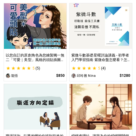
以您自訂的原創角色為您繪製獨一無
紫微斗數基礎星曜詳論講義 - 初學者
二「可愛｜美型」風格的頭貼插圖！
入門學習指南 紫微命盤怎麼看？怎
專業繪師將繪製1張可自行指定「表
麼知道自己的命宮？初學者自學最佳
5
(5)
5
(4)
情」和「動作」的理想頭貼！
工具書，淺顯易懂不藏私！
$850
$1280
龍悟
邱玲雅 Nina