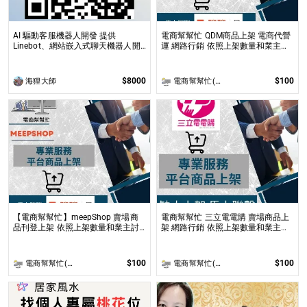
AI 驅動客服機器人開發 提供
電商幫幫忙 QDM商品上架 電商代營
Linebot、網站嵌入式聊天機器人開
運 網路行銷 依照上架數量和業主討
發，適合提升業務效率與用戶互動
論後報價 無提供圖片製作
$8000
$100
海狸大師
電商幫幫忙(電商平台代營運/電商上架/運營策略/網路行銷)
【電商幫幫忙】meepShop 賣場商
電商幫幫忙 三立電電購 賣場商品上
品刊登上架 依照上架數量和業主討
架 網路行銷 依照上架數量和業主討
論後報價 無提供圖片製作
論後報價 無提供圖片製作
$100
$100
電商幫幫忙(電商平台代營運/電商上架/運營策略/網路行銷)
電商幫幫忙(電商平台代營運/電商上架/運營策略/網路行銷)