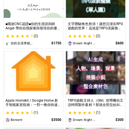
■職游CNC認證■你的生涯諮詢師
文字體驗角色扮演！讓您沉浸在RPG
Angel 帶你自我探索與發現你的優勢
遊戲的世界！這就是TRPG克蘇魯的
|生涯探索&職涯諮詢 | 🌳心理所碩士
呼喚（單人團）！ 這是一個為想體
5
(2)
5
(2)
生涯諮詢師 Angel 為你服務😊
驗桌上型角色扮演遊戲（TRPG）的
玩家所開設的體驗項目。
$1750
$600
你的生涯導航諮詢師Angel
Dream Night Butterfly
Apple Homekit / Google Home 新
TRPG遊戲主持人（GM）想帶團但又
手智能家居指南：一對一教你快速入
沒時間製作素材？那就全部交給AI來
門 從生態系選擇到設備挑選，專家
處理吧！ 這是為使用CCFOLIA的
5
(1)
5
(1)
在線解答，輕鬆打造理想的智慧生活
TRPG主持人（GM）們所開設的項
目，主要是為了讓主持人能少準備一
$3500
$300
Bennett
Dream Night Butterfly
些東西。