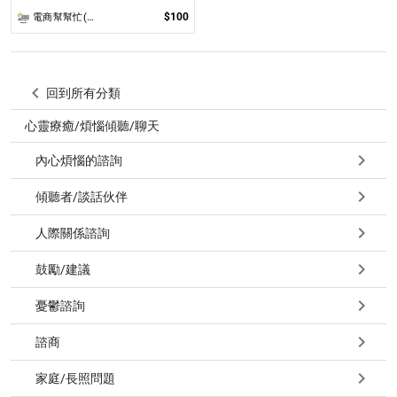
$100
電商幫幫忙(電商平台代營運/電商上架/運營策略/網路行銷)
回到所有分類
心靈療癒/煩惱傾聽/聊天
內心煩惱的諮詢
傾聽者/談話伙伴
人際關係諮詢
鼓勵/建議
憂鬱諮詢
諮商
家庭/長照問題