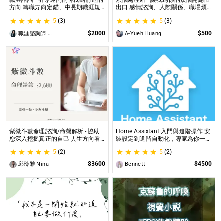
職涯諮詢 - 引導迷惘的你找到前進的
煩惱處理站 - 讓我為你的煩惱開闢個
方向 轉職方向定錨、中長期職涯規
出口 感情諮詢、人際關係、職場煩
劃、職場問題、offer選擇評估
惱、內心的煩惱各方面都可以談
5
(3)
5
(3)
$2000
$500
職涯諮詢師 阿紫
A-Yueh Huang
紫微斗數命理諮詢/命盤解析 - 協助
Home Assistant 入門與進階操作 安
您深入挖掘真正的自己 人生方向看
裝設定到進階自動化，專家為你一對
透一點 讓我們的努力更有價值 活出
一解答，打造專屬的智能家居
5
(2)
5
(2)
璀璨一生
$3600
$4500
邱玲雅 Nina
Bennett