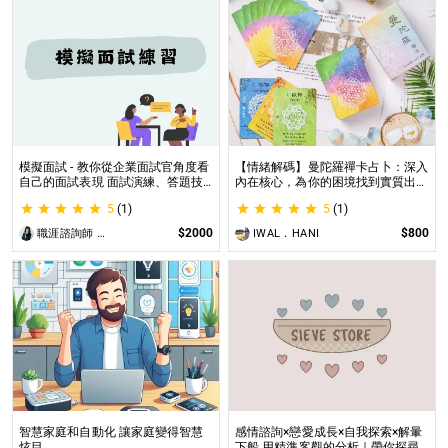
模擬面試 - 教你從企業面試官角度看
【情緒解碼】曼陀羅禪卡占卜：深入
自己的面試表現 面試演練、答題技
內在核心，為你的困境找到實質出口
巧教學、目標職缺討論
不只占卜，更解決問題｜曼陀羅禪卡
5
(1)
5
(1)
情緒解析，打破人生卡關循環
$2000
$800
職涯諮詢師 阿紫
IWAL．HANI
智慧家庭和自動化 讓家庭變得智慧
感情諮詢×戀愛成長×自我探索×解暈
炫目
下船 用精準客觀的分析｜帶你探尋