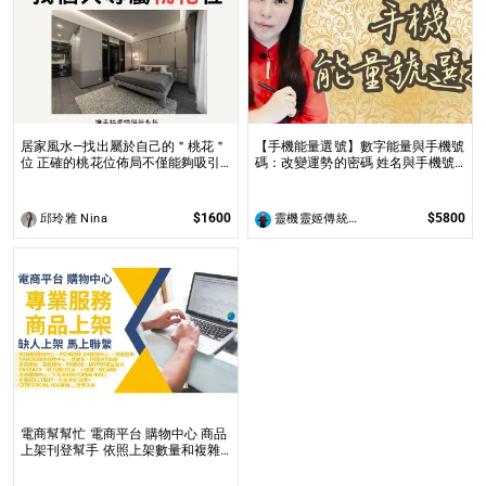
居家風水—找出屬於自己的＂桃花＂
【手機能量選號】數字能量與手機號
位 正確的桃花位佈局不僅能夠吸引
碼：改變運勢的密碼 姓名與手機號
到理想的伴侶，還能促進家庭和諧及
都是您自身攜帶的能量之一
友誼的增進！
$1600
$5800
邱玲雅 Nina
靈機靈姬傳統文化學院
電商幫幫忙 電商平台 購物中心 商品
上架刊登幫手 依照上架數量和複雜
度