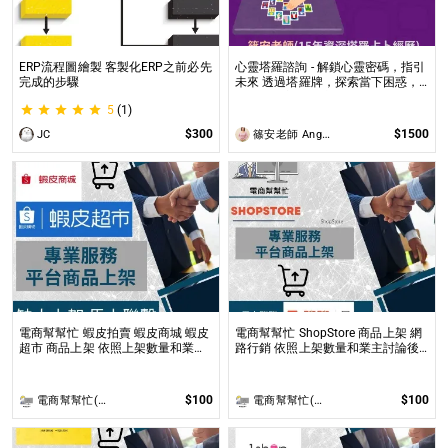
ERP流程圖繪製 客製化ERP之前必先
心靈塔羅諮詢 - 解鎖心靈密碼，指引
完成的步驟
未來 透過塔羅牌，探索當下困惑，
預見未來方向，讓塔羅牌為你揭開人
5
(1)
生的答案與無限可能！
$300
$1500
JC
篠安老師 Angel Yang
電商幫幫忙 蝦皮拍賣 蝦皮商城 蝦皮
電商幫幫忙 ShopStore 商品上架 網
超市 商品上架 依照上架數量和業主
路行銷 依照上架數量和業主討論後
討論後報價 無提供圖片製作
報價 無提供圖片製作
$100
$100
電商幫幫忙(電商平台代營運/電商上架/運營策略/網路行銷)
電商幫幫忙(電商平台代營運/電商上架/運營策略/網路行銷)