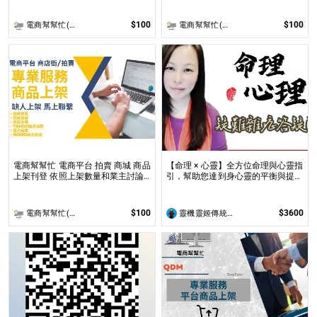
$100
$100
電商幫幫忙(電商平台代營運/電商上架/運營策略/網路行銷)
電商幫幫忙(電商平台代營運/電商上架/運營策略/網路行銷)
電商幫幫忙 電商平台 拍賣 商城 商品
【命理 × 心靈】全方位命理與心靈指
上架刊登 依照上架數量和業主討論
引，幫助您達到身心靈的平衡與提升
後報價 無提供圖片製作
問事 命理心靈諮詢服務不僅限於命
理解讀，還涉及心理、靈性的整合
$100
$3600
電商幫幫忙(電商平台代營運/電商上架/運營策略/網路行銷)
靈機靈姬傳統文化學院