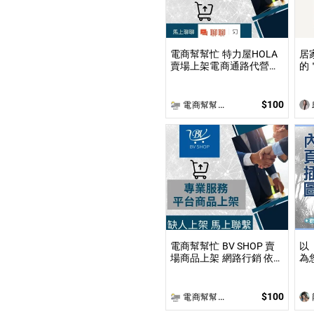
電商幫幫忙 特力屋HOLA
居
賣場上架電商通路代營運
的
依照上架數量和業主討論
位
後報價 無提供圖片製作
想
和
$100
電商幫幫忙(電商平台代營運/電商上架/運營策略/網路行銷)
電商幫幫忙 BV SHOP 賣
以
場商品上架 網路行銷 依照
為
上架數量和業主討論後報
白
價 無提供圖片製作
繪
風
$100
電商幫幫忙(電商平台代營運/電商上架/運營策略/網路行銷)
方