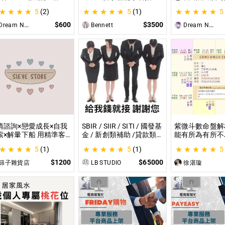
就是TRPG克蘇魯的呼
南：一對一教你快速入門
材？那就全部交
5
(2)
5
(1)
5
（單人團）！ 這是一個
從生態系選擇到設備挑
理吧！ 這是為
想體驗桌上型角色扮演
選，專家在線解答，輕鬆
CCFOLIA的TR
$600
$3500
ream Night Butterfly
Bennett
Dream Night Butterfly
戲（TRPG）的玩家所
打造理想的智慧生活
（GM）們所開
設的體驗項目。
目，主要是為了
能少準備一些東
情諮詢×戀愛成長×自我
SBIR / SIIR / SITI / 國發基
紫微斗數命盤解
索×解暈下船 用精準客
金 / 新創類補助 /貸款類
能有所為有所不
的分析｜帶你探尋自我
計畫等企劃書撰寫 SBIR /
剖析為您趨吉避
5
(1)
5
(1)
5
給予最真實的建議
SIIR / SITI / 國發基金 / 新
創類補助 /貸款類計畫等
$1200
$65000
篩子雜貨店
LB STUDIO
徐湛璇
企劃書撰寫