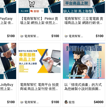
yEasy
【電商幫幫忙】 Pinkoi 賣
電商幫幫忙 三立電電購 賣
上架 依照
場上架 網拍上架 依照上架
場商品上架 網路行銷 依照
討論後報
數量和業主討論後報價 無
上架數量和業主討論後報
製作
提供圖片製作
價 無提供圖片製作
$100
$100
$100
電商幫幫忙(電商平台代營運/電商上架/運營策略/網路行銷)
電商幫幫忙(電商平台代營運/電商上架/運營策略/網路行銷)
llyBuy
電商幫幫忙 電商平台 拍賣
以「情境式插畫」的方式
商城 商品上架刊登 依照上
為您繪製小說封面插圖或
報價 無提
架數量和業主討論後報價
內頁插圖！ 專業繪師以
無提供圖片製作
「美型畫風」和「輕厚塗
畫法」繪製小說、漫畫封
$100
$100
$4000
電商幫幫忙(電商平台代營運/電商上架/運營策略/網路行銷)
龍悟
面或彩色內頁插圖！