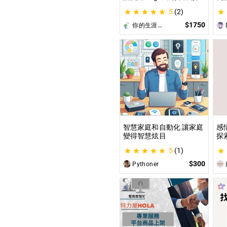
索與發現你的優勢 |生涯探
這
5
(2)
索&職涯諮詢 | 🌳心理所碩
喚
士 生涯諮詢師 Angel 為你
為
$1750
你的生涯導航諮詢師Angel
D
服務😊
遊
開
智慧家庭和自動化 讓家庭
感
變得智慧炫目
探
觀
5
(1)
｜
$300
Pythoner