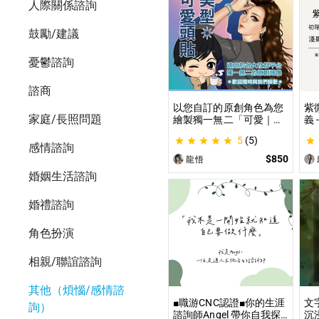
人際關係諮詢
鼓勵/建議
憂鬱諮詢
諮商
以您自訂的原創角色為您
紫
家庭/長照問題
繪製獨一無二「可愛｜美
義
型」風格的頭貼插圖！ 專
紫
5
(5)
業繪師將繪製1張可自行
道
感情諮詢
指定「表情」和「動作」
學
$850
龍悟
的理想頭貼！
不
婚姻生活諮詢
婚禮諮詢
角色扮演
相親/聯誼諮詢
其他（煩惱/感情諮
■職游CNC認證■你的生涯
文
詢）
諮詢師Angel 帶你自我探
沉