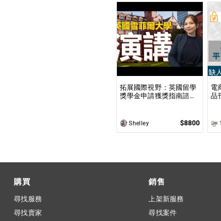
扉
拓展國際視野：英國留學
電
獎學金申請獲獎指南諮詢
品刊登
從準備申請到成功獲全球
上
獎學金，一步步引領你實
價
現英國求學夢想
$8800
Shelley
電
購買
銷售
尋找服務
上架新服務
尋找賣家
尋找案件