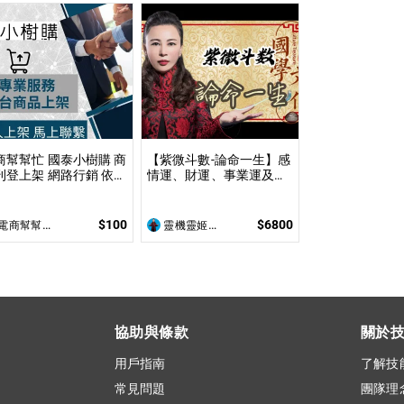
頁或內頁插圖！
商幫幫忙 國泰小樹購 商
【紫微斗數-論命一生】感
上架 網路行銷 依照
情運、財運、事業運及未
架數量和業主討論後報
來運勢用命盤一次解析 看
 無提供圖片製作
清人生關卡與修煉課題，
開啟屬於您的完美人生，
$100
$6800
商幫幫忙(電商平台代營運/電商上架/運營策略/網路行銷)
靈機靈姬傳統文化學院
並找出您最佳十年大限﹑
大運，輕鬆迎接豐盛未來
協助與條款
關於
用戶指南
了解技
常見問題
團隊理