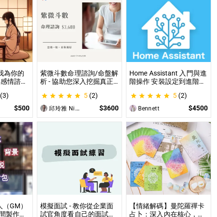
讓我為你的
紫微斗數命理諮詢/命盤解
Home Assistant 入門與進
 感情諮
析 - 協助您深入挖掘真正
階操作 安裝設定到進階自
職場煩
的自己 人生方向看透一點
動化，專家為你一對一解
(3)
5
(2)
5
(2)
各方面都
讓我們的努力更有價值 活
答，打造專屬的智能家居
出璀璨一生
$500
$3600
$4500
邱玲雅 Nina
Bennett
人（GM）
模擬面試 - 教你從企業面
【情緒解碼】曼陀羅禪卡
間製作素
試官角度看自己的面試表
占卜：深入內在核心，為