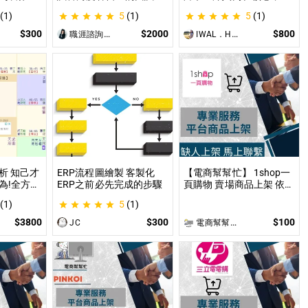
給AI來處
現 面試演練、答題技巧教
你的困境找到實質出口 不
(1)
5
(1)
5
(1)
使用
學、目標職缺討論
只占卜，更解決問題｜曼
PG主持人
陀羅禪卡情緒解析，打破
$300
$2000
$800
職涯諮詢師 阿紫
IWAL．HANI
設的項
人生卡關循環
讓主持人
西。
析 知己才
ERP流程圖繪製 客製化
【電商幫幫忙】 1shop一
為!全方位
ERP之前必先完成的步驟
頁購物 賣場商品上架 依照
凶
上架數量和業主討論後報
(1)
5
(1)
價 無提供圖片製作
$3800
$300
$100
JC
電商幫幫忙(電商平台代營運/電商上架/運營策略/網路行銷)