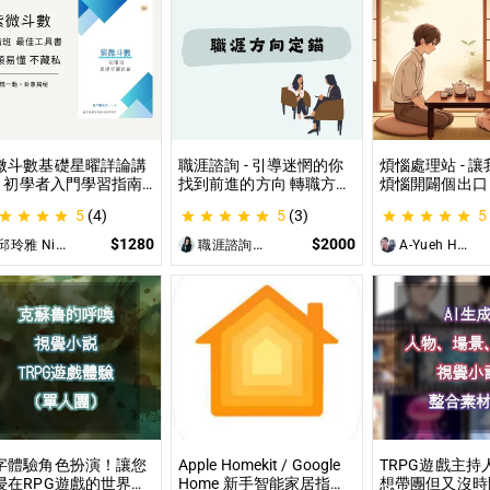
微斗數基礎星曜詳論講
職涯諮詢 - 引導迷惘的你
煩惱處理站 - 
 - 初學者入門學習指南
找到前進的方向 轉職方向
煩惱開闢個出口
微命盤怎麼看？怎麼知
定錨、中長期職涯規劃、
詢、人際關係、
5
(4)
5
(3)
5
自己的命宮？初學者自
職場問題、offer選擇評估
惱、內心的煩惱
最佳工具書，淺顯易懂
可以談
$1280
$2000
邱玲雅 Nina
職涯諮詢師 阿紫
A-Yueh Huang
藏私！
字體驗角色扮演！讓您
Apple Homekit / Google
TRPG遊戲主持
浸在RPG遊戲的世界！
Home 新手智能家居指
想帶團但又沒時