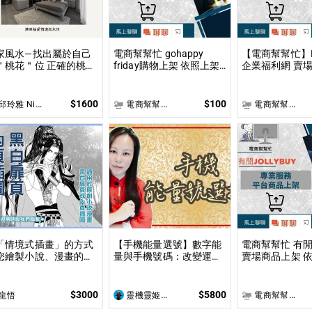
家風水—找出屬於自己
電商幫幫忙 gohappy
【電商幫幫忙】Pa
＂桃花＂位 正確的桃花
friday購物上架 依照上架
企業福利網 賣場
佈局不僅能夠吸引到理
數量和業主討論後報價 無
上架數量和業主
的伴侶，還能促進家庭
提供圖片製作
價 無提供圖片
諧及友誼的增進！
$1600
$100
邱玲雅 Nina
電商幫幫忙(電商平台代營運/電商上架/運營策略/網路行銷)
電商幫幫忙(電商平台代營運/電商上架/運營策略/網路行銷)
「情境式插畫」的方式
【手機能量選號】數字能
電商幫幫忙 有閒Jo
您繪製小說、漫畫的黑
量與手機號碼：改變運勢
賣場商品上架 依照上架數
扉頁或內頁插圖！ 專業
的密碼 姓名與手機號都是
量和業主討論後
師運用電繪以「美型畫
您自身攜帶的能量之一
供圖片製作
」加上「黑白網點」的
$3000
$5800
龍悟
靈機靈姬傳統文化學院
電商幫幫忙(電商平台代營運/電商上架/運營策略/網路行銷)
式繪製小說、漫畫黑白