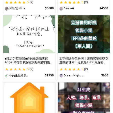
5
(2)
5
(2)
璀璨一生
$3600
$4500
邱玲雅 Nina
Bennett
■職游CNC認證■你的生涯諮詢師
文字體驗角色扮演！讓您沉浸在RPG
Angel 帶你自我探索與發現你的優勢
遊戲的世界！這就是TRPG克蘇魯的
|生涯探索&職涯諮詢 | 🌳心理所碩士
呼喚（單人團）！ 這是一個為想體
5
(2)
5
(2)
生涯諮詢師 Angel 為你服務😊
驗桌上型角色扮演遊戲（TRPG）的
玩家所開設的體驗項目。
$1750
$600
你的生涯導航諮詢師Angel
Dream Night Butterfly