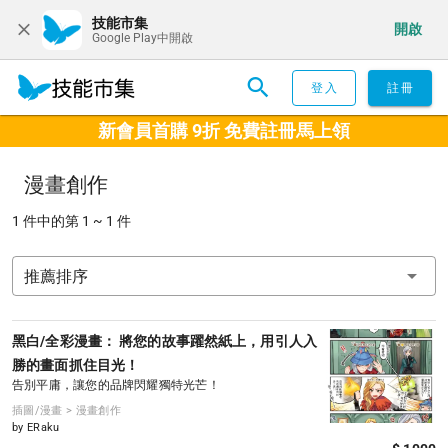
技能市集
開啟
Google Play中開啟
登入
註冊
新會員首購 9折 免費註冊馬上領
漫畫創作
1 件中的第 1 ~ 1 件
推薦排序
黑白/全彩漫畫： 將您的故事躍然紙上，用引人入
勝的畫面抓住目光！
告別平庸，讓您的品牌閃耀獨特光芒！
插圖/漫畫 > 漫畫創作
by ERaku