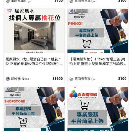
$100
$100
電商幫幫忙(電商平台代營運/電商上架/運營策略/網路行銷)
電商幫幫忙(電商平台代營運/電商上架/運營策略/網路行銷)
居家風水—找出屬於自己的＂桃花＂
【電商幫幫忙】 Pinkoi 賣場上架 網
位 正確的桃花位佈局不僅能夠吸引
拍上架 依照上架數量和業主討論後
到理想的伴侶，還能促進家庭和諧及
報價 無提供圖片製作
友誼的增進！
$1600
$100
邱玲雅 Nina
電商幫幫忙(電商平台代營運/電商上架/運營策略/網路行銷)