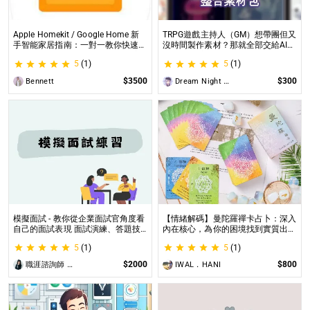
Apple Homekit / Google Home 新
TRPG遊戲主持人（GM）想帶團但又
手智能家居指南：一對一教你快速入
沒時間製作素材？那就全部交給AI來
門 從生態系選擇到設備挑選，專家
處理吧！ 這是為使用CCFOLIA的
5
(1)
5
(1)
在線解答，輕鬆打造理想的智慧生活
TRPG主持人（GM）們所開設的項
目，主要是為了讓主持人能少準備一
$3500
$300
Bennett
Dream Night Butterfly
些東西。
模擬面試 - 教你從企業面試官角度看
【情緒解碼】曼陀羅禪卡占卜：深入
自己的面試表現 面試演練、答題技
內在核心，為你的困境找到實質出口
巧教學、目標職缺討論
不只占卜，更解決問題｜曼陀羅禪卡
5
(1)
5
(1)
情緒解析，打破人生卡關循環
$2000
$800
職涯諮詢師 阿紫
IWAL．HANI