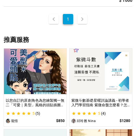
$ 1000
1
推薦服務
以您自訂的原創角色為您繪製獨一無
紫微斗數基礎星曜詳論講義 - 初學者
二「可愛｜美型」風格的頭貼插圖！
入門學習指南 紫微命盤怎麼看？怎
專業繪師將繪製1張可自行指定「表
麼知道自己的命宮？初學者自學最佳
5
(5)
5
(4)
情」和「動作」的理想頭貼！
工具書，淺顯易懂不藏私！
$850
$1280
龍悟
邱玲雅 Nina