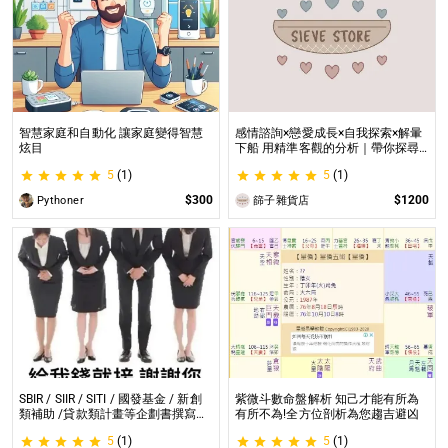
智慧家庭和自動化 讓家庭變得智慧
感情諮詢×戀愛成長×自我探索×解暈
炫目
下船 用精準客觀的分析｜帶你探尋
自我｜給予最真實的建議
5
(1)
5
(1)
$300
$1200
Pythoner
篩子雜貨店
SBIR / SIIR / SITI / 國發基金 / 新創
紫微斗數命盤解析 知己才能有所為
類補助 /貸款類計畫等企劃書撰寫
有所不為!全方位剖析為您趨吉避凶
SBIR / SIIR / SITI / 國發基金 / 新創
5
(1)
5
(1)
類補助 /貸款類計畫等企劃書撰寫