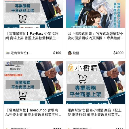
【電商幫幫忙】PayEasy 企業福利
以「情境式插畫」的方式為您繪製小
網 賣場上架 依照上架數量和業主討
說封面插圖或內頁插圖！ 專業繪師
論後報價 無提供圖片製作
以「美型畫風」和「輕厚塗畫法」繪
製小說、漫畫封面或彩色內頁插圖！
$100
$4000
電商幫幫忙(電商平台代營運/電商上架/運營策略/網路行銷)
龍悟
【電商幫幫忙】meepShop 賣場商
電商幫幫忙 國泰小樹購 商品刊登上
品刊登上架 依照上架數量和業主討
架 網路行銷 依照上架數量和業主討
論後報價 無提供圖片製作
論後報價 無提供圖片製作