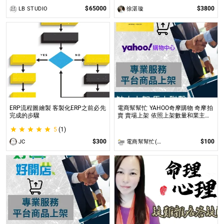
$65000
$3800
LB STUDIO
徐湛璇
ERP流程圖繪製 客製化ERP之前必先
電商幫幫忙 YAHOO奇摩購物 奇摩拍
完成的步驟
賣 賣場上架 依照上架數量和業主討
論後報價 無提供圖片製作
5
(1)
$300
$100
JC
電商幫幫忙(電商平台代營運/電商上架/運營策略/網路行銷)