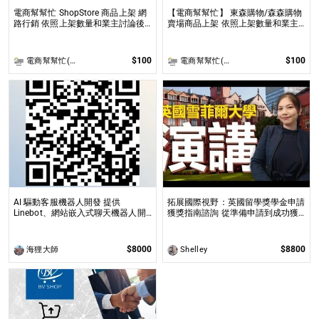
電商幫幫忙 ShopStore 商品上架 網
【電商幫幫忙】 東森購物/森森購物
路行銷 依照上架數量和業主討論後
賣場商品上架 依照上架數量和業主
報價 無提供圖片製作
討論後報價 無提供圖片製作
$100
$100
電商幫幫忙(電商平台代營運/電商上架/運營策略/網路行銷)
電商幫幫忙(電商平台代營運/電商上架/運營策略/網路行銷)
AI 驅動客服機器人開發 提供
拓展國際視野：英國留學獎學金申請
Linebot、網站嵌入式聊天機器人開
獲獎指南諮詢 從準備申請到成功獲
發，適合提升業務效率與用戶互動
全球獎學金，一步步引領你實現英國
求學夢想
$8000
$8800
海狸大師
Shelley