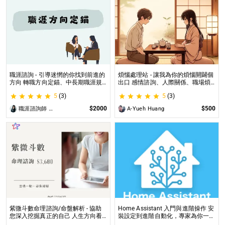
職涯諮詢 - 引導迷惘的你找到前進的
煩惱處理站 - 讓我為你的煩惱開闢個
方向 轉職方向定錨、中長期職涯規
出口 感情諮詢、人際關係、職場煩
劃、職場問題、offer選擇評估
惱、內心的煩惱各方面都可以談
5
(3)
5
(3)
$2000
$500
職涯諮詢師 阿紫
A-Yueh Huang
紫微斗數命理諮詢/命盤解析 - 協助
Home Assistant 入門與進階操作 安
您深入挖掘真正的自己 人生方向看
裝設定到進階自動化，專家為你一對
透一點 讓我們的努力更有價值 活出
一解答，打造專屬的智能家居