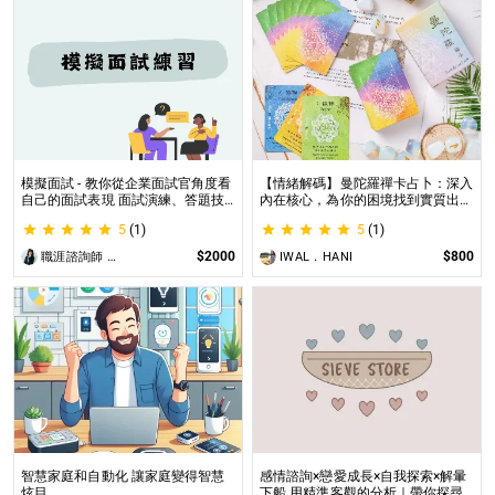
模擬面試 - 教你從企業面試官角度看
【情緒解碼】曼陀羅禪卡占卜：深入
自己的面試表現 面試演練、答題技
內在核心，為你的困境找到實質出口
巧教學、目標職缺討論
不只占卜，更解決問題｜曼陀羅禪卡
5
(1)
5
(1)
情緒解析，打破人生卡關循環
$2000
$800
職涯諮詢師 阿紫
IWAL．HANI
智慧家庭和自動化 讓家庭變得智慧
感情諮詢×戀愛成長×自我探索×解暈
炫目
下船 用精準客觀的分析｜帶你探尋