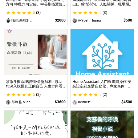
方向 轉職方向定錨、中長期職涯規
出口 感情諮詢、人際關係、職場煩
劃、職場問題、offer選擇評估
惱、內心的煩惱各方面都可以談
5
(3)
5
(3)
$2000
$500
職涯諮詢師 阿紫
A-Yueh Huang
紫微斗數命理諮詢/命盤解析 - 協助
Home Assistant 入門與進階操作 安
您深入挖掘真正的自己 人生方向看
裝設定到進階自動化，專家為你一對
透一點 讓我們的努力更有價值 活出
一解答，打造專屬的智能家居
5
(2)
5
(2)
璀璨一生
$3600
$4500
邱玲雅 Nina
Bennett