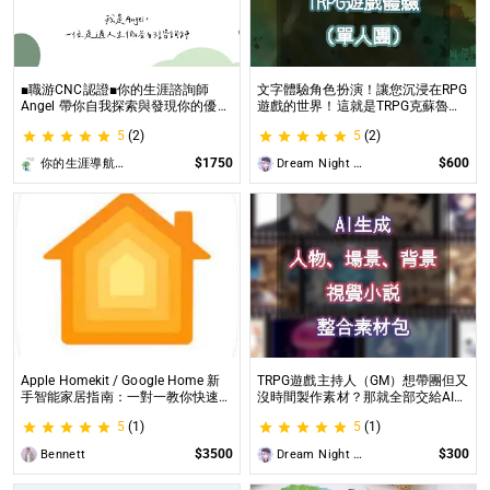
■職游CNC認證■你的生涯諮詢師
文字體驗角色扮演！讓您沉浸在RPG
Angel 帶你自我探索與發現你的優勢
遊戲的世界！這就是TRPG克蘇魯的
|生涯探索&職涯諮詢 | 🌳心理所碩士
呼喚（單人團）！ 這是一個為想體
5
(2)
5
(2)
生涯諮詢師 Angel 為你服務😊
驗桌上型角色扮演遊戲（TRPG）的
玩家所開設的體驗項目。
$1750
$600
你的生涯導航諮詢師Angel
Dream Night Butterfly
Apple Homekit / Google Home 新
TRPG遊戲主持人（GM）想帶團但又
手智能家居指南：一對一教你快速入
沒時間製作素材？那就全部交給AI來
門 從生態系選擇到設備挑選，專家
處理吧！ 這是為使用CCFOLIA的
5
(1)
5
(1)
在線解答，輕鬆打造理想的智慧生活
TRPG主持人（GM）們所開設的項
目，主要是為了讓主持人能少準備一
$3500
$300
Bennett
Dream Night Butterfly
些東西。