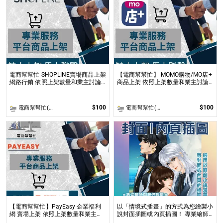
電商幫幫忙 SHOPLINE賣場商品上架
【電商幫幫忙】 MOMO購物/MO店+
網路行銷 依照上架數量和業主討論
商品上架 依照上架數量和業主討論
後報價 無提供圖片製作
後報價 無提供圖片製作
$100
$100
電商幫幫忙(電商平台代營運/電商上架/運營策略/網路行銷)
電商幫幫忙(電商平台代營運/電商上架/運營策略/網路行銷)
【電商幫幫忙】PayEasy 企業福利
以「情境式插畫」的方式為您繪製小
網 賣場上架 依照上架數量和業主討
說封面插圖或內頁插圖！ 專業繪師
論後報價 無提供圖片製作
以「美型畫風」和「輕厚塗畫法」繪