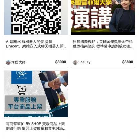
AI 驅動客服機器人開發 提供
拓展國際視野：英國留學獎學金申請
Linebot、網站嵌入式聊天機器人開
獲獎指南諮詢 從準備申請到成功獲
發，適合提升業務效率與用戶互動
全球獎學金，一步步引領你實現英國
求學夢想
$8000
$8800
海狸大師
Shelley
電商幫幫忙 BV SHOP 賣場商品上架
網路行銷 依照上架數量和業主討論
後報價 無提供圖片製作