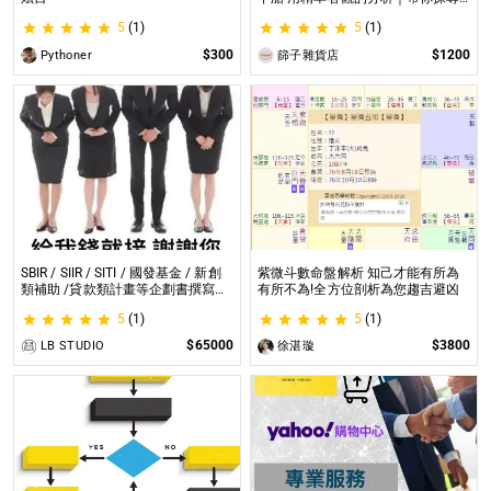
自我｜給予最真實的建議
5
(1)
5
(1)
$300
$1200
Pythoner
篩子雜貨店
SBIR / SIIR / SITI / 國發基金 / 新創
紫微斗數命盤解析 知己才能有所為
類補助 /貸款類計畫等企劃書撰寫
有所不為!全方位剖析為您趨吉避凶
SBIR / SIIR / SITI / 國發基金 / 新創
5
(1)
5
(1)
類補助 /貸款類計畫等企劃書撰寫
$65000
$3800
LB STUDIO
徐湛璇