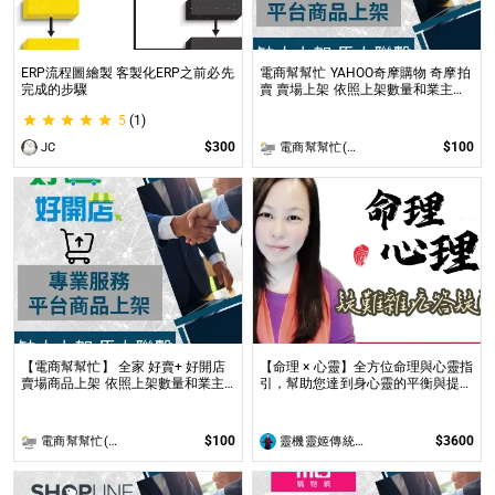
ERP流程圖繪製 客製化ERP之前必先
電商幫幫忙 YAHOO奇摩購物 奇摩拍
完成的步驟
賣 賣場上架 依照上架數量和業主討
論後報價 無提供圖片製作
5
(1)
$300
$100
JC
電商幫幫忙(電商平台代營運/電商上架/運營策略/網路行銷)
【電商幫幫忙】 全家 好賣+ 好開店
【命理 × 心靈】全方位命理與心靈指
賣場商品上架 依照上架數量和業主
引，幫助您達到身心靈的平衡與提升
討論後報價 無提供圖片製作
問事 命理心靈諮詢服務不僅限於命
理解讀，還涉及心理、靈性的整合
$100
$3600
電商幫幫忙(電商平台代營運/電商上架/運營策略/網路行銷)
靈機靈姬傳統文化學院