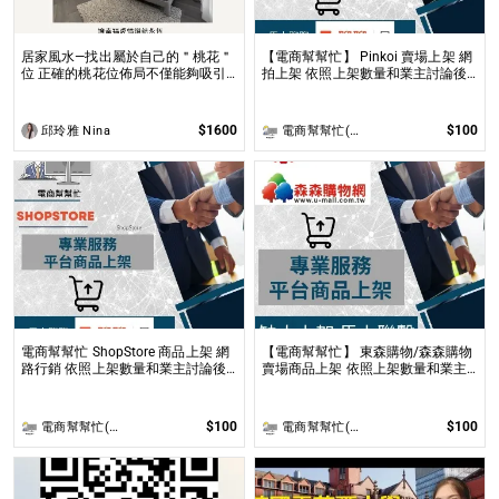
居家風水—找出屬於自己的＂桃花＂
【電商幫幫忙】 Pinkoi 賣場上架 網
位 正確的桃花位佈局不僅能夠吸引
拍上架 依照上架數量和業主討論後
到理想的伴侶，還能促進家庭和諧及
報價 無提供圖片製作
友誼的增進！
$1600
$100
邱玲雅 Nina
電商幫幫忙(電商平台代營運/電商上架/運營策略/網路行銷)
電商幫幫忙 ShopStore 商品上架 網
【電商幫幫忙】 東森購物/森森購物
路行銷 依照上架數量和業主討論後
賣場商品上架 依照上架數量和業主
報價 無提供圖片製作
討論後報價 無提供圖片製作
$100
$100
電商幫幫忙(電商平台代營運/電商上架/運營策略/網路行銷)
電商幫幫忙(電商平台代營運/電商上架/運營策略/網路行銷)