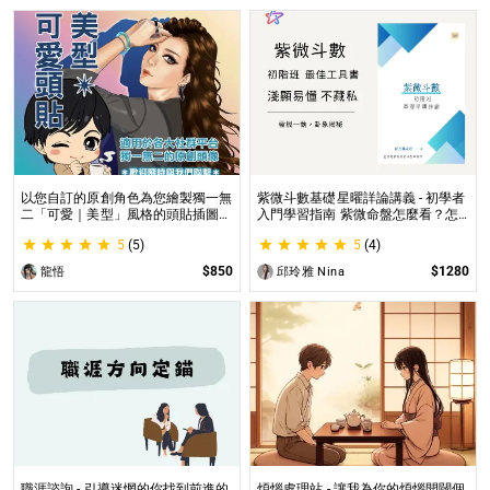
以您自訂的原創角色為您繪製獨一無
紫微斗數基礎星曜詳論講義 - 初學者
二「可愛｜美型」風格的頭貼插圖！
入門學習指南 紫微命盤怎麼看？怎
專業繪師將繪製1張可自行指定「表
麼知道自己的命宮？初學者自學最佳
5
(5)
5
(4)
情」和「動作」的理想頭貼！
工具書，淺顯易懂不藏私！
$850
$1280
龍悟
邱玲雅 Nina
職涯諮詢 - 引導迷惘的你找到前進的
煩惱處理站 - 讓我為你的煩惱開闢個