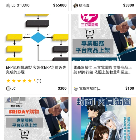
$65000
$3800
LB STUDIO
徐湛璇
ERP流程圖繪製 客製化ERP之前必先
電商幫幫忙 三立電電購 賣場商品上
完成的步驟
架 網路行銷 依照上架數量和業主討
論後報價 無提供圖片製作
5
(1)
$300
$100
JC
電商幫幫忙(電商平台代營運/電商上架/運營策略/網路行銷)