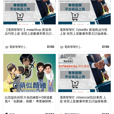
【電商幫幫忙】meepShop 賣場商
電商幫幫忙 CyberBiz 賣場商品刊登
品刊登上架 依照上架數量和業主討
上架 依照上架數量和業主討論後報
論後報價 無提供圖片製作
價 無提供圖片製作
$100
$100
電商幫幫忙(電商平台代營運/電商上架/運營策略/網路行銷)
電商幫幫忙(電商平台代營運/電商上架/運營策略/網路行銷)
以您提供的照片為您繪製✴Q萌漫畫
電商幫幫忙 citiesocial找好東西 上
風✴「似顏繪」插圖！ 專業繪師將
架 依照上架數量和業主討論後報價
依您的照片繪製1張 ✴Q版✴的「2／
無提供圖片製作
2.5／3／4 頭身」似顏繪插圖！