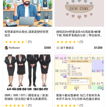
智慧家庭和自動化 讓家庭變得智慧
感情諮詢×戀愛成長×自我探索×解暈
炫目
下船 用精準客觀的分析｜帶你探尋
自我｜給予最真實的建議
5
(1)
5
(1)
$300
$1200
Pythoner
篩子雜貨店
SBIR / SIIR / SITI / 國發基金 / 新創
紫微斗數命盤解析 知己才能有所為
類補助 /貸款類計畫等企劃書撰寫
有所不為!全方位剖析為您趨吉避凶
SBIR / SIIR / SITI / 國發基金 / 新創
5
(1)
5
(1)
類補助 /貸款類計畫等企劃書撰寫