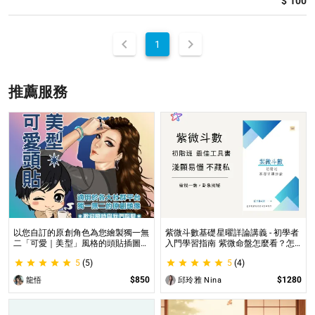
$ 100
1
推薦服務
以您自訂的原創角色為您繪製獨一無
紫微斗數基礎星曜詳論講義 - 初學者
二「可愛｜美型」風格的頭貼插圖！
入門學習指南 紫微命盤怎麼看？怎
專業繪師將繪製1張可自行指定「表
麼知道自己的命宮？初學者自學最佳
5
(5)
5
(4)
情」和「動作」的理想頭貼！
工具書，淺顯易懂不藏私！
$850
$1280
龍悟
邱玲雅 Nina