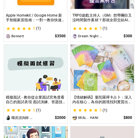
Apple Homekit / Google Home 新
TRPG遊戲主持人（GM）想帶團但又
手智能家居指南：一對一教你快速入
沒時間製作素材？那就全部交給AI來
門 從生態系選擇到設備挑選，專家
處理吧！ 這是為使用CCFOLIA的
5
(1)
5
(1)
在線解答，輕鬆打造理想的智慧生活
TRPG主持人（GM）們所開設的項
目，主要是為了讓主持人能少準備一
$3500
$300
Bennett
Dream Night Butterfly
些東西。
模擬面試 - 教你從企業面試官角度看
【情緒解碼】曼陀羅禪卡占卜：深入
自己的面試表現 面試演練、答題技
內在核心，為你的困境找到實質出口
巧教學、目標職缺討論
不只占卜，更解決問題｜曼陀羅禪卡
5
(1)
5
(1)
情緒解析，打破人生卡關循環
$2000
$800
職涯諮詢師 阿紫
IWAL．HANI