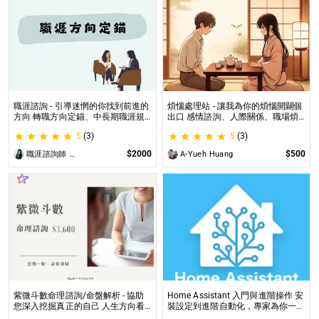
職涯諮詢 - 引導迷惘的你找到前進的
煩惱處理站 - 讓我為你的煩惱開闢個
方向 轉職方向定錨、中長期職涯規
出口 感情諮詢、人際關係、職場煩
劃、職場問題、offer選擇評估
惱、內心的煩惱各方面都可以談
5
(3)
5
(3)
$2000
$500
職涯諮詢師 阿紫
A-Yueh Huang
紫微斗數命理諮詢/命盤解析 - 協助
Home Assistant 入門與進階操作 安
您深入挖掘真正的自己 人生方向看
裝設定到進階自動化，專家為你一對
透一點 讓我們的努力更有價值 活出
一解答，打造專屬的智能家居