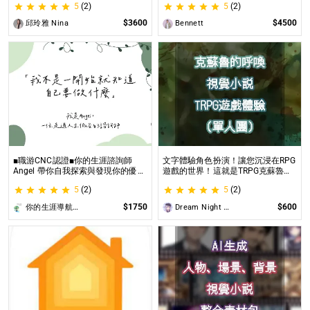
5
(2)
5
(2)
璀璨一生
$3600
$4500
邱玲雅 Nina
Bennett
■職游CNC認證■你的生涯諮詢師
文字體驗角色扮演！讓您沉浸在RPG
Angel 帶你自我探索與發現你的優勢
遊戲的世界！這就是TRPG克蘇魯的
|生涯探索&職涯諮詢 | 🌳心理所碩士
呼喚（單人團）！ 這是一個為想體
5
(2)
5
(2)
生涯諮詢師 Angel 為你服務😊
驗桌上型角色扮演遊戲（TRPG）的
玩家所開設的體驗項目。
$1750
$600
你的生涯導航諮詢師Angel
Dream Night Butterfly