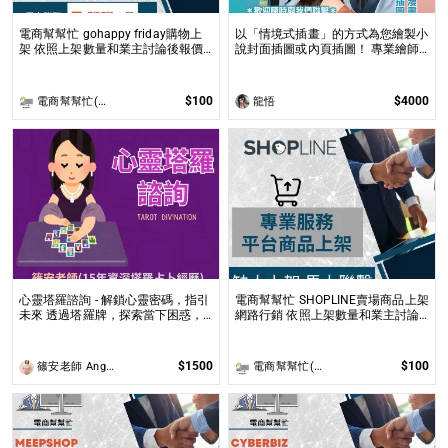
電商幫幫忙 gohappy friday購物上
以「情境式插畫」的方式為您繪製小
架 依照上架數量和業主討論後報價
說封面插圖或內頁插圖！ 專業繪師
無提供圖片製作
以「美型畫風」和「輕厚塗畫法」繪
製小說、漫畫封面或彩色內頁插圖！
$100
$4000
電商幫幫忙(電商平台代營運/電商上架/運營策略/網路行銷)
龍悟
心靈塔羅諮詢 - 解鎖心靈密碼，指引
電商幫幫忙 SHOPLINE賣場商品上架
未來 透過塔羅牌，探索當下困惑，
網路行銷 依照上架數量和業主討論
預見未來方向，讓塔羅牌為你揭開人
後報價 無提供圖片製作
生的答案與無限可能！
$1500
$100
篠安老師 Angel Yang
電商幫幫忙(電商平台代營運/電商上架/運營策略/網路行銷)